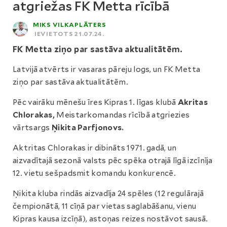
atgriežas FK Metta rīcībā
MIKS VILKAPLĀTERS
IEVIETOTS 21.07.24.
FK Metta ziņo par sastāva aktualitātēm.
Latvijā atvērts ir vasaras pāreju logs, un FK Metta
ziņo par sastāva aktualitātēm.
Pēc vairāku mēnešu īres Kipras 1. līgas klubā
Akritas
Chlorakas,
Meistarkomandas rīcībā atgriezies
vārtsargs
Ņikita Parfjonovs.
Aktritas Chlorakas ir dibināts 1971. gadā, un
aizvadītajā sezonā valsts pēc spēka otrajā līgā izcīnīja
12. vietu sešpadsmit komandu konkurencē.
Ņikita kluba rindās aizvadīja 24 spēles (12 regulārajā
čempionātā, 11 cīņā par vietas saglabāšanu, vienu
Kipras kausa izcīņā), astoņas reizes nostāvot sausā.