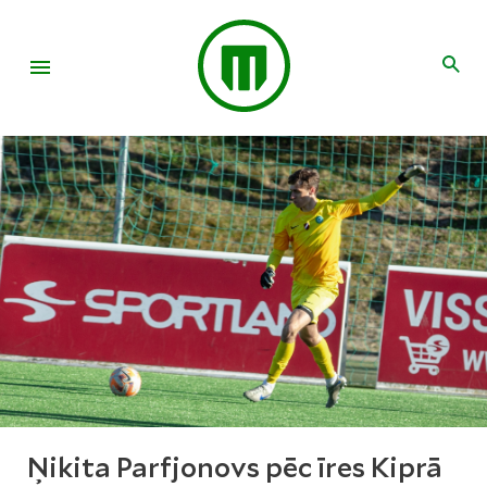
Ņikita Parfjonovs pēc īres Kiprā