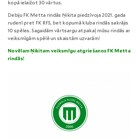
kopā ielaižot 30 vārtus.
Debiju FK Metta rindās Ņikita piedzīvoja 2021. gada
rudenī pret FK RFS, bet kopumā kluba rindās sakrājis
10 spēles. Sagaidām vārtsargu atpakaļ mūsu rindās ar
veiksmīgām spēlē un skaistām uzvarām!
N
ovēlam Ņikitam veiksmīgu atgriešanos FK Metta
rindās!