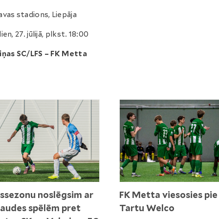
vas stadions, Liepāja
en, 27. jūlijā, plkst. 18:00
iņas SC/LFS – FK Metta
ssezonu noslēgsim ar
FK Metta viesosies pie
audes spēlēm pret
Tartu Welco