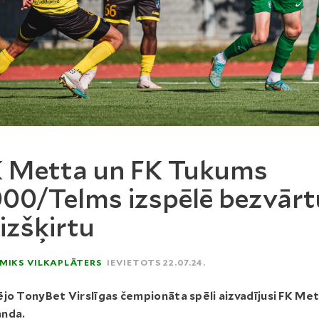
 Metta un FK Tukums
00/Telms izspēlē bezvārt
izšķirtu
MIKS VILKAPLĀTERS
IEVIETOTS 22.07.24.
jo TonyBet Virslīgas čempionāta spēli aizvadījusi FK Me
nda.