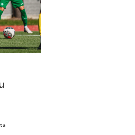
u
tta