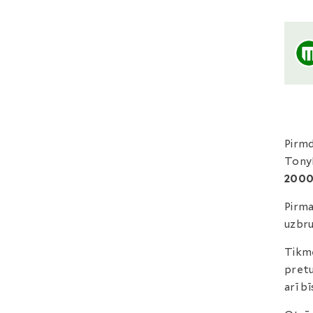
Pirmd
TonyB
2000
Pirma
uzbru
Tikmē
pretu
arī b