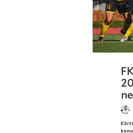
FK
20
ne
Kārtē
koma