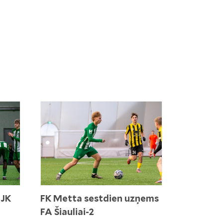
 JK
FK Metta sestdien uzņems
FA Šiauliai-2