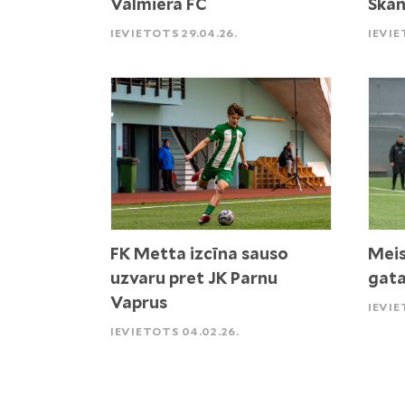
Valmiera FC
Skan
IEVIETOTS 29.04.26.
IEVIE
FK Metta izcīna sauso
Meis
uzvaru pret JK Parnu
gata
Vaprus
IEVIE
IEVIETOTS 04.02.26.