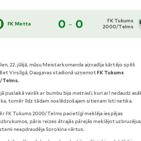
0
-
0
FK Tukums
FK Metta
2000/Telms
ien, 22. jūlijā, mūsu Meistarkomanda aizvadīja kārtējo spēli
et Virslīgā, Daugavas stadionā uzņemot
FK Tukums
/Telms.
jā puslaikā vairāk ar bumbu bija
mettieši,
kuri arī nedaudz asā
ka, tomēr līdz tādam noslēdzošajam sitienam īsti netika.
r FK Tukums 2000/Telms pacietīgi meklēja iespējas
zbrukumos, pāris reizes ātrajās pārejās meklējot uzbrucējus
īstami neapdraudēja Sorokina vārtus.