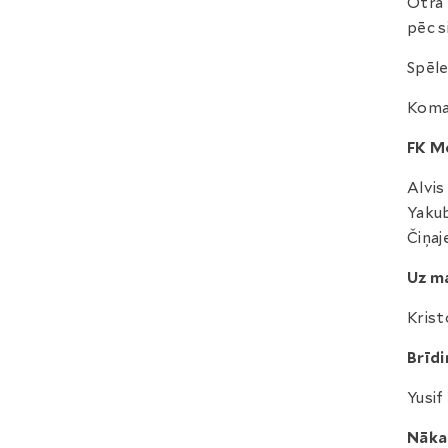
Otrā 
pēc s
Spēle
Koman
FK M
Alvis
Yakub
Čiņaj
Uz ma
Krist
Brīdi
Yusif
Nāka