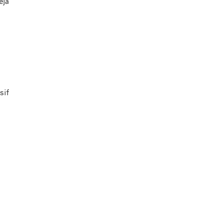
ēja
sif