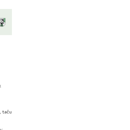
k
, taču