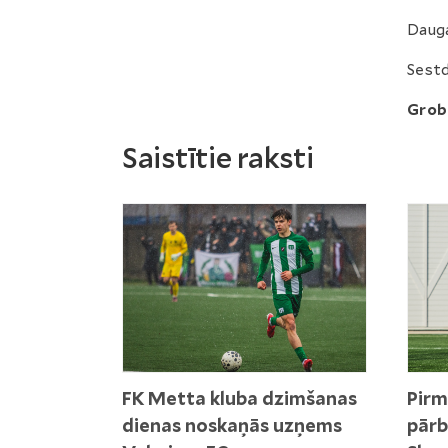
Dauga
Sestdi
Grob
Saistītie raksti
FK Metta kluba dzimšanas
Pirm
dienas noskaņās uzņems
pārb