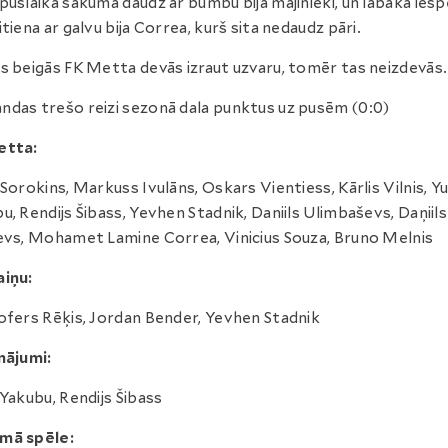
puslaika sākumā daudz ar bumbu bija mājinieki, un labākā iesp
itiena ar galvu bija Correa, kurš sita nedaudz pāri.
s beigās FK Metta devās izraut uzvaru, tomēr tas neizdevās.
das trešo reizi sezonā dala punktus uz pusēm (0:0)
etta:
 Sorokins, Markuss Ivulāns, Oskars Vientiess, Kārlis Vilnis, Yu
u, Rendijs Šibass, Yevhen Stadnik, Daniils Ulimbaševs, Daņiils
evs, Mohamet Lamine Correa, Vinicius Souza, Bruno Melnis
iņu:
ofers Rēķis, Jordan Bender, Yevhen Stadnik
nājumi:
 Yakubu, Rendijs Šibass
mā spēle: