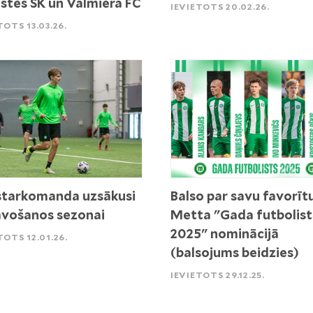
stes SK un Valmiera FC
IEVIETOTS 20.02.26.
TOTS 13.03.26.
tarkomanda uzsākusi
Balso par savu favorīt
vošanos sezonai
Metta "Gada futbolist
2025" nominācijā
TOTS 12.01.26.
(balsojums beidzies)
IEVIETOTS 29.12.25.