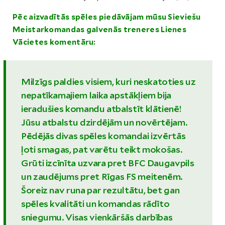
Pēc aizvadītās spēles piedāvājam mūsu Sieviešu
Meistarkomandas galvenās treneres Lienes
Vācietes komentāru:
Milzīgs paldies visiem, kuri neskatoties uz
nepatīkamajiem laika apstākļiem bija
ieradušies komandu atbalstīt klātienē!
Jūsu atbalstu dzirdējām un novērtējam.
Pēdējās divas spēles komandai izvērtās
ļoti smagas, pat varētu teikt mokošas.
Grūti izcīnīta uzvara pret BFC Daugavpils
un zaudējums pret Rīgas FS meitenēm.
Šoreiz nav runa par rezultātu, bet gan
spēles kvalitāti un komandas rādīto
sniegumu. Visas vienkāršās darbības