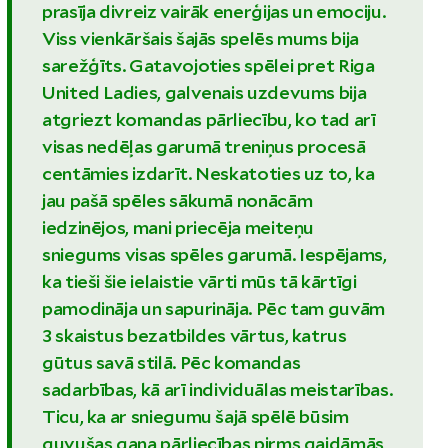
prasīja divreiz vairāk enerģijas un emociju.
Viss vienkāršais šajās spelēs mums bija
sarežģīts. Gatavojoties spēlei pret Riga
United Ladies, galvenais uzdevums bija
atgriezt komandas pārliecību, ko tad arī
visas nedēļas garumā treniņus procesā
centāmies izdarīt. Neskatoties uz to, ka
jau pašā spēles sākumā nonācām
iedzinējos, mani priecēja meiteņu
sniegums visas spēles garumā. Iespējams,
ka tieši šie ielaistie vārti mūs tā kārtīgi
pamodināja un sapurināja. Pēc tam guvām
3 skaistus bezatbildes vārtus, katrus
gūtus savā stilā. Pēc komandas
sadarbības, kā arī individuālas meistarības.
Ticu, ka ar sniegumu šajā spēlē būsim
guvušas gana pārliecības pirms gaidāmās