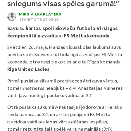
sniegums visas spēles garumā!"
MIKS VILKAPLĀTERS
IEVIETOTS 27.05.19.
Savu 5. kārtas spēli Sieviešu futbola Virslīgas
čempionātā aizvadījusi FS Metta komanda.
Svētdien, 26. maijā, Hanzas vidusskolas laukumā savu
piekto spēli Sieviešu futbola līgā aizvadījusi FS Metta
komanda, otro reizi tiekoties ar citu Rīgas komandu –
Riga United Ladies.
Pirmā puslaika sākumā pretinieces ātri guva vārtus,
tomēr
mettietes
neapjuka – divi Anastasijas Vaineres
vārti ļāva noslēgt puslaiku vadībā ar 2:1.
Otrā puslaika sākumā Anastasija Fjodorova ar lielisku
reidu panāca jau 3:1, un arī turpinājumā FS Metta
izveidoja vairākas labas vārtu gūšanas iespējas,
tomēr rezultāts šajā spēlē vairs nemainījās (3:1)!