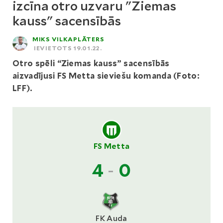
izcīna otro uzvaru "Ziemas
kauss" sacensībās
MIKS VILKAPLĀTERS
IEVIETOTS 19.01.22.
Otro spēli “Ziemas kauss” sacensībās
aizvadījusi FS Metta sieviešu komanda (Foto:
LFF).
FS Metta
4
-
0
FK Auda