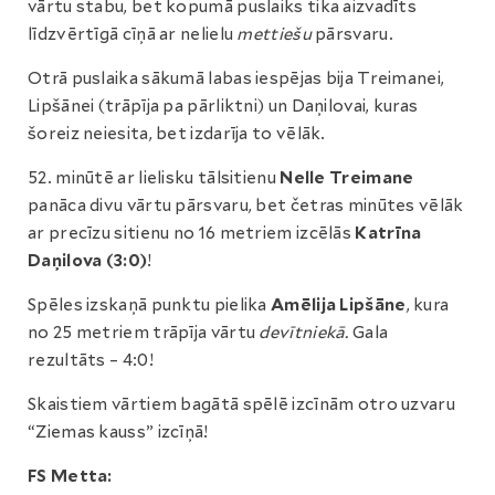
vārtu stabu, bet kopumā puslaiks tika aizvadīts
līdzvērtīgā cīņā ar nelielu
mettiešu
pārsvaru.
Otrā puslaika sākumā labas iespējas bija Treimanei,
Lipšānei (trāpīja pa pārliktni) un Daņilovai, kuras
šoreiz neiesita, bet izdarīja to vēlāk.
52. minūtē ar lielisku tālsitienu
Nelle Treimane
panāca divu vārtu pārsvaru, bet četras minūtes vēlāk
ar precīzu sitienu no 16 metriem izcēlās
Katrīna
Daņilova (3:0)
!
Spēles izskaņā punktu pielika
Amēlija Lipšāne
, kura
no 25 metriem trāpīja vārtu
devītniekā.
Gala
rezultāts – 4:0!
Skaistiem vārtiem bagātā spēlē izcīnām otro uzvaru
“Ziemas kauss” izcīņā!
FS Metta: