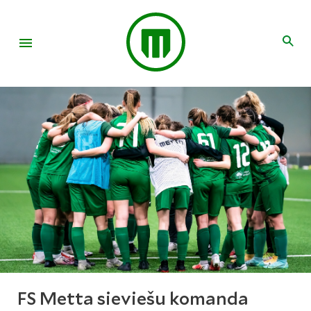
FS Metta sieviešu komanda