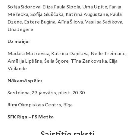
Sofija Sidorova, Elīza Paula Sīpola, Uma Upīte, Fanija
Mežecka, Sofija Gluščuka, Katrīna Augustāne, Paula
Dzene, Estere Bugina, Alīna Šilova, Vasilisa Sadikova,
Una Jēgere
Uz maiņu:
Madara Matrevica, Katrīna Daņilova, Nelle Treimane,
Amēlija Lipšāne, Šeila Šņore, Tīna Zankovska, Elija
Veilande
Nākamā spēle:
Sestdiena, 29. janvāris, plkst. 20.30
Rimi Olimpiskais Centrs, Rīga
SFK Riga – FS Metta
Saistītie raksti