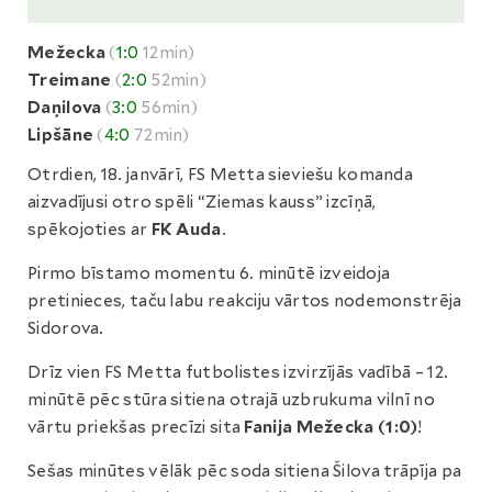
Mežecka
(
1:0
12min)
Treimane
(
2:0
52min)
Daņilova
(
3:0
56min)
Lipšāne
(
4:0
72min)
Otrdien, 18. janvārī, FS Metta sieviešu komanda
aizvadījusi otro spēli “Ziemas kauss” izcīņā,
spēkojoties ar
FK Auda
.
Pirmo bīstamo momentu 6. minūtē izveidoja
pretinieces, taču labu reakciju vārtos nodemonstrēja
Sidorova.
Drīz vien FS Metta futbolistes izvirzījās vadībā – 12.
minūtē pēc stūra sitiena otrajā uzbrukuma vilnī no
vārtu priekšas precīzi sita
Fanija Mežecka (1:0)
!
Sešas minūtes vēlāk pēc soda sitiena Šilova trāpīja pa