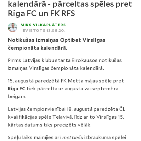
kalendārā - pārceltas spēles pret
Riga FC un FK RFS
MIKS VILKAPLĀTERS
IEVIETOTS 13.08.20.
Notikušas izmaiņas Optibet Virslīgas
čempionāta kalendārā.
Pirms Latvijas klubu starta Eirokausos notikušas
izmaiņas Virslīgas čempionāta kalendārā.
15. augustā paredzētā FK Metta mājas spēle pret
Riga FC
tiek pārcelta uz augusta vai septembra
beigām.
Latvijas čempionvienībai 18. augustā paredzēta ČL
kvalifikācijas spēle Telavivā, līdz ar to Virslīgas 15.
kārtas datums tiks precizēts vēlāk.
Spēļu laiks mainījies arī
mettiešu
izbraukuma spēlei