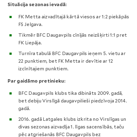
Situācija sezonas ievadā:
FK Metta aizvadītajā kārtā viesos ar 1:2 piekāpās
FS Jelgava.
Tikmēr BFC Daugavpils cīnījās neizšķirti 1:1 pret
FK Liepāja.
Turnīra tabulā BFC Daugavpils ieņem 5. vietu ar
22 punktiem, bet FK Metta ir devītie ar 12
izcīnītajiem punktiem.
Par gaidāmo pretinieku:
BFC Daugavpils klubs tika dibināts 2009. gadā,
bet debiju Virslīgā daugavpilieši piedzīvoja 2014.
gadā.
2016. gadā Latgales klubs izkrita no Virslīgas un
divas sezonas aizvadīja 1. līgas sacensībās, taču
pēc atgriešanās BFC Daugavpils bez