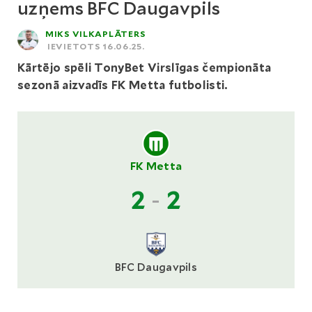
uzņems BFC Daugavpils
MIKS VILKAPLĀTERS
IEVIETOTS 16.06.25.
Kārtējo spēli TonyBet Virslīgas čempionāta
sezonā aizvadīs FK Metta futbolisti.
FK Metta
2
-
2
BFC Daugavpils