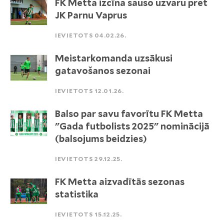
FK Metta izcīna sauso uzvaru pret
JK Parnu Vaprus
IEVIETOTS 04.02.26.
Meistarkomanda uzsākusi
gatavošanos sezonai
IEVIETOTS 12.01.26.
Balso par savu favorītu FK Metta
"Gada futbolists 2025" nominācijā
(balsojums beidzies)
IEVIETOTS 29.12.25.
FK Metta aizvadītās sezonas
statistika
IEVIETOTS 15.12.25.