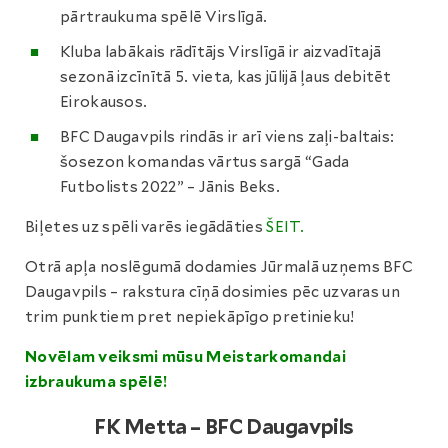
pārtraukuma spēlē Virslīgā.
Kluba labākais rādītājs Virslīgā ir aizvadītajā
sezonā izcīnītā 5. vieta, kas jūlijā ļaus debitēt
Eirokausos.
BFC Daugavpils rindās ir arī viens zaļi-baltais:
šosezon komandas vārtus sargā “Gada
Futbolists 2022” – Jānis Beks.
Biļetes uz spēli varēs iegādāties
ŠEIT.
Otrā apļa noslēgumā dodamies Jūrmalā uzņems BFC
Daugavpils – rakstura cīņā dosimies pēc uzvaras un
trim punktiem pret nepiekāpīgo pretinieku!
Novēlam veiksmi mūsu Meistarkomandai
izbraukuma spēlē!
FK Metta – BFC Daugavpils