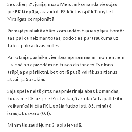
Sestdien, 21. jūnijā, mūsu Meistarkomanda viesojās
pie
FK Liepāja
, aizvadot 19. kārtas spēli Tonybet
Virslīgas čempionātā.
Pirmajā puslaikā abām komandām bija iespējas, tomēr
tās palika neizmantotas, dodoties pārtraukumā uz
tablo palika divas nulles.
Arī otrajā puslaikā vienības apmainījās ar momentiem
– vienā no epizodēm no tuvas distances Evelons
trāpīja pa pārliktni, bet otrā pusē vairākus sitienus
atvairīja Sorokins.
Šajā spēlē neizšķirts neapmierināja abas komandas,
kuras metās uz priekšu. Izskaņā ar rikošeta palīdzību
veiksmīgāki bija FK Liepāja futbolisti, 85. minūtē
izraujot uzvaru (0:1).
Minimāls zaudējums 3. apļa ievadā.