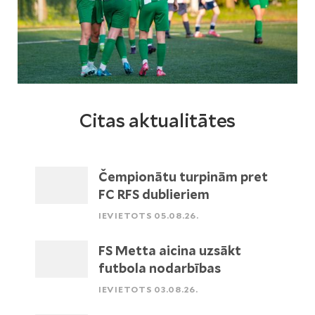
Citas aktualitātes
Čempionātu turpinām pret
FC RFS dublieriem
IEVIETOTS 05.08.26.
FS Metta aicina uzsākt
futbola nodarbības
IEVIETOTS 03.08.26.