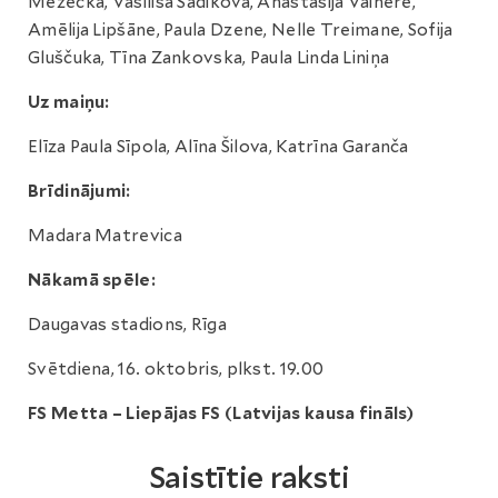
Mežecka, Vasilisa Sadikova, Anastasija Vainere,
Amēlija Lipšāne, Paula Dzene, Nelle Treimane, Sofija
Gluščuka, Tīna Zankovska, Paula Linda Liniņa
Uz maiņu:
Elīza Paula Sīpola, Alīna Šilova, Katrīna Garanča
Brīdinājumi:
Madara Matrevica
Nākamā spēle:
Daugavas stadions, Rīga
Svētdiena, 16. oktobris, plkst. 19.00
FS Metta – Liepājas FS (Latvijas kausa fināls)
Saistītie raksti