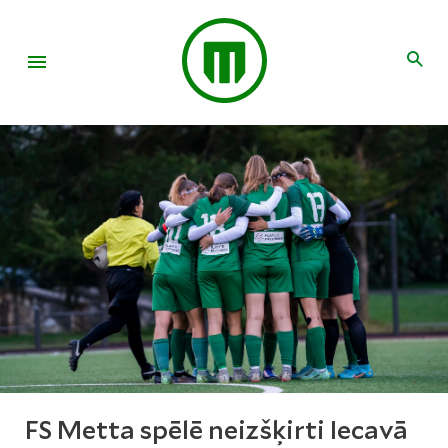
FS Metta spēlē neizšķirti Iecavā