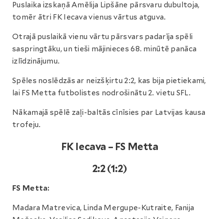
Puslaika izskaņā Amēlija Lipšāne pārsvaru dubultoja,
tomēr ātri FK Iecava vienus vārtus atguva.
Otrajā puslaikā vienu vārtu pārsvars padarīja spēli
saspringtāku, un tieši mājinieces 68. minūtē panāca
izlīdzinājumu.
Spēles noslēdzās ar neizšķirtu 2:2, kas bija pietiekami,
lai FS Metta futbolistes nodrošinātu 2. vietu SFL.
Nākamajā spēlē zaļi-baltās cīnīsies par Latvijas kausa
trofeju.
FK Iecava – FS Metta
2:2 (1:2)
FS Metta:
Madara Matrevica, Linda Mergupe-Kutraite, Fanija