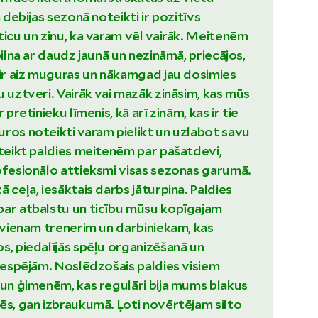
a debijas sezonā noteikti ir pozitīvs
ticu un zinu, ka varam vēl vairāk. Meitenēm
pilna ar daudz jaunā un nezināmā, priecājos,
 ir aiz muguras un nākamgad jau dosimies
u uztveri. Vairāk vai mazāk zināsim, kas mūs
 pretinieku līmenis, kā arī zinām, kas ir tie
ros noteikti varam pielikt un uzlabot savu
ateikt paldies meitenēm par pašatdevi,
ofesionālo attieksmi visas sezonas garumā.
 ceļa, iesāktais darbs jāturpina. Paldies
par atbalstu un ticību mūsu kopīgajam
ikvienam trenerim un darbiniekam, kas
s, piedalījās spēļu organizēšanā un
 iespējām. Noslēdzošais paldies visiem
 un ģimenēm, kas regulāri bija mums blakus
ēs, gan izbraukumā. Ļoti novērtējam silto