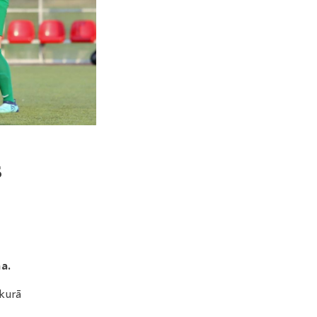
s
a.
 kurā