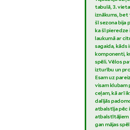
tabulā, 3. viet
iznākums, bet 
šī sezona bija 
ka šī pieredze
laukumā ar cit
sagaida, kāds ir
komponenti, ku
spēli. Vēlos p
izturību un pr
Esam uz pareizā
visam klubam 
ceļam, kā arī 
dalījās padomo
atbalstīja pēc
atbalstītājiem
gan mājas spēl