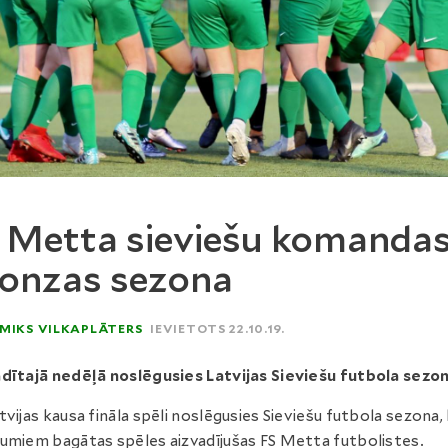
 Metta sieviešu komanda
onzas sezona
MIKS VILKAPLĀTERS
IEVIETOTS 22.10.19.
dītajā nedēļā noslēgusies Latvijas Sieviešu futbola sezon
tvijas kausa fināla spēli noslēgusies Sieviešu futbola sezona,
umiem bagātas spēles aizvadījušas FS Metta futbolistes.