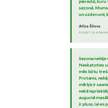
pieredzi, kuru
sezonā. Mums i
un uzdevumi, k
Alīna Šilova
FS METTA KOMAN
Sezona nebija 
Neskatoties uz t
mēs būtu treša
Protams, nebija
mērķis ir sasn
nekā iepriekšēj
augumā mazāka
ir pluss, lai 