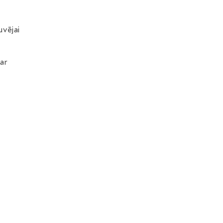
uvējai
 ar