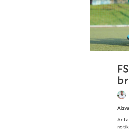
FS
br
Aizva
Ar La
notik