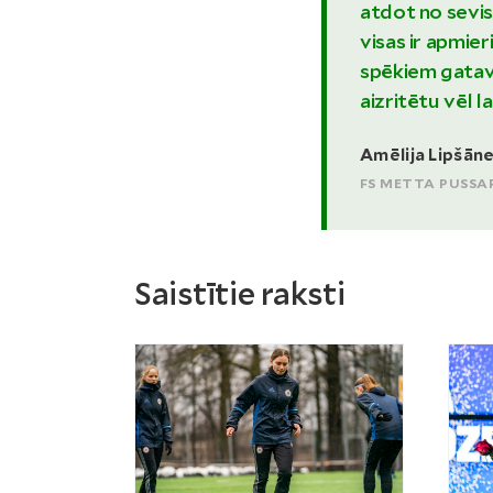
atdot no sevis
visas ir apmie
spēkiem gatava
aizritētu vēl l
Amēlija Lipšān
FS METTA PUSSA
Saistītie raksti