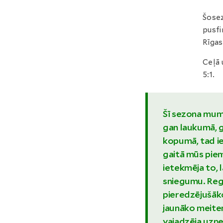
Šose
pusfi
Rīgas
Ceļā 
5:1.
Šī sezona mum
gan laukumā, g
kopumā, tad ie
gaitā mūs piem
ietekmēja to, 
sniegumu. Reg
pieredzējušāko
jaunāko meiteņu
vajadzēja uzņe