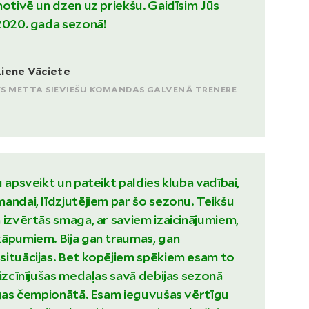
motivē un dzen uz priekšu. Gaidīsim Jūs
2020. gada sezonā!
Liene Vāciete
FS METTA SIEVIEŠU KOMANDAS GALVENĀ TRENERE
u apsveikt un pateikt paldies kluba vadībai,
andai, līdzjutējiem par šo sezonu. Teikšu
 izvērtās smaga, ar saviem izaicinājumiem,
kāpumiem. Bija gan traumas, gan
situācijas. Bet kopējiem spēkiem esam to
 izcīnījušas medaļas savā debijas sezonā
īgas čempionātā. Esam ieguvušas vērtīgu