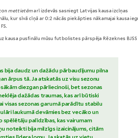
zon
mettietēm
arī izdevās sasniegt Latvijas kausa izcīņas
nālu, kur sīvā cīņā ar 0:2 nācās piekāpties nākamajai kausa ieg
 FS.
uz kausa pusfinālu mūsu futbolistes pārspēja Rēzeknes BJSS
s bija daudz un dažādu pārbaudījumu pilna
an ārpus tā. Ja atskatās uz visu sezonu
sākām diezgan pārliecinoši, bet sezonas
eklēja dažādas traumas, kas arī būtiski
lai visas sezonas garumā parādītu stabilu
ulāri laukumā devāmies bez vecāko un
 spēlētāju palīdzības, kas vairumam
 noteikti bija milzīgs izaicinājums, citām
mties līdera lomu. Ja skatās uz vietu