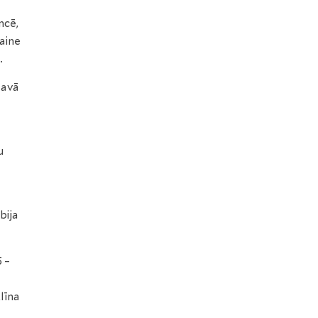
ncē,
laine
.
savā
u
bija
5 –
līna