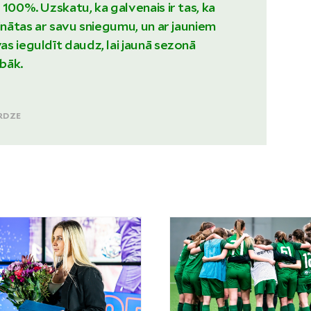
 100%. Uzskatu, ka galvenais ir tas, ka
rinātas ar savu sniegumu, un ar jauniem
s ieguldīt daudz, lai jaunā sezonā
abāk.
e
RDZE