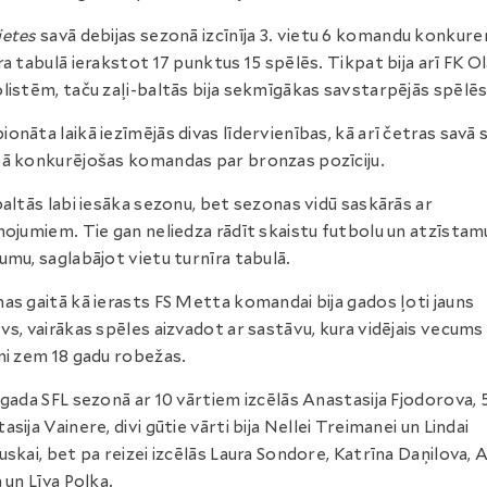
ietes
savā debijas sezonā izcīnīja 3. vietu 6 komandu konkure
ra tabulā ierakstot 17 punktus 15 spēlēs. Tikpat bija arī FK O
listēm, taču zaļi-baltās bija sekmīgākas savstarpējās spēlēs
onāta laikā iezīmējās divas līdervienības, kā arī četras savā 
ā konkurējošas komandas par bronzas pozīciju.
baltās labi iesāka sezonu, bet sezonas vidū saskārās ar
nojumiem. Tie gan neliedza rādīt skaistu futbolu un atzīstam
umu, saglabājot vietu turnīra tabulā.
as gaitā kā ierasts FS Metta komandai bija gados ļoti jauns
vs, vairākas spēles aizvadot ar sastāvu, kura vidējais vecums 
ni zem 18 gadu robežas.
 gada SFL sezonā ar 10 vārtiem izcēlās Anastasija Fjodorova, 
asija Vainere, divi gūtie vārti bija Nellei Treimanei un Lindai
uskai, bet pa reizei izcēlās Laura Sondore, Katrīna Daņilova, A
a un Līva Polka.