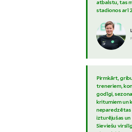
atbalstu, tas 
stadionos arī 
Pirmkārt, grib
treneriem, kom
godīgi, sezona
kritumiem un 
neparedzētas 
izturējušas un
Sieviešu virsl