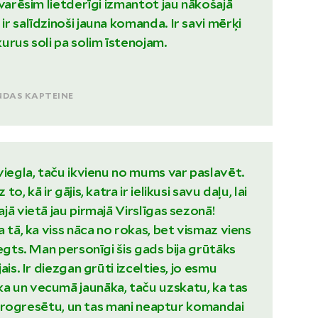
 varēsim lietderīgi izmantot jau nākošajā
r salīdzinoši jauna komanda. Ir savi mērķi
urus soli pa solim īstenojam.
DAS KAPTEINE
viegla, taču ikvienu no mums var paslavēt.
o, kā ir gājis, katra ir ielikusi savu daļu, lai
jā vietā jau pirmajā Virslīgas sezonā!
 tā, ka viss nāca no rokas, bet vismaz viens
iegts. Man personīgi šis gads bija grūtāks
ais. Ir diezgan grūti izcelties, jo esmu
 un vecumā jaunāka, taču uzskatu, ka tas
es progresētu, un tas mani neaptur komandai