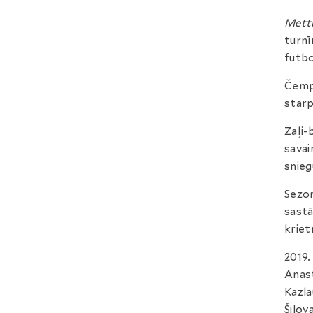
Mett
turnī
futbo
Čempi
starp
Zaļi-
savai
snieg
Sezon
sastā
kriet
2019.
Anast
Kazla
Šilov