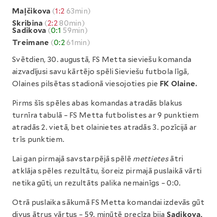
Maļčikova
(
1:2
63min)
Skribina
(
2:2
80min)
Sadikova
(
0:1
59min)
Treimane
(
0:2
61min)
Svētdien, 30. augustā, FS Metta sieviešu komanda
aizvadījusi savu kārtējo spēli Sieviešu futbola līgā,
Olaines pilsētas stadionā viesojoties pie
FK Olaine.
Pirms šīs spēles abas komandas atradās blakus
turnīra tabulā – FS Metta futbolistes ar 9 punktiem
atradās 2. vietā, bet olainietes atradās 3. pozīcijā ar
trīs punktiem.
Lai gan pirmajā savstarpējā spēlē
mettietes
ātri
atklāja spēles rezultātu, šoreiz pirmajā puslaikā vārti
netika gūti, un rezultāts palika nemainīgs – 0:0.
Otrā puslaika sākumā FS Metta komandai izdevās gūt
divus ātrus vārtus – 59. minūtē precīza bija
Sadikova,