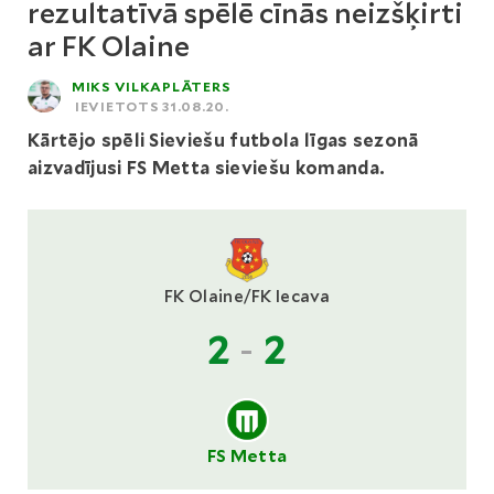
rezultatīvā spēlē cīnās neizšķirti
ar FK Olaine
MIKS VILKAPLĀTERS
IEVIETOTS 31.08.20.
Kārtējo spēli Sieviešu futbola līgas sezonā
aizvadījusi FS Metta sieviešu komanda.
FK Olaine/FK Iecava
2
-
2
FS Metta