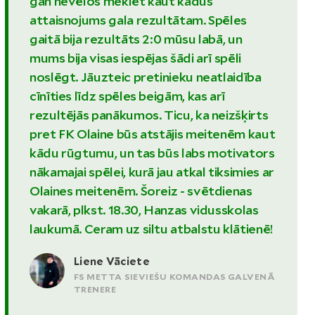
gan nevēlos meklēt kaut kādus
attaisnojums gala rezultātam. Spēles
gaitā bija rezultāts 2:0 mūsu labā, un
mums bija visas iespējas šādi arī spēli
noslēgt. Jāuzteic pretinieku neatlaidība
cīnīties līdz spēles beigām, kas arī
rezultējās panākumos. Ticu, ka neizšķirts
pret FK Olaine būs atstājis meitenēm kaut
kādu rūgtumu, un tas būs labs motivators
nākamajai spēlei, kurā jau atkal tiksimies ar
Olaines meitenēm. Šoreiz - svētdienas
vakarā, plkst. 18.30, Hanzas vidusskolas
laukumā. Ceram uz siltu atbalstu klātienē!
Liene Vāciete
FS METTA SIEVIEŠU KOMANDAS GALVENĀ
TRENERE