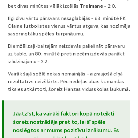
bet divas minūtes vēlāk izcēlās
Treimane
– 2:0.
Ilgi divu vārtu pārsvars nesaglabājās – 63. minūtē FK
Olaine futbolistes vienus vārtus atguva, kas nozīmēja
saspringtāku spēles turpinājumu.
Diemžēl zaļi-baltajām neizdevās palielināt pārsvaru
uz tablo, un 80. minūtē pretiniecēm izdevās panākt
izlīdzinājumu – 2:2.
Vairāk šajā spēlē nekas nemainījās – aizraujošā cīņā
rezultatīvs neizšķirts. Pēc nedēļas abas komandas
tiksies atkārtoti, šoreiz Hanzas vidusskolas laukumā.
Jāatzīst, ka vairāki faktori kopā noteikti
šoreiz nostrādāja pret to, lai šī spēle
noslēgtos ar mums pozitīvu iznākumu. Es