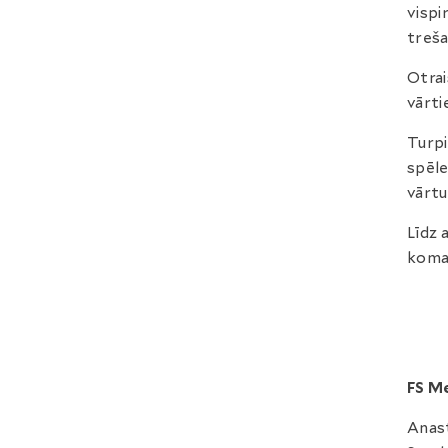
vispi
treša
Otrai
vārti
Turpi
spēle
vārtu
Līdz 
koman
FS M
Anast