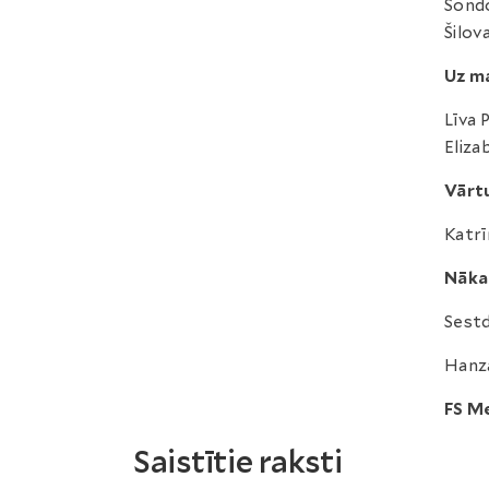
Sondo
Šilov
Uz ma
Līva 
Eliza
Vārt
Katrī
Nāka
Sestdi
Hanza
FS M
Saistītie raksti