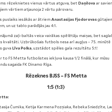
rms rēzeknietes vienus vārtus atguva, bet
Daņilova
ar savie
jiem vārtiem atjaunoja 2 vārtu pārsvaru.
s puslaiks iesākās ar ātriem
Anastasijas Fjodorovas
gūtajie
em, un uz tablo parādījās jau 4:1.
nājumā zaļi-baltās veica vairākas spēlētāju maiņas, bet sagla
s kvalitāti. Uzbrūkošais futbols nesa arī augļus – 75. minūtē
s guva
Līva Polka
, uzstādot spēles gala rezultātu 5:1!
ar to FS Metta futbolistes iekļuva kausa 1/2 finālā, kur mūsu
du sagaida FK Dinamo Rīga.
Rēzeknes BJSS – FS Metta
1:5 (1:3)
etta:
asija Čumika, Ketija Karmena Pozņiaka, Rebeka Sniedzīte, La