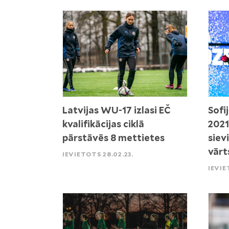
Latvijas WU-17 izlasi EČ
Sofi
kvalifikācijas ciklā
2021
pārstāvēs 8 mettietes
siev
vārt
IEVIETOTS 28.02.23.
IEVIE