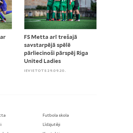
 ar
FS Metta arī trešajā
savstarpējā spēlē
pārliecinoši pārspēj Riga
United Ladies
IEVIETOTS 29.09.20.
tta
Futbola skola
i
Līdzjutēji