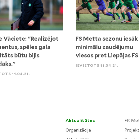
e Vāciete: "Realizējot
FS Metta sezonu iesāk
ntus, spēles gala
minimālu zaudējumu
ltāts būtu bijis
viesos pret Liepājas FS
dāks."
IEVIETOTS 11.04.21.
TOTS 11.04.21.
Aktualitātes
FK Me
Organizācija
Projekt