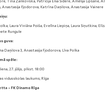
re, Tīna Zankovska, Patrīcija Enia Sidere, Amēlija Lipšāne, Al
a, Anastasija Fjodorova, Katrīna Daņilova, Anastasija Vainere
iņu:
Polka, Laura Viviāna Poiša, Evelīna Liepiņa, Laura Siņutkina, Elīz
bete Rungule
us guva:
na Daņilova 3, Anastasija Fjodorova, Līva Polka
mā spēle:
ena, 27. jūlijs, plkst. 18:00
s vidusskolas laukums, Rīga
etta – FK Dinamo Rīga