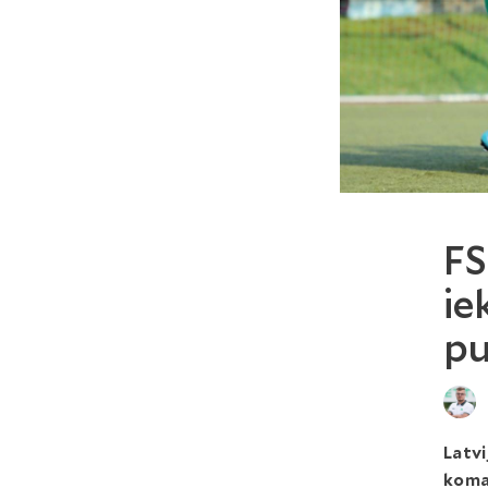
FS
ie
pu
Latvi
koma