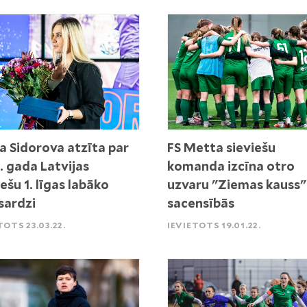
ja Sidorova atzīta par
FS Metta sieviešu
. gada Latvijas
komanda izcīna otro
iešu 1. līgas labāko
uzvaru "Ziemas kauss"
sardzi
sacensībās
TOTS 23.03.22.
IEVIETOTS 19.01.22.