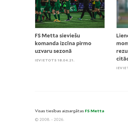
FS Metta sieviešu
Lien
komanda izcīna pirmo
mome
uzvaru sezonā
rezu
citā
IEVIETOTS 18.04.21.
IEVIE
Visas tiesības aizsargātas
FS Metta
© 2008. - 2026.