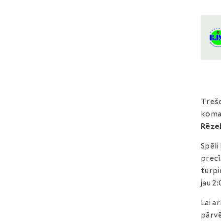
Trešdi
koman
Rēze
Spēli
precī
turpi
jau 2:
Lai a
pārvē