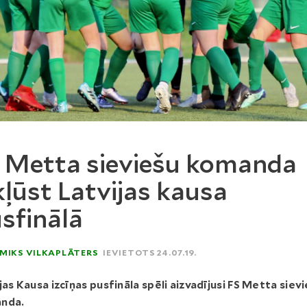
 Metta sieviešu komanda
kļūst Latvijas kausa
sfinālā
MIKS VILKAPLĀTERS
IEVIETOTS 24.07.19.
jas Kausa izcīņas pusfināla spēli aizvadījusi FS Metta siev
nda.