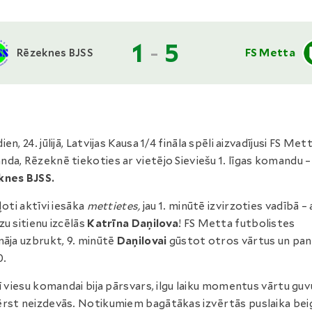
1
-
5
Rēzeknes BJSS
FS Metta
en, 24. jūlijā, Latvijas Kausa 1/4 fināla spēli aizvadījusi FS Met
da, Rēzeknē tiekoties ar vietējo Sieviešu 1. līgas komandu –
knes BJSS.
 ļoti aktīvi iesāka
mettietes,
jau 1. minūtē izvirzoties vadībā – 
zu sitienu izcēlās
Katrīna Daņilova
! FS Metta futbolistes
nāja uzbrukt, 9. minūtē
Daņilovai
gūstot otros vārtus un pa
0.
rī viesu komandai bija pārsvars, ilgu laiku momentus vārtu g
rst neizdevās. Notikumiem bagātākas izvērtās puslaika bei