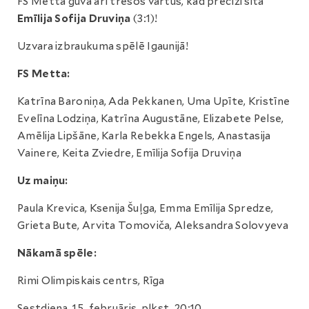
FS Metta guva arī trešos vārtus, kad precīzi sita
Emīlija Sofija Druviņa
(3:1)!
Uzvara izbraukuma spēlē Igaunijā!
FS Metta:
Katrīna Baroniņa, Ada Pekkanen, Uma Upīte, Kristīne
Evelīna Lodziņa, Katrīna Augustāne, Elizabete Pelse,
Amēlija Lipšāne, Karla Rebekka Engels, Anastasija
Vainere, Keita Zviedre, Emīlija Sofija Druviņa
Uz maiņu:
Paula Krevica, Ksenija Šuļga, Emma Emīlija Spredze,
Grieta Bute, Arvita Tomoviča, Aleksandra Solovyeva
Nākamā spēle:
Rimi Olimpiskais centrs, Rīga
Sestdiena, 15. februāris, plkst. 20:10