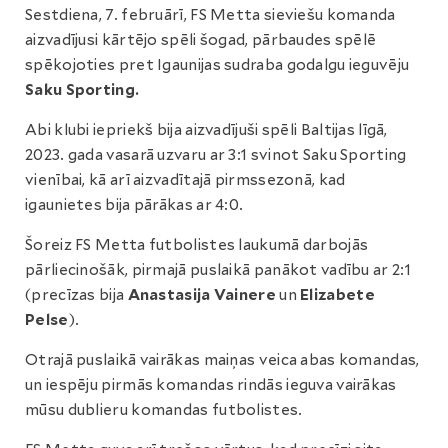
Sestdiena, 7. februārī, FS Metta sieviešu komanda
aizvadījusi kārtējo spēli šogad, pārbaudes spēlē
spēkojoties pret Igaunijas sudraba godalgu ieguvēju
Saku Sporting.
Abi klubi iepriekš bija aizvadījuši spēli Baltijas līgā,
2023. gada vasarā uzvaru ar 3:1 svinot Saku Sporting
vienībai, kā arī aizvadītajā pirmssezonā, kad
igaunietes bija pārākas ar 4:0.
Šoreiz FS Metta futbolistes laukumā darbojās
pārliecinošāk, pirmajā puslaikā panākot vadību ar 2:1
(precīzas bija
Anastasija Vainere
un
Elizabete
Pelse
).
Otrajā puslaikā vairākas maiņas veica abas komandas,
un iespēju pirmās komandas rindās ieguva vairākas
mūsu dublieru komandas futbolistes.