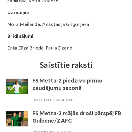
Sadikova, Keita Zviedre
Uz maiņu:
Nora Meilande, Anastasija Grigorjeva
Brīdinājumi:
Enija Elīza Briede, Paula Dzene
Saistītie raksti
FS Metta-2 piedzīvo pirmo
zaudējumu sezonā
IEVIETOTS 28.09.23.
FS Metta-2 mājās droši pārspēj FB
Gulbene/ZAFC