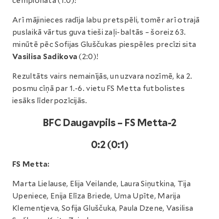
čempionātā (1:0)!
Arī mājinieces radīja labu pretspēli, tomēr arī otrajā
puslaikā vārtus guva tieši zaļi-baltās – šoreiz 63.
minūtē pēc Sofijas Gluščukas piespēles precīzi sita
Vasilisa Sadikova
(2:0)!
Rezultāts vairs nemainījās, un uzvara nozīmē, ka 2.
posmu cīņā par 1.-6. vietu FS Metta futbolistes
iesāks līderpozīcijās.
BFC Daugavpils – FS Metta-2
0:2 (0:1)
FS Metta:
Marta Lielause, Elija Veilande, Laura Siņutkina, Tija
Upeniece, Enija Elīza Briede, Uma Upīte, Marija
Klementjeva, Sofija Gluščuka, Paula Dzene, Vasilisa