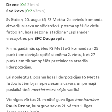
Dzene
(
0:1
21min)
Sadikova
(
0:2
63min)
Svētdien, 20. augustā, FS Metta-2 sieviešu komanda
aizvadījusi savu noslēdzošo 1. posma spēli Sieviešu
futbola 1. līgas sezonā, stadionā “Esplanāde”
viesojoties pie
BFC Daugavpils.
Pirms gaidāmās spēles FS Metta-2 komanda ar 25
punktiem deviņās spēlēs ieņēma 2. vietu, bet 27
punktiem tikpat spēlēs pretinieces atradās
līderpozīcijās.
Lai noslēgtu 1. posmu līgas līderpozīcijās FS Metta
futbolistēm bija nepieciešama uzvara, un pirmajā
puslaikā tieši
mettietes
izvirzījās vadībā.
Vienīgos vārtus 21. minūtē guva līgas
bombardiere
Paula Dzene
, kura guva savus 21. vārtus 1. līgas