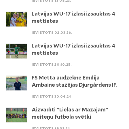
IEVIETOTS 13.08.23.
Latvijas WU-17 izlasi izsauktas 4
mettietes
IEVIETOTS 02.03.26.
Latvijas WU-17 izlasi izsauktas 4
mettietes
IEVIETOTS 20.10.25.
FS Metta audzēkne Emīlija
Ambaine stažējas Djurgårdens IF.
IEVIETOTS 30.04.24.
Aizvadīti "Lielās ar Mazajām"
meiteņu futbola svētki
IEVIETOTS 19.03.24.