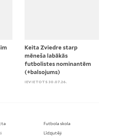
sim
Keita Zviedre starp
mēneša labākās
futbolistes nominantēm
(+balsojums)
IEVIETOTS 30.07.26.
tta
Futbola skola
i
Līdzjutēji