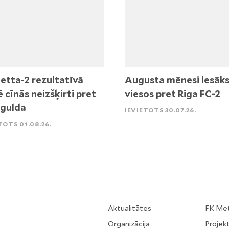
etta-2 rezultatīvā
Augusta mēnesi iesāk
ē cīnās neizšķirti pret
viesos pret Riga FC-2
igulda
IEVIETOTS 30.07.26.
TOTS 01.08.26.
Aktualitātes
FK Me
Organizācija
Projekt