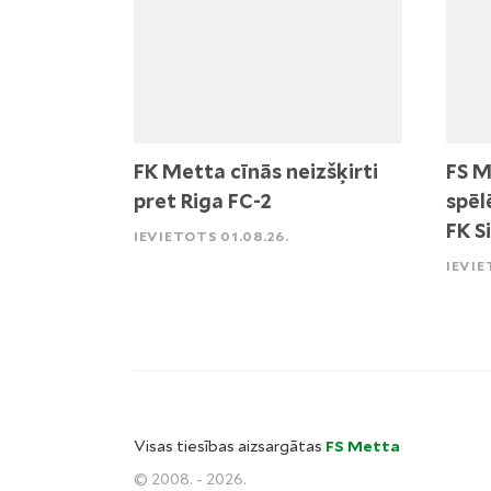
FK Metta cīnās neizšķirti
FS M
pret Riga FC-2
spēl
FK S
IEVIETOTS 01.08.26.
IEVIE
Visas tiesības aizsargātas
FS Metta
© 2008. - 2026.