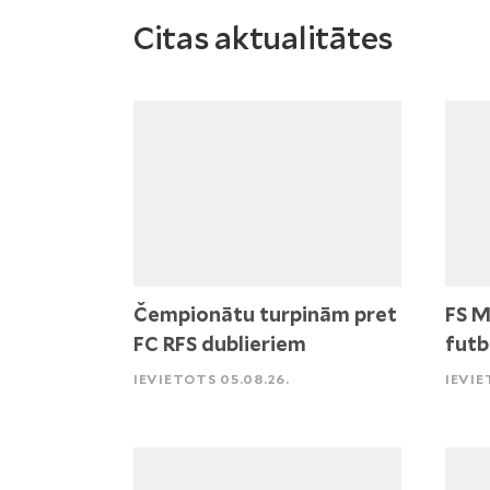
Citas aktualitātes
Čempionātu turpinām pret
FS M
FC RFS dublieriem
futb
IEVIETOTS 05.08.26.
IEVIE