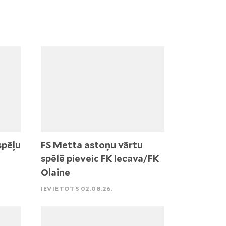
spēļu
FS Metta astoņu vārtu
spēlē pieveic FK Iecava/FK
Olaine
IEVIETOTS 02.08.26.