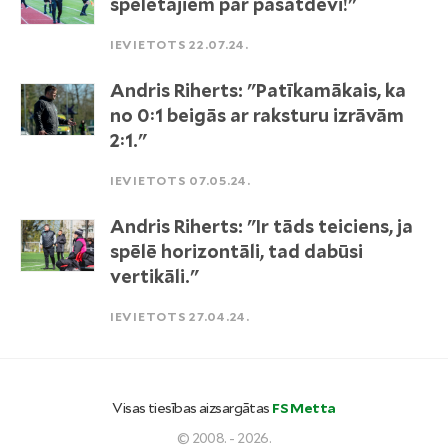
spēlētājiem par pašatdevi!"
IEVIETOTS 22.07.24.
Andris Riherts: "Patīkamākais, ka
no 0:1 beigās ar raksturu izrāvām
2:1."
IEVIETOTS 07.05.24.
Andris Riherts: "Ir tāds teiciens, ja
spēlē horizontāli, tad dabūsi
vertikāli."
IEVIETOTS 27.04.24.
Visas tiesības aizsargātas
FS Metta
© 2008. - 2026.