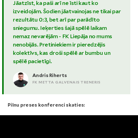
Jāatzīst, ka paši arī ne īsti kaut ko
izveidojām. Šodien jāatvainojas ne tikai par
rezultātu 0:3, bet arī par parādīto
sniegumu. Ieķerties šajā spēlē laikam
nemaz nevarējām - FK Liepāja no mums
nenobijās. Pretiniekiem ir pieredzējis
kolektīvs, kas droši spēlē ar bumbu un
spēlē pacietīgi.
Andris Riherts
FK METTA GALVENAIS TRENERIS
Pilnu preses konferenci skaties: