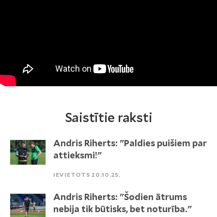
Saistītie raksti
Andris Riherts: "Paldies puišiem par
attieksmi!"
IEVIETOTS 20.10.25.
Andris Riherts: "Šodien ātrums
nebija tik būtisks, bet noturība."