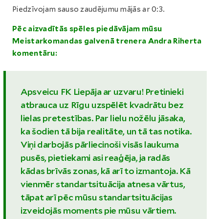
Piedzīvojam sauso zaudējumu mājās ar 0:3.
Pēc aizvadītās spēles piedāvājam mūsu
Meistarkomandas galvenā trenera Andra Riherta
komentāru:
Apsveicu FK Liepāja ar uzvaru! Pretinieki
atbrauca uz Rīgu uzspēlēt kvadrātu bez
lielas pretestības. Par lielu nožēlu jāsaka,
ka šodien tā bija realitāte, un tā tas notika.
Viņi darbojās pārliecinoši visās laukuma
pusēs, pietiekami asi reaģēja, ja radās
kādas brīvās zonas, kā arī to izmantoja. Kā
vienmēr standartsituācija atnesa vārtus,
tāpat arī pēc mūsu standartsituācijas
izveidojās moments pie mūsu vārtiem.