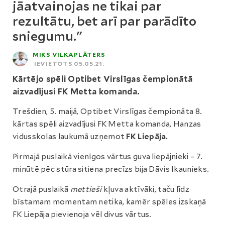
jāatvainojas ne tikai par
rezultātu, bet arī par parādīto
sniegumu."
MIKS VILKAPLĀTERS
IEVIETOTS 05.05.21.
Kārtējo spēli Optibet Virslīgas čempionātā
aizvadījusi FK Metta komanda.
Trešdien, 5. maijā, Optibet Virslīgas čempionāta 8.
kārtas spēli aizvadījusi FK Metta komanda, Hanzas
vidusskolas laukumā uzņemot
FK Liepāja.
Pirmajā puslaikā vienīgos vārtus guva liepājnieki – 7.
minūtē pēc stūra sitiena precīzs bija Dāvis Ikaunieks.
Otrajā puslaikā
mettieši
kļuva aktīvāki, taču līdz
bīstamam momentam netika, kamēr spēles izskaņā
FK Liepāja pievienoja vēl divus vārtus.