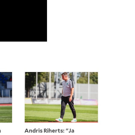
n
Andris Riherts: "Ja