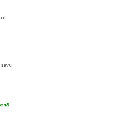
mot
s
ā savu
venā