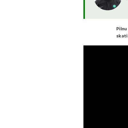
Piln
skati