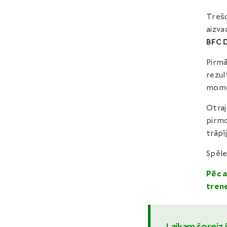
Trešd
aizva
BFC 
Pirmā
rezul
momen
Otraj
pirmo
trāpī
Spēle
Pēc 
tren
Laikam šoreiz j