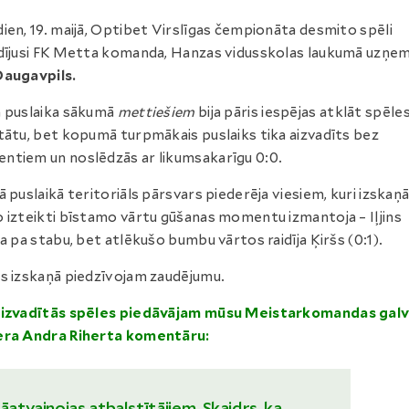
ien, 19. maijā, Optibet Virslīgas čempionāta desmito spēli
dījusi FK Metta komanda, Hanzas vidusskolas laukumā uzņe
Daugavpils.
 puslaika sākumā
mettiešiem
bija pāris iespējas atklāt spēle
tātu, bet kopumā turpmākais puslaiks tika aizvadīts bez
tiem un noslēdzās ar likumsakarīgu 0:0.
ā puslaikā teritoriāls pārsvars piederēja viesiem, kuri izskaņ
 izteikti bīstamo vārtu gūšanas momentu izmantoja – Iļjins
ja pa stabu, bet atlēkušo bumbu vārtos raidīja Ķiršs (0:1).
s izskaņā piedzīvojam zaudējumu.
aizvadītās spēles piedāvājam mūsu Meistarkomandas gal
era Andra Riherta komentāru:
āatvainojas atbalstītājiem. Skaidrs, ka