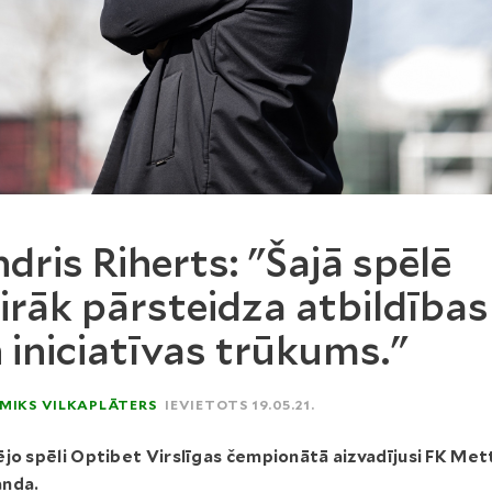
dris Riherts: "Šajā spēlē
irāk pārsteidza atbildības
 iniciatīvas trūkums."
MIKS VILKAPLĀTERS
IEVIETOTS 19.05.21.
jo spēli Optibet Virslīgas čempionātā aizvadījusi FK Met
nda.