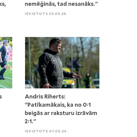
ks,
nemēģinās, tad nesanāks."
IEVIETOTS 25.05.25.
s
Andris Riherts:
"Patīkamākais, ka no 0:1
beigās ar raksturu izrāvām
2:1."
IEVIETOTS 07.05.24.