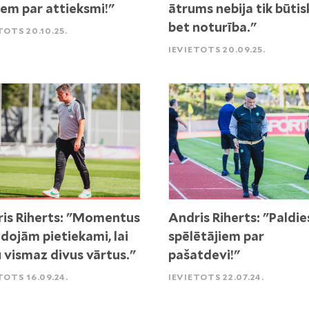
iem par attieksmi!"
ātrums nebija tik būtis
bet noturība."
TOTS 20.10.25.
IEVIETOTS 20.09.25.
is Riherts: "Momentus
Andris Riherts: "Paldie
idojām pietiekami, lai
spēlētājiem par
 vismaz divus vārtus."
pašatdevi!"
TOTS 16.09.24.
IEVIETOTS 22.07.24.