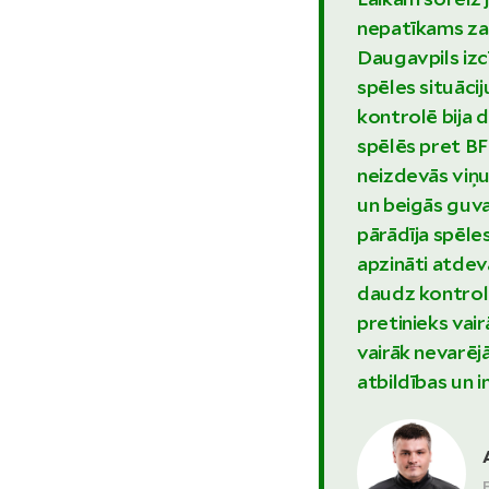
nepatīkams zau
Daugavpils izcī
spēles situācij
kontrolē bija d
spēlēs pret BF
neizdevās viņus
un beigās guva
pārādīja spēle
apzināti atdevā
daudz kontrolē
pretinieks vai
vairāk nevarēj
atbildības un i