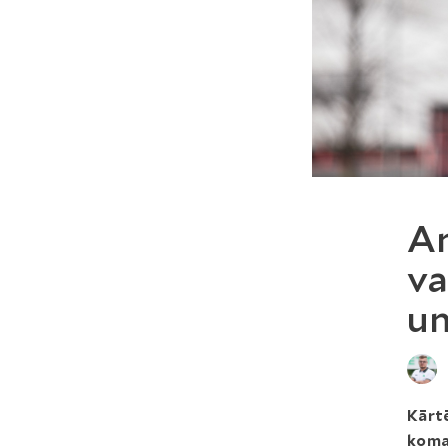
An
va
un
Kārtē
koma