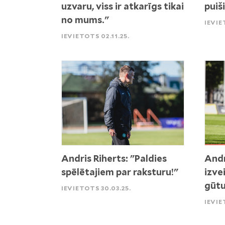
uzvaru, viss ir atkarīgs tikai
puiš
no mums."
IEVIE
IEVIETOTS 02.11.25.
Andris Riherts: "Paldies
Andr
spēlētajiem par raksturu!"
izve
gūtu
IEVIETOTS 30.03.25.
IEVIE