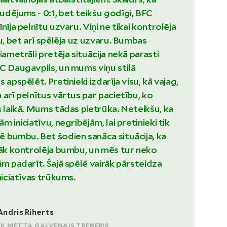
dējums - 0:1, bet teikšu godīgi, BFC
nīja pelnītu uzvaru. Viņi ne tikai kontrolēja
u, bet arī spēlēja uz uzvaru. Bumbas
iametrāli pretēja situācija nekā parasti
C Daugavpils, un mums viņu stilā
 apspēlēt. Pretinieki izdarīja visu, kā vajag,
 arī pelnītus vārtus par pacietību, ko
s laikā. Mums tādas pietrūka. Neteikšu, ka
m iniciatīvu, negribējām, lai pretinieki tik
 bumbu. Bet šodien sanāca situācija, ka
rāk kontrolēja bumbu, un mēs tur neko
ām padarīt. Šajā spēlē vairāk pārsteidza
niciatīvas trūkums.
Andris Riherts
FK METTA GALVENAIS TRENERIS