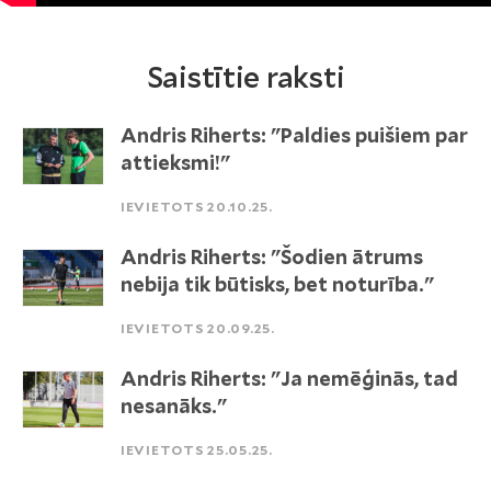
Saistītie raksti
Andris Riherts: "Paldies puišiem par
attieksmi!"
IEVIETOTS 20.10.25.
Andris Riherts: "Šodien ātrums
nebija tik būtisks, bet noturība."
IEVIETOTS 20.09.25.
Andris Riherts: "Ja nemēģinās, tad
nesanāks."
IEVIETOTS 25.05.25.