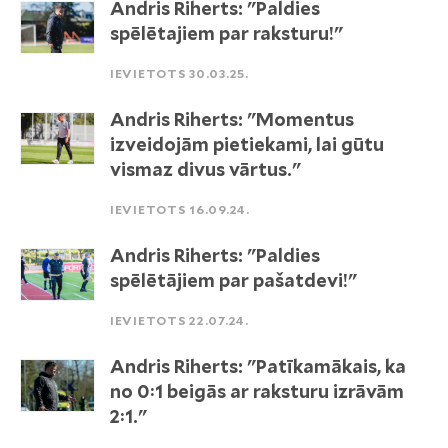
Andris Riherts: "Paldies
spēlētajiem par raksturu!"
IEVIETOTS 30.03.25.
Andris Riherts: "Momentus
izveidojām pietiekami, lai gūtu
vismaz divus vārtus."
IEVIETOTS 16.09.24.
Andris Riherts: "Paldies
spēlētājiem par pašatdevi!"
IEVIETOTS 22.07.24.
Andris Riherts: "Patīkamākais, ka
no 0:1 beigās ar raksturu izrāvām
2:1."