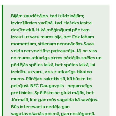
Bijām zaudētājos, tad izlīdzinājām;
izvirzījāmies vadībā, tad Hašeks iesita
devītniekā. It kā mēģinājumi pēc tam
izraut uzvaru mums bija, bet līdz labam
momentam, sitienam nenonācām. Sava
veida nervozitāte patraucēja. Jā, ne viss
no mums atkarīgs pirms pēdējās spēles un
pēdējās spēles laikā, bet spēles laikā, lai
izcīnītu uzvaru, viss ir atkarīgs tikai no
mums. Pārējais sakritīs tā, kā būsim to
pelnījuši. BFC Daugavpils - neparocīgs
pretinieks. Spēlēsim ne gluži mājās, bet
Jūrmalā, kur gan mūs sagaida kā savējos.
Būs interesanta nedēļa gan
sagatavošanās posmā, gan noslēgumā.