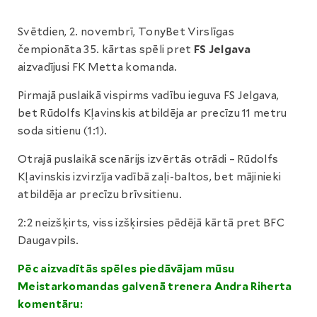
Svētdien, 2. novembrī, TonyBet Virslīgas
čempionāta 35. kārtas spēli pret
FS Jelgava
aizvadījusi FK Metta komanda.
Pirmajā puslaikā vispirms vadību ieguva FS Jelgava,
bet Rūdolfs Kļavinskis atbildēja ar precīzu 11 metru
soda sitienu (1:1).
Otrajā puslaikā scenārijs izvērtās otrādi – Rūdolfs
Kļavinskis izvirzīja vadībā zaļi-baltos, bet mājinieki
atbildēja ar precīzu brīvsitienu.
2:2 neizšķirts, viss izšķirsies pēdējā kārtā pret BFC
Daugavpils.
Pēc aizvadītās spēles piedāvājam mūsu
Meistarkomandas galvenā trenera Andra Riherta
komentāru: