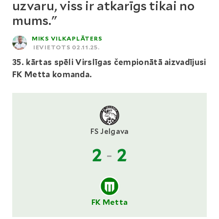
uzvaru, viss ir atkarīgs tikai no
mums."
MIKS VILKAPLĀTERS
IEVIETOTS 02.11.25.
35. kārtas spēli Virslīgas čempionātā aizvadījusi
FK Metta komanda.
FS Jelgava
2
-
2
FK Metta