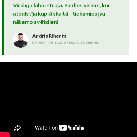
Virslīgā laba intriga. Paldies visiem, kuri
atbalstīja kuplā skaitā - tiekamies jau
nākamo svētdien!
Andris Riherts
FK METTA GALVENAIS TRENERIS