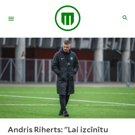
Andris Riherts: "Lai izcīnītu