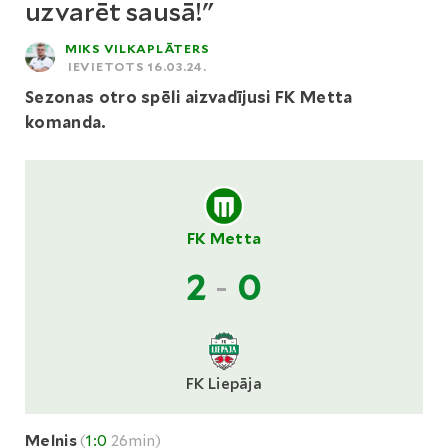
uzvarēt sausā!"
MIKS VILKAPLĀTERS
IEVIETOTS 16.03.24.
Sezonas otro spēli aizvadījusi FK Metta
komanda.
FK Metta
2
-
0
FK Liepāja
Melnis
(
1:0
26min)