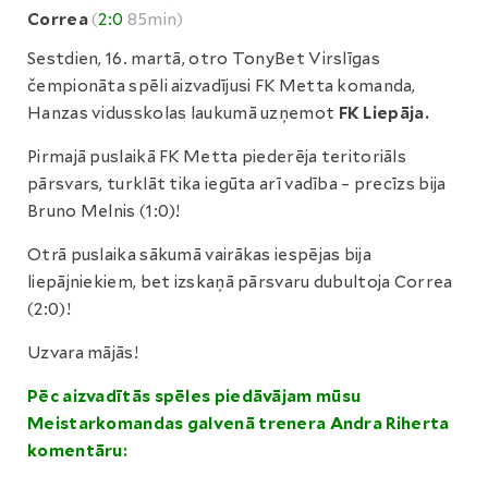
Correa
(
2:0
85min)
Sestdien, 16. martā, otro TonyBet Virslīgas
čempionāta spēli aizvadījusi FK Metta komanda,
Hanzas vidusskolas laukumā uzņemot
FK Liepāja.
Pirmajā puslaikā FK Metta piederēja teritoriāls
pārsvars, turklāt tika iegūta arī vadība – precīzs bija
Bruno Melnis (1:0)!
Otrā puslaika sākumā vairākas iespējas bija
liepājniekiem, bet izskaņā pārsvaru dubultoja Correa
(2:0)!
Uzvara mājās!
Pēc aizvadītās spēles piedāvājam mūsu
Meistarkomandas galvenā trenera Andra Riherta
komentāru: