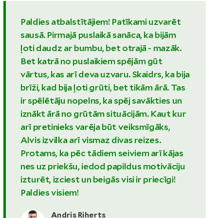
Paldies atbalstītājiem! Patīkami uzvarēt
sausā. Pirmajā puslaikā sanāca, ka bijām
ļoti daudz ar bumbu, bet otrajā - mazāk.
Bet katrā no puslaikiem spējām gūt
vārtus, kas arī deva uzvaru. Skaidrs, ka bija
brīži, kad bija ļoti grūti, bet tikām ārā. Tas
ir spēlētāju nopelns, ka spēj savākties un
iznākt ārā no grūtām situācijām. Kaut kur
arī pretinieks varēja būt veiksmīgāks,
Alvis izvilka arī vismaz divas reizes.
Protams, ka pēc tādiem seiviem arī kājas
nes uz priekšu, iedod papildus motivāciju
izturēt, izciest un beigās visi ir priecīgi!
Paldies visiem!
Andris Riherts