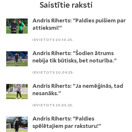
Saistītie raksti
Andris Riherts: "Paldies puišiem par
attieksmi!"
IEVIETOTS 20.10.25.
Andris Riherts: "Šodien ātrums
nebija tik būtisks, bet noturība."
IEVIETOTS 20.09.25.
Andris Riherts: "Ja nemēģinās, tad
nesanāks."
IEVIETOTS 25.05.25.
Andris Riherts: "Paldies
spēlētajiem par raksturu!"