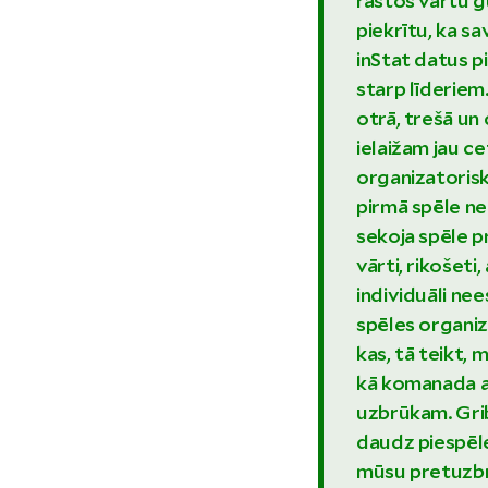
rastos vārtu g
piekrītu, ka s
inStat datus p
starp līderiem.
otrā, trešā un
ielaižam jau c
organizatorisk
pirmā spēle ne
sekoja spēle pr
vārti, rikošeti,
individuāli nees
spēles organizā
kas, tā teikt, 
kā komanada a
uzbrūkam. Gri
daudz piespēle
mūsu pretuzbru