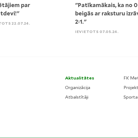
ētājiem par
"Patīkamākais, ka no 0
tdevi!"
beigās ar raksturu izr
2:1."
TOTS 22.07.24.
IEVIETOTS 07.05.24.
Aktualitātes
FK Me
Organizācija
Projekt
Atbalstītāji
Sporta