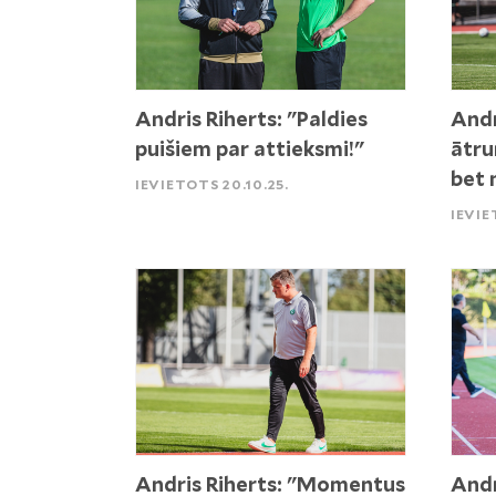
Andris Riherts: "Paldies
Andr
puišiem par attieksmi!"
ātru
bet 
IEVIETOTS 20.10.25.
IEVIE
Andris Riherts: "Momentus
Andr