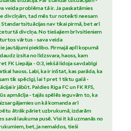
ūšanas situācija. Par standartsituācijām -
ava veida problēma tā ir. Ja paskatāmies
ie divcīņām, tad mēs tur noteikti neesam
 Standartsituācijas nav tikai pirmā, bet arī
 ceturtā divcīņa. No tiešajiem brīvsitieniem
eturtos vārtus - sava veida
ie jautājumi pieklibo. Pirmajā aplī kopumā
daudz izsita no līdzsvara, haoss, kam
et FK Liepāja - 0:3, iekšā lidoja savdabīgi
 atkal haoss. Labi, ka ir inStat, kas parāda, ka
am tik spēcīgi, lai 1 pret 1 tiktu galā -
cijai ir jābūt. Paldies Riga FC un FK RFS,
mūs apmācīja - tajās spēlēs ieguvām to, ka
izsargājamies un kā komanda arī
bētu ātrāk pāriet uzbrukumā, izdarām
s savā laukuma pusē. Visi it kā uzmanās no
kumiem, bet, ja nemaldos, tieši