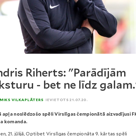
dris Riherts: "Parādījām
ksturu - bet ne līdz galam.
MIKS VILKAPLĀTERS
IEVIETOTS 21.07.20.
 apļa noslēdzošo spēli Virslīgas čempionātā aizvadījusi F
a komanda.
en, 21. jūlijā, Optibet Virslīgas čempionāta 9. kārtas spēli