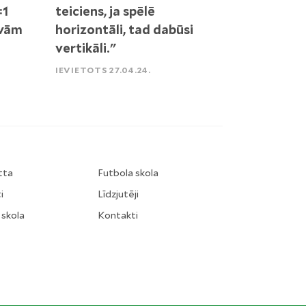
:1
teiciens, ja spēlē
āvām
horizontāli, tad dabūsi
vertikāli."
IEVIETOTS 27.04.24.
tta
Futbola skola
i
Līdzjutēji
 skola
Kontakti