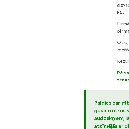
aizva
FC.
Pirmā
pirma
Otraj
mett
Rezul
Pēc 
tren
Paldies par atb
guvām otros v
audzēkņiem, ku
atzīmējās ar d