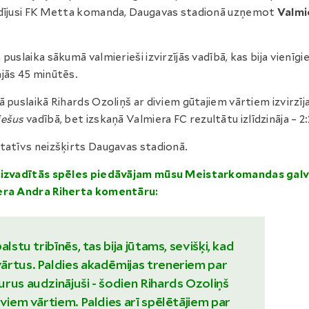
dījusi FK Metta komanda, Daugavas stadionā uzņemot
Valmi
 puslaika sākumā valmierieši izvirzījās vadībā, kas bija vienīgie
jās 45 minūtēs.
ā puslaikā Rihards Ozoliņš ar diviem gūtajiem vārtiem izvirzīj
iešus
vadībā, bet izskaņā Valmiera FC rezultātu izlīdzināja – 2:
tatīvs neizšķirts Daugavas stadionā.
aizvadītās spēles piedāvājam mūsu Meistarkomandas gal
era Andra Riherta komentāru:
alstu tribīnēs, tas bija jūtams, sevišķi, kad
ārtus. Paldies akadēmijas treneriem par
rus audzinājuši - šodien Rihards Ozoliņš
iviem vārtiem. Paldies arī spēlētājiem par