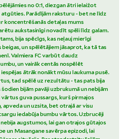
ēlējāmies no 0:1, diezgan ātri ielaižot
 atgūties. Parādījām raksturu - bet ne līdz
ur koncentrēšanās detaļas mums
varētu aukstasinīgi novadīt spēli līdz galam.
tams, bija spēcīgs, kas neļauj mierīgi
 beigas, un spēlētājiem jāsaprot, ka tā tas
menī. Valmiera FC varbūt daudz
umbu, un vairāk centās nospēlēt
ēc iespējas ātrāk nonākt mūsu laukuma pusē.
rtus, tad spēlē uz rezultātu - tas pats bija
s šodien bijām pavāji uzbrukumā un nebijām
ti vārtus guva pussargs, kurš pirmajos
 apveda un uzsita, bet otrajā ar visu
tsargu iedabūja bumbu vārtos. Uzbrucēji
a nebija augstumos, lai gan otrajos gūtajos
e un Masangane savērpa epizodi, lai