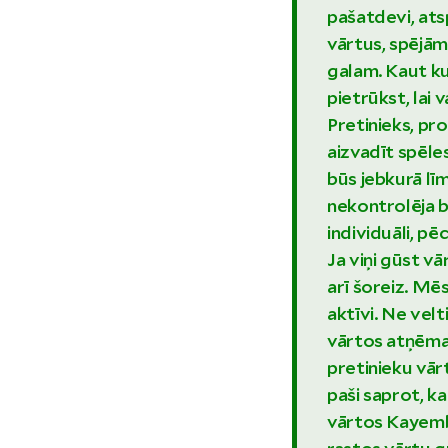
pašatdevi, atsp
vārtus, spējām
galam. Kaut k
pietrūkst, lai 
Pretinieks, pro
aizvadīt spēles
būs jebkurā lī
nekontrolēja b
individuāli, p
Ja viņi gūst vā
arī šoreiz. Mē
aktīvi. Ne vel
vārtos atņēma,
pretinieku vār
paši saprot, k
vārtos Kayemb