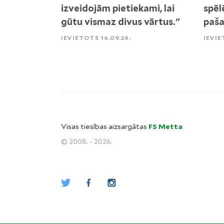
izveidojām pietiekami, lai
spēl
gūtu vismaz divus vārtus."
paša
IEVIETOTS 16.09.24.
IEVIE
Visas tiesības aizsargātas
FS Metta
© 2008. - 2026.