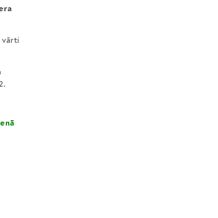
era
 vārti
a
2.
venā