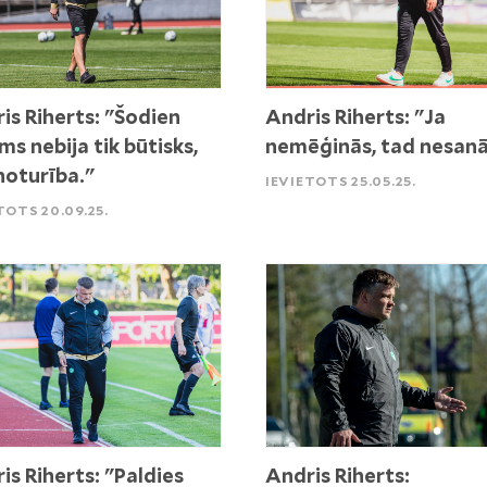
is Riherts: "Šodien
Andris Riherts: "Ja
ms nebija tik būtisks,
nemēģinās, tad nesanā
noturība."
IEVIETOTS 25.05.25.
TOTS 20.09.25.
is Riherts: "Paldies
Andris Riherts: