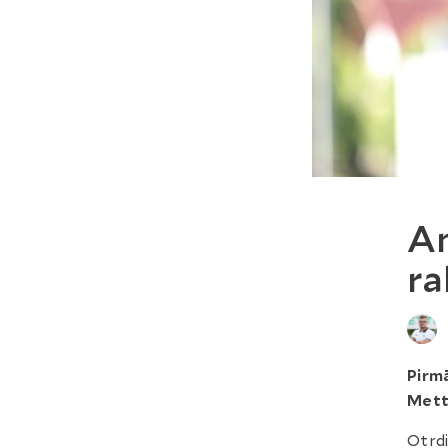
An
ra
Pirmā
Mett
Otrdi