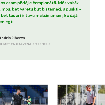
s esam pēdējie čempionātā. Mēs vairāk
mbu, bet varētu būt bīstamāki. 8 punkti -
 bet tas arī ir tuvu maksimumam, ko šajā
asniegt.
Andris Riherts
FK METTA GALVENAIS TRENERIS