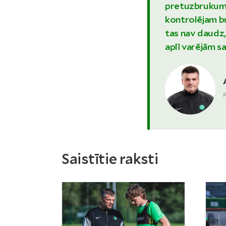
pretuzbrukumo
kontrolējam bu
tas nav daudz,
aplī varējām s
Saistītie raksti