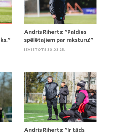
Andris Riherts: "Paldies
ks."
spēlētajiem par raksturu!"
IEVIETOTS 30.03.25.
Andris Riherts: "Ir tāds