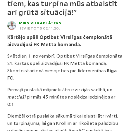
tiem, kas turpina mūs atbalstīt
arī grūtā situācijā!"
MIKS VILKAPLĀTERS
IEVIETOTS 02.11.20.
Kārtējo spēli Optibet Virslīgas čempionātā
aizvadījusi FK Metta komanda.
Svētdien, 1. novembrī, Optibet Virslīgas čempionāta
24. kārtas spēli aizvadījusi FK Metta komanda,
Skonto stadionā viesojoties pie līdervienības
Riga
FC.
Pirmajā puslaikā mājinieki ātri izvirzījās vadībā, un
mettieši
pirmās 45 minūtes noslēdza iedzinējos ar
0:1.
Diemžēl otrā puslaika sākumā tika ielaisti ātri vārti,
un turpinājumā, lai gan Krollim ar rikošeta palīdzību
izdevās vienus vārtus atgūt, Riga FC puslaikā bija