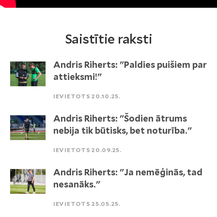
Saistītie raksti
Andris Riherts: "Paldies puišiem par
attieksmi!"
IEVIETOTS 20.10.25.
Andris Riherts: "Šodien ātrums
nebija tik būtisks, bet noturība."
IEVIETOTS 20.09.25.
Andris Riherts: "Ja nemēģinās, tad
nesanāks."
IEVIETOTS 25.05.25.