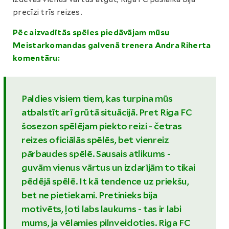
precīzi trīs reizes.
Pēc aizvadītās spēles piedāvājam mūsu
Meistarkomandas galvenā trenera Andra Riherta
komentāru:
Paldies visiem tiem, kas turpina mūs
atbalstīt arī grūtā situācijā. Pret Riga FC
šosezon spēlējam piekto reizi - četras
reizes oficiālās spēlēs, bet vienreiz
pārbaudes spēlē. Sausais atlikums -
guvām vienus vārtus un izdarījām to tikai
pēdējā spēlē. It kā tendence uz priekšu,
bet ne pietiekami. Pretinieks bija
motivēts, ļoti labs laukums - tas ir labi
mums, ja vēlamies pilnveidoties. Riga FC