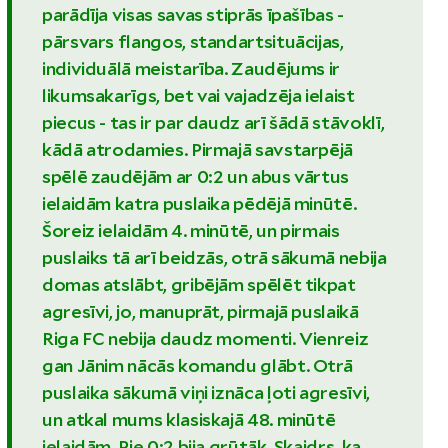
parādīja visas savas stiprās īpašības -
pārsvars flangos, standartsituācijas,
individuālā meistarība. Zaudējums ir
likumsakarīgs, bet vai vajadzēja ielaist
piecus - tas ir par daudz arī šādā stāvoklī,
kādā atrodamies. Pirmajā savstarpējā
spēlē zaudējām ar 0:2 un abus vārtus
ielaidām katra puslaika pēdējā minūtē.
Šoreiz ielaidām 4. minūtē, un pirmais
puslaiks tā arī beidzās, otrā sākumā nebija
domas atslābt, gribējām spēlēt tikpat
agresīvi, jo, manuprāt, pirmajā puslaikā
Riga FC nebija daudz momenti. Vienreiz
gan Jānim nācās komandu glābt. Otrā
puslaika sākumā viņi iznāca ļoti agresīvi,
un atkal mums klasiskajā 48. minūtē
ielaidām. Pie 0:2 bija grūtāk. Skaidrs, ka