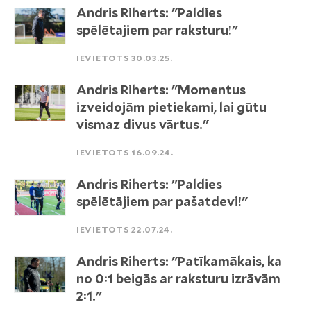
Andris Riherts: "Paldies
spēlētajiem par raksturu!"
IEVIETOTS 30.03.25.
Andris Riherts: "Momentus
izveidojām pietiekami, lai gūtu
vismaz divus vārtus."
IEVIETOTS 16.09.24.
Andris Riherts: "Paldies
spēlētājiem par pašatdevi!"
IEVIETOTS 22.07.24.
Andris Riherts: "Patīkamākais, ka
no 0:1 beigās ar raksturu izrāvām
2:1."