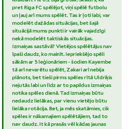
pret Riga FC spēlējot, viņi spēlē futbolu
un ļauj arī mums spēlēt. Tas ir ļoti labi, var
modelēt dažādas situācijas, bet šajā
situācijā mums punkti ir vairāk vajadzīgi
nekā modelēt taktiskās situācijas.
Izmaiņas sastāvā? Vietējos spēlētājus nav
īpaši daudz, ko mainīt. Iepriekšējo spēli
sākām ar 5 leģionāriem - šodien Kayembe
tā arī nevarētu spēlēt, Zakari arī nebija
plānots, bet tieši pirms spēles rītā Uldriķis
nejutās labi un līdz ar to papildus izmaiņas
notika spēles dienā. Tad izmaiņas būtu
nedaudz lielākas, par vienu vietējo būtu
lielāka rotācija. Bet, ja mēs skatāmies, cik
spēles ir nākamajiem spēlētājiem, tad to
nav daudz. It kā prasās vēl kādas jaunas