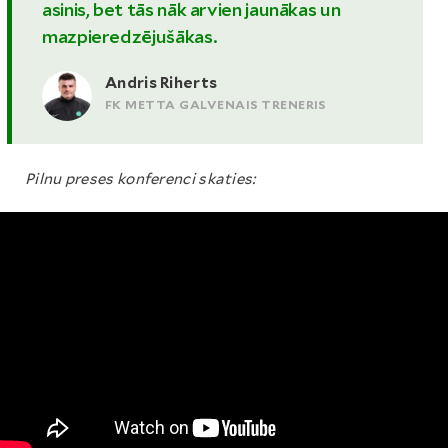
asinis, bet tās nāk arvien jaunākas un
mazpieredzējušākas.
Andris Riherts
FK METTA GALVENAIS TRENERIS
Pilnu preses konferenci skaties: