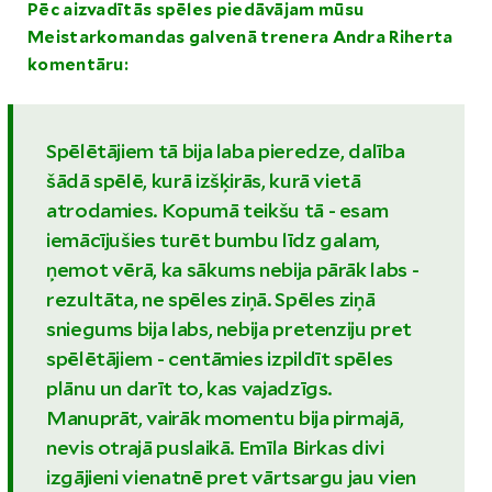
Pēc aizvadītās spēles piedāvājam mūsu
Meistarkomandas galvenā trenera Andra Riherta
komentāru:
Spēlētājiem tā bija laba pieredze, dalība
šādā spēlē, kurā izšķirās, kurā vietā
atrodamies. Kopumā teikšu tā - esam
iemācījušies turēt bumbu līdz galam,
ņemot vērā, ka sākums nebija pārāk labs -
rezultāta, ne spēles ziņā. Spēles ziņā
sniegums bija labs, nebija pretenziju pret
spēlētājiem - centāmies izpildīt spēles
plānu un darīt to, kas vajadzīgs.
Manuprāt, vairāk momentu bija pirmajā,
nevis otrajā puslaikā. Emīla Birkas divi
izgājieni vienatnē pret vārtsargu jau vien