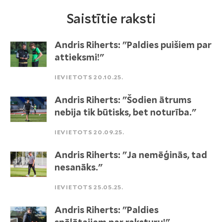
Saistītie raksti
Andris Riherts: "Paldies puišiem par
attieksmi!"
IEVIETOTS 20.10.25.
Andris Riherts: "Šodien ātrums
nebija tik būtisks, bet noturība."
IEVIETOTS 20.09.25.
Andris Riherts: "Ja nemēģinās, tad
nesanāks."
IEVIETOTS 25.05.25.
Andris Riherts: "Paldies