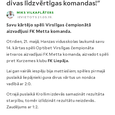
divas līdzvērtīgas komandas!"
MIKS VILKAPLĀTERS
IEVIETOTS 21.05.19.
Savu kārtējo spēli Virslīgas čempionātā
aizvadījusi FK Metta komanda.
Otrdien, 21. maijā, Hanzas vidusskolas laukumā savu
14. kārtas spēli Optibet Virslīgas čempionāta
ietvaros aizvadījusi FK Metta komanda, aizvadot spēli
pret Kurzemes klubu
FK Liepāja.
Lai gan vairāk iespēju bija
mettiešiem,
spēles pirmajā
puslaikā liepājnieki guva divus vārtus un nonāca
vadībā ar 2:0.
Otrajā puslaikā Krollim izdevās samazināt rezultāta
starpību, tomēr izlīdzināt rezultātu neizdevās.
Zaudējums ar 1:2.