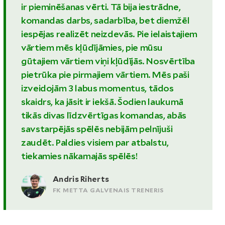
ir pieminēšanas vērti. Tā bija iestrādne,
komandas darbs, sadarbība, bet diemžēl
iespējas realizēt neizdevās. Pie ielaistajiem
vārtiem mēs kļūdījāmies, pie mūsu
gūtajiem vārtiem viņi kļūdījās. Nosvērtība
pietrūka pie pirmajiem vārtiem. Mēs paši
izveidojām 3 labus momentus, tādos
skaidrs, ka jāsit ir iekšā. Šodien laukumā
tikās divas līdzvērtīgas komandas, abās
savstarpējās spēlēs nebijām pelnījuši
zaudēt. Paldies visiem par atbalstu,
tiekamies nākamajās spēlēs!
Andris Riherts
FK METTA GALVENAIS TRENERIS