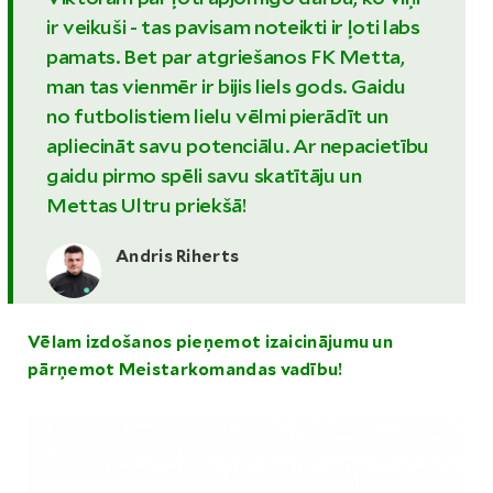
ir veikuši - tas pavisam noteikti ir ļoti labs
pamats. Bet par atgriešanos FK Metta,
man tas vienmēr ir bijis liels gods. Gaidu
no futbolistiem lielu vēlmi pierādīt un
apliecināt savu potenciālu. Ar nepacietību
gaidu pirmo spēli savu skatītāju un
Mettas Ultru priekšā!
Andris Riherts
Vēlam izdošanos pieņemot izaicinājumu un
pārņemot Meistarkomandas vadību!