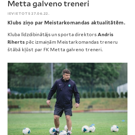
Metta galveno treneri
IEVIETOTS 27.06.22.
Klubs ziņo par Meistarkomandas aktualitātēm.
Kluba līdzdibinātājs un sporta direktors
Andris
Riherts
pēc izmaiņām Meistarkomandas treneru
štābā kļūst par FK Metta galveno treneri.