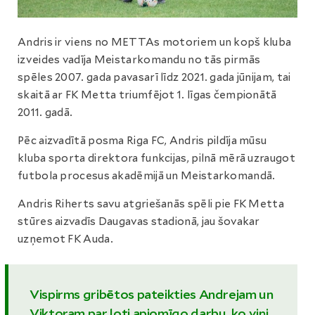
Andris ir viens no METTAs motoriem un kopš kluba
izveides vadīja Meistarkomandu no tās pirmās
spēles 2007. gada pavasarī līdz 2021. gada jūnijam, tai
skaitā ar FK Metta triumfējot 1. līgas čempionātā
2011. gadā.
Pēc aizvadītā posma Riga FC, Andris pildīja mūsu
kluba sporta direktora funkcijas, pilnā mērā uzraugot
futbola procesus akadēmijā un Meistarkomandā.
Andris Riherts savu atgriešanās spēli pie FK Metta
stūres aizvadīs Daugavas stadionā, jau šovakar
uzņemot FK Auda.
Vispirms gribētos pateikties Andrejam un
Viktoram par ļoti apjomīgo darbu, ko viņi