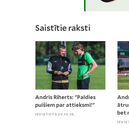
Saistītie raksti
Andris Riherts: "Paldies
Andr
puišiem par attieksmi!"
ātru
bet 
IEVIETOTS 20.10.25.
IEVIE