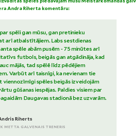
aizvadītās spēles piedāvājam mūsu Meistarkomandas gal
era Andra Riherta komentāru:
 par spēli gan mūsu, gan pretinieku
t arī atbalstītājiem. Labs sestdienas
santa spēle abām pusēm - 75 minūtes arī
itatīvs futbols, beigās gan atgādināja, kad
uc mājās, tad spēlē līdz pēdējiem
m. Varbūt arī taisnīgi, ka nevienam tie
bet viennozīmīgi spēles beigās izveidojām
 vārtu gūšanas iespējas. Paldies visiem par
 pagaidām Daugavas stadionā bez uzvarām.
Andris Riherts
FK METTA GALVENAIS TRENERIS