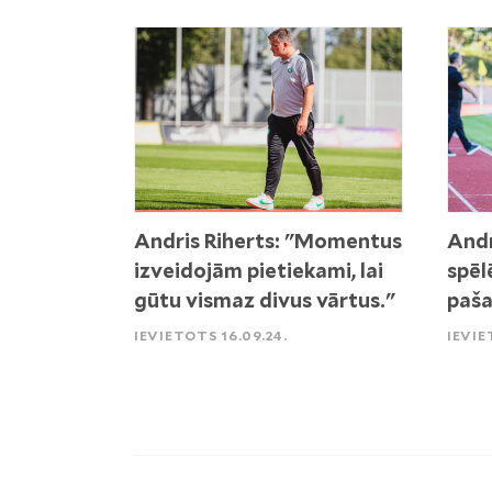
Andris Riherts: "Momentus
Andr
izveidojām pietiekami, lai
spēl
gūtu vismaz divus vārtus."
paša
IEVIETOTS 16.09.24.
IEVIE