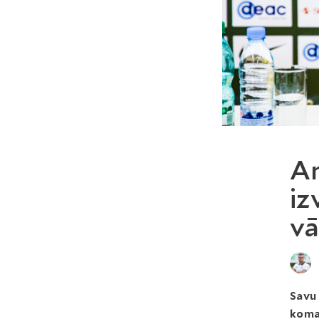
An
iz
vā
Savu 
koma