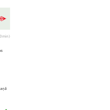
3min)
as
kaņā