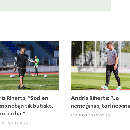
is Riherts: "Šodien
Andris Riherts: "Ja
ms nebija tik būtisks,
nemēģinās, tad nesanā
noturība."
IEVIETOTS 25.05.25.
TOTS 20.09.25.