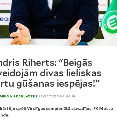
dris Riherts: "Beigās
veidojām divas lieliskas
rtu gūšanas iespējas!"
MIKS VILKAPLĀTERS
IEVIETOTS 04.08.19.
kārtējo spēli Virslīgas čempionātā aizvadījusi FK Metta
nda.