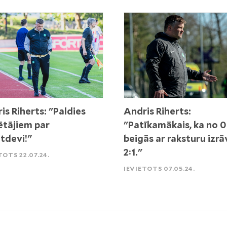
is Riherts: "Paldies
Andris Riherts:
ētājiem par
"Patīkamākais, ka no 0
tdevi!"
beigās ar raksturu izr
2:1."
TOTS 22.07.24.
IEVIETOTS 07.05.24.