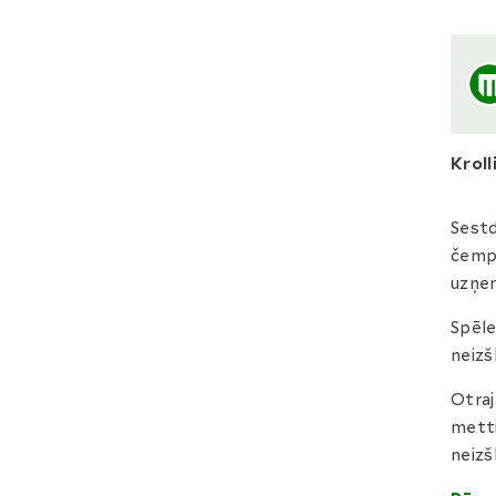
Kroll
Sestd
čempi
uzņe
Spēle
neizš
Otraj
metti
neizšķ