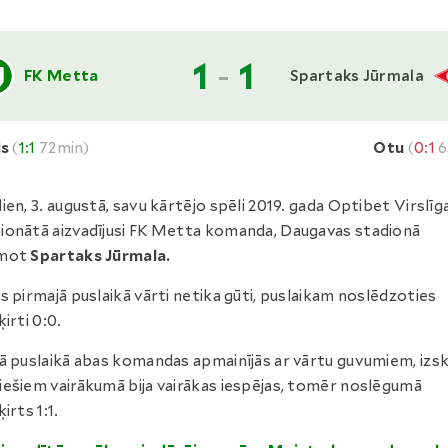
1
-
1
FK Metta
Spartaks Jūrmala
is
(
1:1
72min)
Otu
(
0:1
6
ien, 3. augustā, savu kārtējo spēli 2019. gada Optibet Virslīg
onātā aizvadījusi FK Metta komanda, Daugavas stadionā
mot
Spartaks Jūrmala.
s pirmajā puslaikā vārti netika gūti, puslaikam noslēdzoties
ķirti 0:0.
ā puslaikā abas komandas apmainījās ar vārtu guvumiem, izs
ešiem vairākumā bija vairākas iespējas, tomēr noslēgumā
irts 1:1.