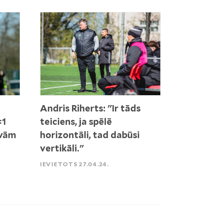
Andris Riherts: "Ir tāds
:1
teiciens, ja spēlē
āvām
horizontāli, tad dabūsi
vertikāli."
IEVIETOTS 27.04.24.