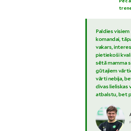
Pēc 
tren
Paldies visiem
komandai, tāpa
vakars, intere
pietiekoši kval
sētā mamma sa
gūtajiem vārtie
vārti nebija, 
divas lieliskas
atbalstu, bet