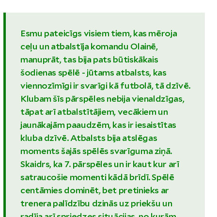
Esmu pateicīgs visiem tiem, kas mēroja
ceļu un atbalstīja komandu Olainē,
manuprāt, tas bija pats būtiskākais
šodienas spēlē - jūtams atbalsts, kas
viennozīmīgi ir svarīgi kā futbolā, tā dzīvē.
Klubam šīs pārspēles nebija vienaldzīgas,
tāpat arī atbalstītājiem, vecākiem un
jaunākajām paaudzēm, kas ir iesaistītas
kluba dzīvē. Atbalsts bija atslēgas
moments šajās spēlēs svarīguma ziņā.
Skaidrs, ka 7. pārspēles un ir kaut kur arī
satraucošie momenti kādā brīdī. Spēlē
centāmies dominēt, bet pretinieks ar
trenera palīdzību dzinās uz priekšu un
radīja arī spriedzes situācijas, no kurām