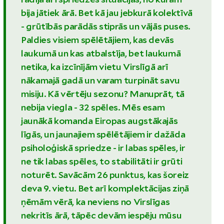
bija jātiek ārā. Bet kā jau jebkurā kolektīvā
- grūtībās parādās stiprās un vājās puses.
Paldies visiem spēlētājiem, kas devās
laukumā un kas atbalstīja, bet laukumā
netika, ka izcīnījām vietu Virslīgā arī
nākamajā gadā un varam turpināt savu
misiju. Kā vērtēju sezonu? Manuprāt, tā
nebija viegla - 32 spēles. Mēs esam
jaunākā komanda Eiropas augstākajās
līgās, un jaunajiem spēlētājiem ir dažāda
psiholoģiskā spriedze - ir labas spēles, ir
ne tik labas spēles, to stabilitāti ir grūti
noturēt. Savācām 26 punktus, kas šoreiz
deva 9. vietu. Bet arī komplektācijas ziņā
ņēmām vērā, ka neviens no Virslīgas
nekritīs ārā, tāpēc devām iespēju mūsu