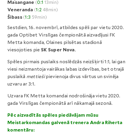
Masangane
(
0:1
13min)
Veneranda
(
1:2
48min)
Šibass
(
1:3
59min)
Sestdien, 16. novembrī, atbildes spēli par vietu 2020.
gada Optibet Virslīgas čempionātā aizvadījusi FK
Metta komanda, Olaines pilsētas stadionā
viesojoties pie
SK Super Nova
.
Spēles pirmais puslaiks noslēdzās neizšķirti 1:1, lai gan
viesi neizmantoja vairākas labas izdevības, bet otrajā
puslaikā
mettieši
pievienoja divus vārtus un svinēja
uzvaru ar 3:1.
Uzvara FK Metta komandai nodrošināja vietu 2020.
gada Virslīgas čempionātā arī nākamajā sezonā.
Pēc aizvadītās spēles piedāvājam mūsu
Meistarkomandas galvenā trenera Andra Riherta
komentāru: