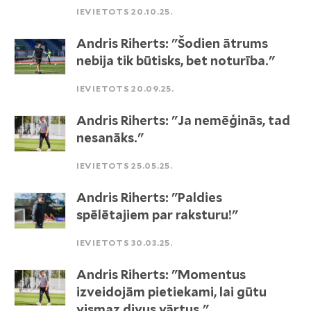
IEVIETOTS 20.10.25.
Andris Riherts: "Šodien ātrums
nebija tik būtisks, bet noturība."
IEVIETOTS 20.09.25.
Andris Riherts: "Ja nemēģinās, tad
nesanāks."
IEVIETOTS 25.05.25.
Andris Riherts: "Paldies
spēlētajiem par raksturu!"
IEVIETOTS 30.03.25.
Andris Riherts: "Momentus
izveidojām pietiekami, lai gūtu
vismaz divus vārtus."