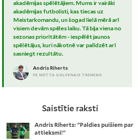
akadēmijas spēlētājiem. Mums ir vairāki
akadēmijas futbolisti, kas tiecas uz
Meistarkomandu, un šogad lielā mērā arī
visiem devām spēles laiku. Tā bija viena no
sezonas prioritātēm - iespēlēt jaunos
spēlētājus, kuri nākotnē var palīdzēt arī
sasniegt rezultātu.
Andris Riherts
FK METTA GALVENAIS TRENERIS
Saistītie raksti
Andris Riherts: "Paldies puišiem par
attieksmi!"