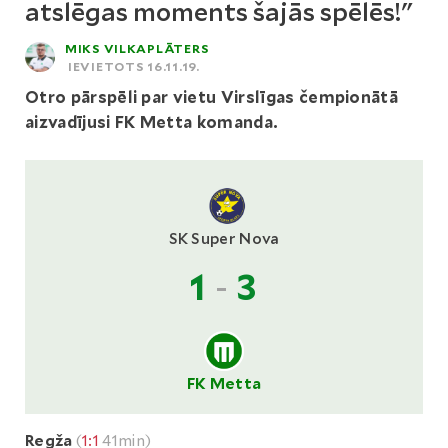
atslēgas moments šajās spēlēs!"
MIKS VILKAPLĀTERS
IEVIETOTS 16.11.19.
Otro pārspēli par vietu Virslīgas čempionātā
aizvadījusi FK Metta komanda.
SK Super Nova
1
-
3
FK Metta
Regža
(
1:1
41min)