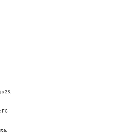
ja 25.
t
FC
sta
,