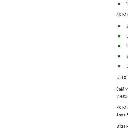
SS M
U-10
Šajā 
vietu
FS Me
Jazz
B izs