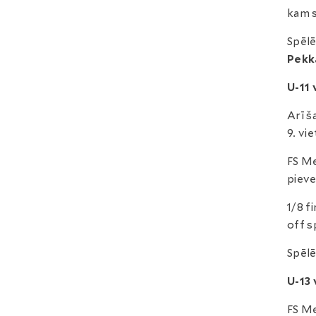
kam s
Spēlē
Pekk
U-11
Arī š
9. vie
FS Me
pieve
1/8 f
off s
Spēlē
U-13
FS Me