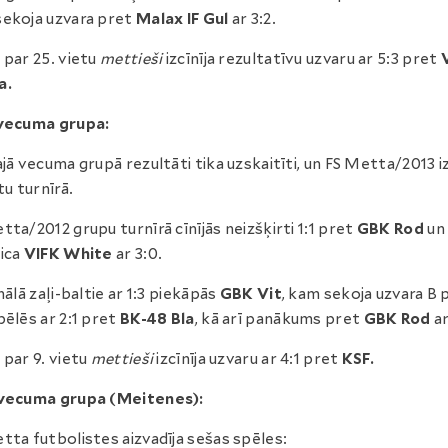
ekoja uzvara pret
Malax IF Gul
ar 3:2.
 par 25. vietu
mettieši
izcīnīja rezultatīvu uzvaru ar 5:3 pret
a.
 vecuma grupa:
ajā vecuma grupā rezultāti tika uzskaitīti, un FS Metta/2013 iz
tu turnīrā.
tta/2012 grupu turnīrā cīnījās neizšķirti 1:1 pret
GBK Rod
un
ica
VIFK White
ar 3:0.
inālā zaļi-baltie ar 1:3 piekāpās
GBK Vit
, kam sekoja uzvara B 
pēlēs ar 2:1 pret
BK-48 Bla
, kā arī panākums pret
GBK Rod
ar
 par 9. vietu
mettieši
izcīnīja uzvaru ar 4:1 pret
KSF.
 vecuma grupa (Meitenes):
tta futbolistes aizvadīja sešas spēles: