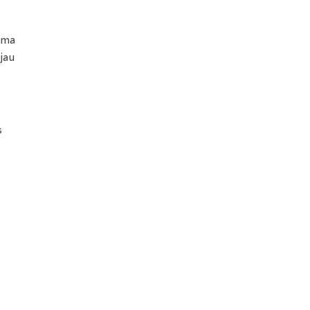
uma
jau
s