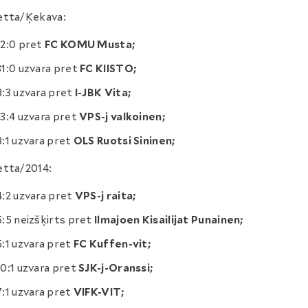
etta/Ķekava:
12:0 pret
FC KOMU Musta;
31:0 uzvara pret
FC KIISTO;
8:3 uzvara pret
I-JBK Vita;
13:4 uzvara pret
VPS-j valkoinen;
8:1 uzvara pret
OLS Ruotsi Sininen;
etta/2014:
4:2 uzvara pret
VPS-j raita;
5:5 neizšķirts pret
Ilmajoen Kisailijat Punainen;
5:1 uzvara pret
FC Kuffen-vit;
10:1 uzvara pret
SJK-j-Oranssi;
7:1 uzvara pret
VIFK-VIT;