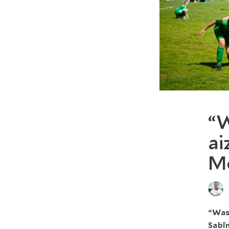
“W
ai
M
“Wasa
Sabīn