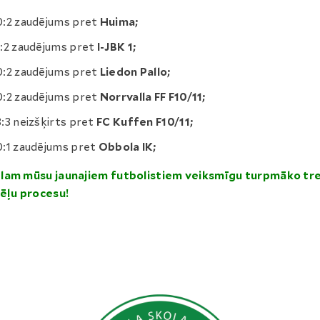
0:2 zaudējums pret
Huima;
1:2 zaudējums pret
I-JBK 1;
0:2 zaudējums pret
Liedon Pallo;
0:2 zaudējums pret
Norrvalla FF F10/11;
3:3 neizšķirts pret
FC Kuffen F10/11;
0:1 zaudējums pret
Obbola IK;
lam mūsu jaunajiem futbolistiem veiksmīgu turpmāko tr
ēļu procesu!