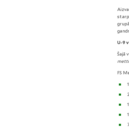
Aizva
starp
grupā
gandr
U-9 
Šajā 
mett
FS Me