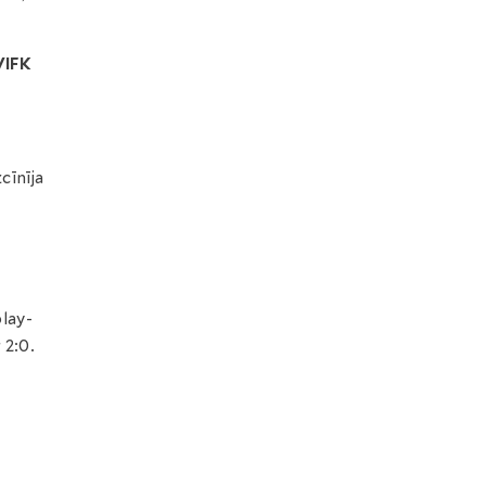
VIFK
cīnīja
play-
 2:0.