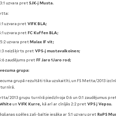
13:1 uzvara pret
SJK-j Musta.
etta:
3:1 uzvara pret
VIFK BLA;
5:1 uzvara pret
FC Kuffen BLA;
15:2 uzvara pret
Malax IF vit;
3:3 neizšķirts pret
VPS-j mustavalkoinen;
5:6 zaudējums pret
FF Jaro 1Jaro rod;
 vecuma grupa:
vecuma grupā rezultāti tika uzskaitīti, un FS Metta/2013 izcīnī
 turnīrā.
tta/2013 grupu turnīrā piedzīvoja 0:6 un 0:1 zaudējumus pre
 White
un
VIFK Kurre
,
kā arī ar cīnījās 2:2 pret
VPS j Vepsu.
lēgšanas spēles zaļi-baltie iesāka ar 5:1 uzvaru pret
RoPS Mu