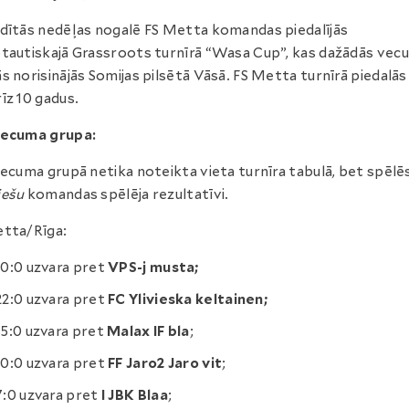
dītās nedēļas nogalē FS Metta komandas piedalījās
tautiskajā Grassroots turnīrā “Wasa Cup”, kas dažādās vec
s norisinājās Somijas pilsētā Vāsā. FS Metta turnīrā piedalās 
īz 10 gadus.
vecuma grupa:
vecuma grupā netika noteikta vieta turnīra tabulā, bet spēlē
iešu
komandas spēlēja rezultatīvi.
tta/Rīga:
10:0 uzvara pret
VPS-j musta;
22:0 uzvara pret
FC Ylivieska keltainen;
15:0 uzvara pret
Malax IF bla
;
10:0 uzvara pret
FF Jaro2 Jaro vit
;
7:0 uzvara pret
I JBK Blaa
;