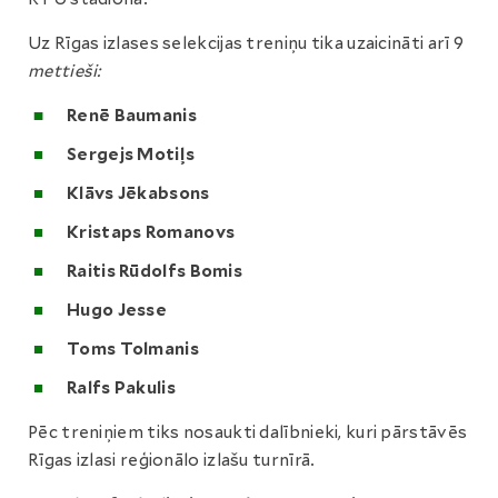
Uz Rīgas izlases selekcijas treniņu tika uzaicināti arī 9
mettieši:
Renē Baumanis
Sergejs Motiļs
Klāvs Jēkabsons
Kristaps Romanovs
Raitis Rūdolfs Bomis
Hugo Jesse
Toms Tolmanis
Ralfs Pakulis
Pēc treniņiem tiks nosaukti dalībnieki, kuri pārstāvēs
Rīgas izlasi reģionālo izlašu turnīrā.