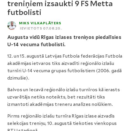
treniņiem izsaukti 9 FS Metta
futbolisti
MIKS VILKAPLĀTERS
IEVIETOTS 07.08.20.
Augusta vidū Rīgas izlases treniņos piedalīsies
U-14 vecuma futbolisti.
12. un 15. augustā Latvijas Futbola federācijas Futbola
akadēmijas ietvaros tiks aizvadīti reģionālo izlašu
turnīri U-14 vecuma grupas futbolistiem (2006. gadā
dzimušie).
Balvos un Iecavā reģionālo izlašu turnīros kā ierasts
uzvarētājs netiks noteikts, bet rezultāti tiks
izmantoti akadēmijas treneru analīzes nolūkiem.
Pirms reģionālo izlašu turnīra Rīgas izlase aizvadīs
selekcijas treniņu, 10. augustā tiekoties vienkopus
RTU stadionā.