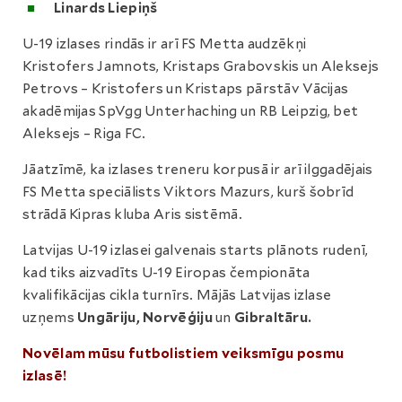
Linards Liepiņš
U-19 izlases rindās ir arī FS Metta audzēkņi
Kristofers Jamnots, Kristaps Grabovskis un Aleksejs
Petrovs – Kristofers un Kristaps pārstāv Vācijas
akadēmijas SpVgg Unterhaching un RB Leipzig, bet
Aleksejs – Riga FC.
Jāatzīmē, ka izlases treneru korpusā ir arī ilggadējais
FS Metta speciālists Viktors Mazurs, kurš šobrīd
strādā Kipras kluba Aris sistēmā.
Latvijas U-19 izlasei galvenais starts plānots rudenī,
kad tiks aizvadīts U-19 Eiropas čempionāta
kvalifikācijas cikla turnīrs. Mājās Latvijas izlase
uzņems
Ungāriju, Norvēģiju
un
Gibraltāru.
Novēlam mūsu futbolistiem veiksmīgu posmu
izlasē!