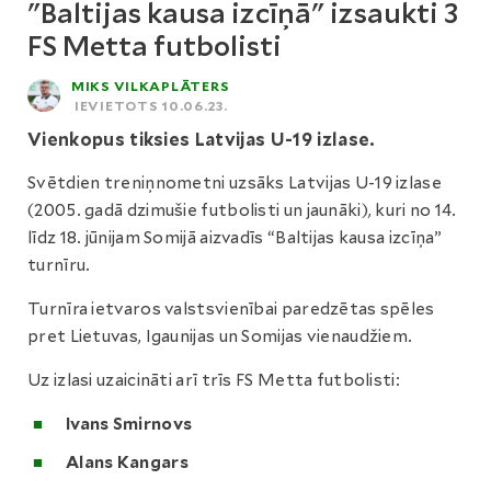
"Baltijas kausa izcīņā" izsaukti 3
FS Metta futbolisti
MIKS VILKAPLĀTERS
IEVIETOTS 10.06.23.
Vienkopus tiksies Latvijas U-19 izlase.
Svētdien treniņnometni uzsāks Latvijas U-19 izlase
(2005. gadā dzimušie futbolisti un jaunāki), kuri no 14.
līdz 18. jūnijam Somijā aizvadīs “Baltijas kausa izcīņa”
turnīru.
Turnīra ietvaros valstsvienībai paredzētas spēles
pret Lietuvas, Igaunijas un Somijas vienaudžiem.
Uz izlasi uzaicināti arī trīs FS Metta futbolisti:
Ivans Smirnovs
Alans Kangars