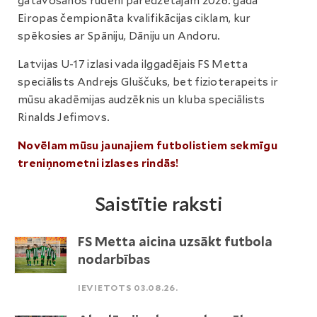
gatavošanos rudenī paredzētājam 2026. gada
Eiropas čempionāta kvalifikācijas ciklam, kur
spēkosies ar Spāniju, Dāniju un Andoru.
Latvijas U-17 izlasi vada ilggadējais FS Metta
speciālists Andrejs Gluščuks, bet fizioterapeits ir
mūsu akadēmijas audzēknis un kluba speciālists
Rinalds Jefimovs.
Novēlam mūsu jaunajiem futbolistiem sekmīgu
treniņnometni izlases rindās!
Saistītie raksti
FS Metta aicina uzsākt futbola
nodarbības
IEVIETOTS 03.08.26.