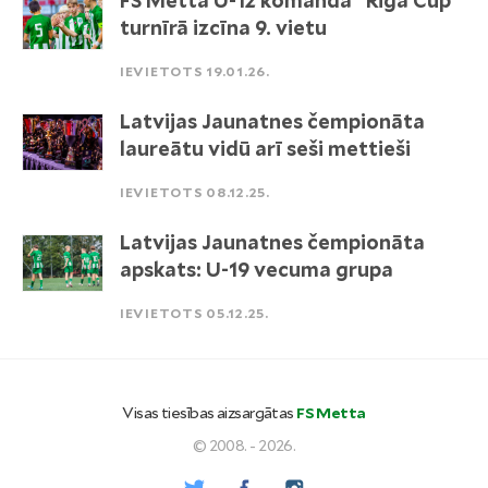
FS Metta U-12 komanda "Riga Cup"
turnīrā izcīna 9. vietu
IEVIETOTS 19.01.26.
Latvijas Jaunatnes čempionāta
laureātu vidū arī seši mettieši
IEVIETOTS 08.12.25.
Latvijas Jaunatnes čempionāta
apskats: U-19 vecuma grupa
IEVIETOTS 05.12.25.
Visas tiesības aizsargātas
FS Metta
© 2008. - 2026.