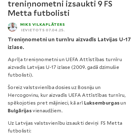
treniņnometni izsaukti 9 FS
Metta futbolisti
MIKS VILKAPLĀTERS
IEVIETOTS 07.04.25.
Treniņnometni un turnīru aizvadīs Latvijas U-17
izlase.
Aprīļa treniņnometni un UEFA Attīstības turnīru
aizvadīs Latvijas U-17 izlase (2009. gadā dzimušie
futbolisti).
Šoreiz valstsvienība dosies uz Bosniju un
Hercogovinu, kur aizvadīs UEFA Attīstības turnīru,
spēkojoties pret mājinieci, kā arī
Luksemburgas
un
Bulgārijas
vienaudžiem.
Uz Latvijas valstsvienību izsaukti deviņi FS Metta
futbolisti: