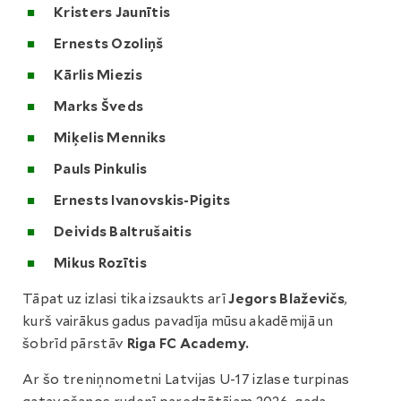
Kristers Jaunītis
Ernests Ozoliņš
Kārlis Miezis
Marks Šveds
Miķelis Menniks
Pauls Pinkulis
Ernests Ivanovskis-Pigits
Deivids Baltrušaitis
Mikus Rozītis
Tāpat uz izlasi tika izsaukts arī
Jegors Blaževičs
,
kurš vairākus gadus pavadīja mūsu akadēmijā un
šobrīd pārstāv
Riga FC Academy.
Ar šo treniņnometni Latvijas U-17 izlase turpinas