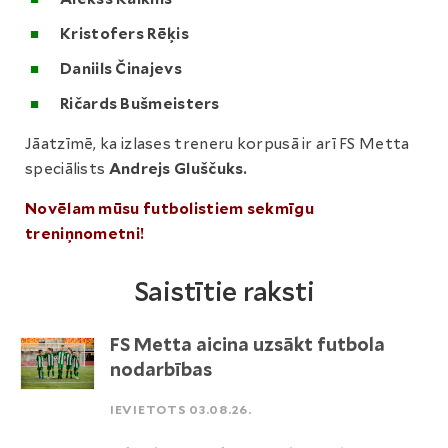
Kristofers Rēķis
Daniils Činajevs
Ričards Bušmeisters
Jāatzīmē, ka izlases treneru korpusā ir arī FS Metta
speciālists
Andrejs Gluščuks.
Novēlam mūsu futbolistiem sekmīgu
treniņnometni!
Saistītie raksti
FS Metta aicina uzsākt futbola
nodarbības
IEVIETOTS 03.08.26.