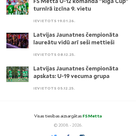
FS Metta U-12 komanda "Riga Cup"
turnīrā izcīna 9. vietu
IEVIETOTS 19.01.26.
Latvijas Jaunatnes čempionāta
laureātu vidū arī seši mettieši
IEVIETOTS 08.12.25.
Latvijas Jaunatnes čempionāta
apskats: U-19 vecuma grupa
IEVIETOTS 05.12.25.
Visas tiesības aizsargātas
FS Metta
© 2008. - 2026.