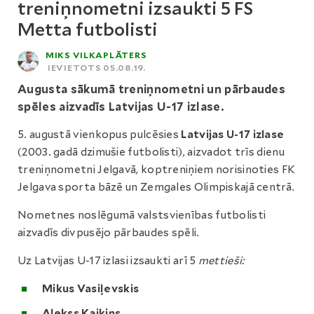
treniņnometni izsaukti 5 FS
Metta futbolisti
MIKS VILKAPLĀTERS
IEVIETOTS 05.08.19.
Augusta sākumā treniņnometni un pārbaudes
spēles aizvadīs Latvijas U-17 izlase.
5. augustā vienkopus pulcēsies
Latvijas U-17 izlase
(2003. gadā dzimušie futbolisti), aizvadot trīs dienu
treniņnometni Jelgavā, koptreniņiem norisinoties FK
Jelgava sporta bāzē un Zemgales Olimpiskajā centrā.
Nometnes noslēgumā valstsvienības futbolisti
aizvadīs divpusējo pārbaudes spēli.
Uz Latvijas U-17 izlasi izsaukti arī 5
mettieši:
Mikus Vasiļevskis
Alekss Kaikins