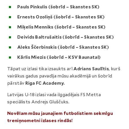
Pauls Pinkulis (
šobrīd –
Skanstes SK)
Ernests Ozoliņš (šobrīd – Skanstes SK)
Miķelis Menniks (šobrīd – Skanstes SK)
Deivids Baltrušaitis (šobrīd – Skanstes SK)
Aleks Ščerbinskis (
šobrīd –
Skanstes SK)
Kārlis Miezis (šobrīd – KSV Baunatal)
Tāpat uz izlasi tika izsaukts arī
Adrians Saulītis
, kurš
vairākus gadus pavadīja mūsu akadēmijā un šobrīd
pārstāv
Riga FC Academy.
Latvijas U-18 izlasi vada ilggadējais FS Metta
speciālists Andrejs Gluščuks.
Novēlam mūsu jaunajiem futbolistiem sekmīgu
treniņnometni izlases rindās!