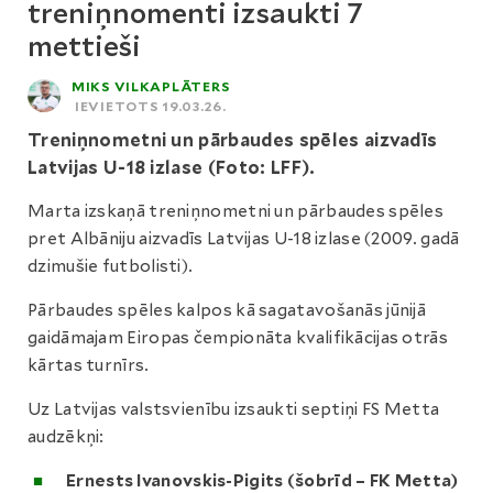
treniņnomenti izsaukti 7
mettieši
MIKS VILKAPLĀTERS
IEVIETOTS 19.03.26.
Treniņnometni un pārbaudes spēles aizvadīs
Latvijas U-18 izlase (Foto: LFF).
Marta izskaņā treniņnometni un pārbaudes spēles
pret Albāniju aizvadīs Latvijas U-18 izlase (2009. gadā
dzimušie futbolisti).
Pārbaudes spēles kalpos kā sagatavošanās jūnijā
gaidāmajam Eiropas čempionāta kvalifikācijas otrās
kārtas turnīrs.
Uz Latvijas valstsvienību izsaukti septiņi FS Metta
audzēkņi:
Ernests Ivanovskis-Pigits
(šobrīd – FK Metta)