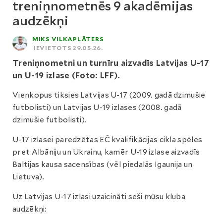
treniņnometnēs 9 akadēmijas
audzēkņi
MIKS VILKAPLĀTERS
IEVIETOTS 29.05.26.
Treniņnometni un turnīru aizvadīs Latvijas U-17
un U-19 izlase (Foto: LFF).
Vienkopus tiksies Latvijas U-17 (2009. gadā dzimušie
futbolisti) un Latvijas U-19 izlases (2008. gadā
dzimušie futbolisti).
U-17 izlasei paredzētas EČ kvalifikācijas cikla spēles
pret Albāniju un Ukrainu, kamēr U-19 izlase aizvadīs
Baltijas kausa sacensības (vēl piedalās Igaunija un
Lietuva).
Uz Latvijas U-17 izlasi uzaicināti seši mūsu kluba
audzēkņi: