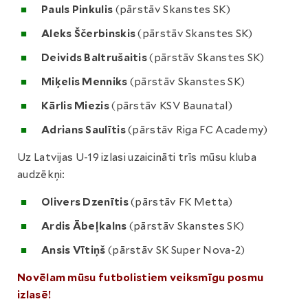
Pauls Pinkulis
(pārstāv Skanstes SK)
Aleks Ščerbinskis
(pārstāv Skanstes SK)
Deivids Baltrušaitis
(pārstāv Skanstes SK)
Miķelis Menniks
(pārstāv Skanstes SK)
Kārlis Miezis
(pārstāv KSV Baunatal)
Adrians Saulītis
(pārstāv Riga FC Academy)
Uz Latvijas U-19 izlasi uzaicināti trīs mūsu kluba
audzēkņi:
Olivers Dzenītis
(pārstāv FK Metta)
Ardis Ābeļkalns
(pārstāv Skanstes SK)
Ansis Vītiņš
(pārstāv SK Super Nova-2)
Novēlam mūsu futbolistiem veiksmīgu posmu
izlasē!