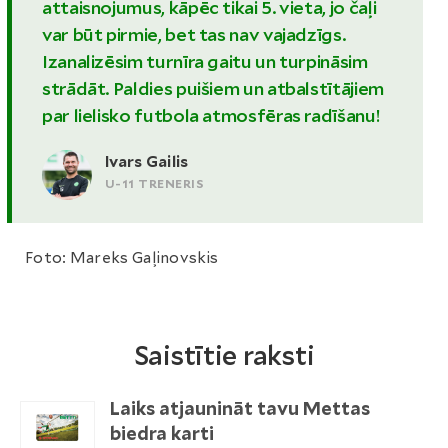
attaisnojumus, kāpēc tikai 5. vieta, jo čaļi
var būt pirmie, bet tas nav vajadzīgs.
Izanalizēsim turnīra gaitu un turpināsim
strādāt. Paldies puišiem un atbalstītājiem
par lielisko futbola atmosfēras radīšanu!
Ivars Gailis
U-11 TRENERIS
Foto: Mareks Gaļinovskis
Saistītie raksti
Laiks atjaunināt tavu Mettas
biedra karti