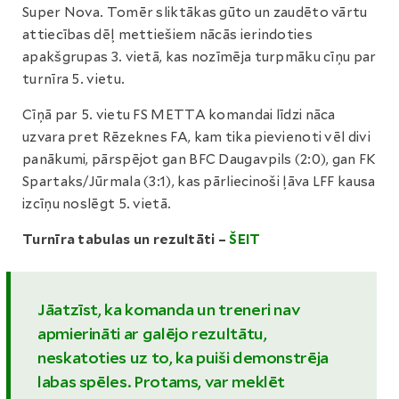
Super Nova. Tomēr sliktākas gūto un zaudēto vārtu
attiecības dēļ mettiešiem nācās ierindoties
apakšgrupas 3. vietā, kas nozīmēja turpmāku cīņu par
turnīra 5. vietu.
Cīņā par 5. vietu FS METTA komandai līdzi nāca
uzvara pret Rēzeknes FA, kam tika pievienoti vēl divi
panākumi, pārspējot gan BFC Daugavpils (2:0), gan FK
Spartaks/Jūrmala (3:1), kas pārliecinoši ļāva LFF kausa
izcīņu noslēgt 5. vietā.
Turnīra tabulas un rezultāti –
ŠEIT
Jāatzīst, ka komanda un treneri nav
apmierināti ar galējo rezultātu,
neskatoties uz to, ka puiši demonstrēja
labas spēles. Protams, var meklēt