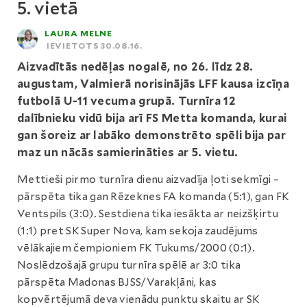
5. vietā
LAURA MELNE
IEVIETOTS 30.08.16.
Aizvadītās nedēļas nogalē, no 26. līdz 28.
augustam, Valmierā norisinājās LFF kausa izcīņa
futbolā U-11 vecuma grupā. Turnīra 12
dalībnieku vidū bija arī FS Metta komanda, kurai
gan šoreiz ar labāko demonstrēto spēli bija par
maz un nācās samierināties ar 5. vietu.
Mettieši pirmo turnīra dienu aizvadīja ļoti sekmīgi –
pārspēta tika gan Rēzeknes FA komanda (5:1), gan FK
Ventspils (3:0). Sestdiena tika iesākta ar neizšķirtu
(1:1) pret SK Super Nova, kam sekoja zaudējums
vēlākajiem čempioniem FK Tukums/2000 (0:1).
Noslēdzošajā grupu turnīra spēlē ar 3:0 tika
pārspēta Madonas BJSS/Varakļāni, kas
kopvērtējumā deva vienādu punktu skaitu ar SK