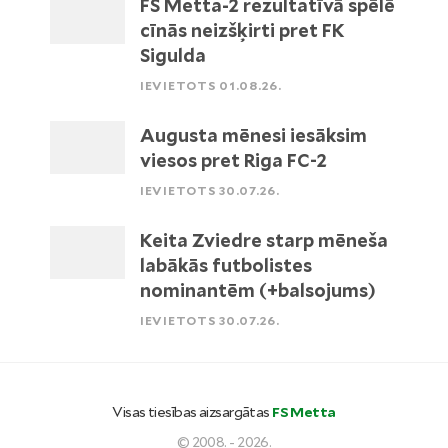
FS Metta-2 rezultatīvā spēlē
cīnās neizšķirti pret FK
Sigulda
IEVIETOTS 01.08.26.
Augusta mēnesi iesāksim
viesos pret Riga FC-2
IEVIETOTS 30.07.26.
Keita Zviedre starp mēneša
labākās futbolistes
nominantēm (+balsojums)
IEVIETOTS 30.07.26.
Visas tiesības aizsargātas
FS Metta
© 2008. - 2026.