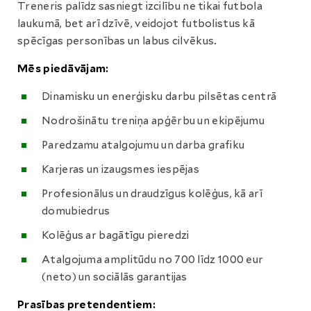
Treneris palīdz sasniegt izcilību ne tikai futbola
laukumā, bet arī dzīvē, veidojot futbolistus kā
spēcīgas personības un labus cilvēkus.
Mēs piedāvājam:
Dinamisku un enerģisku darbu pilsētas centrā
Nodrošinātu treniņa apģērbu un ekipējumu
Paredzamu atalgojumu un darba grafiku
Karjeras un izaugsmes iespējas
Profesionālus un draudzīgus kolēģus, kā arī
domubiedrus
Kolēģus ar bagātīgu pieredzi
Atalgojuma amplitūdu no 700 līdz 1000 eur
(neto) un sociālās garantijas
Prasības pretendentiem: