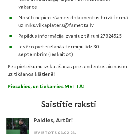
vakance
Nosūti nepieciešamos dokumentus brīvā formā
uz miks.vilkaplaters@fsmetta.lv
Papildus informācijai zvani uz tālruni 27824525
Ievēro pieteikšanās termiņu līdz 30.
septembrim (ieskaitot)
Pēc pieteikumu izskatīšanas pretendentus aicināsim
uz tikšanos klātienē!
Piesakies, un tiekamies METTĀ!
Saistītie raksti
Paldies, Artūr!
IEVIETOTS 03.02.23.