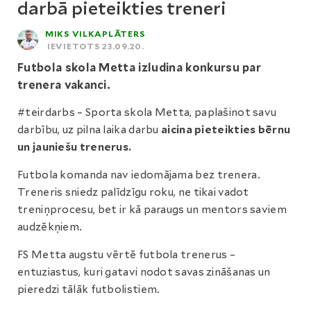
darbā pieteikties treneri
MIKS VILKAPLĀTERS
IEVIETOTS 23.09.20.
Futbola skola Metta izludina konkursu par
trenera vakanci.
#teirdarbs – Sporta skola Metta, paplašinot savu
darbību, uz pilna laika darbu
aicina pieteikties bērnu
un jauniešu trenerus.
Futbola komanda nav iedomājama bez trenera.
Treneris sniedz palīdzīgu roku, ne tikai vadot
treniņprocesu, bet ir kā paraugs un mentors saviem
audzēkņiem.
FS Metta augstu vērtē futbola trenerus –
entuziastus, kuri gatavi nodot savas zināšanas un
pieredzi tālāk futbolistiem.