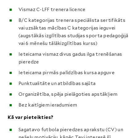
Vismaz C-LFF trenera licence
B/C kategorijas trenera speciālista sertifikāts
vai uzsāktas mācības C kategorijas ieguvei
(augstākās izglītības studijas sporta pedagoģijā
vai 6 mēnešu tālākizglītības kurss)
Ieteicama vismaz divus gadus ilga trenēšanas
pieredze
Ieteicama pirmās palīdzības kursa apguve
Punktualitāte un atbildības sajūta
Organizētība, spēja pielāgoties apstākļiem
Bez kaitīgiem ieradumiem
Kā var pieteikties?
Sagatavo futbola pieredzes aprakstu (CV) un
nelielu motivāciju, kāpēc Tevi interesē šī