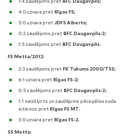
1:4 zaudējums pret
BFC Daugavpils;
4:0 uzvara pret
Rīgas FS;
5:0 uzvara pret
JDFS Alberts;
0:2 zaudējums pret
BFC Daugavpils-2;
1:5 zaudējums pret
BFC Daugavpils.
FS Metta/2012:
2:3 zaudējums pret
FK Tukums 2000/TSS;
6:1 uzvara pret
Rīgas FS-2;
0:5 zaudējums pret
BFC Daugavpils-2;
1:1 neizšķirts un zaudējums pēcspēles soda
sitienos pret
Rīgas FS MT.
3:0 uzvara pret
Rīgas FS-2.
SS Metta: