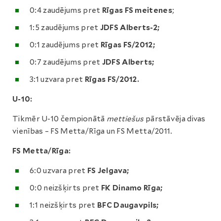
0:4 zaudējums pret
Rīgas FS meitenes
;
1:5 zaudējums pret
JDFS Alberts-2;
0:1 zaudējums pret
Rīgas FS/2012;
0:7 zaudējums pret
JDFS Alberts;
3:1 uzvara pret
Rīgas FS/2012.
U-10:
Tikmēr U-10 čempionātā
mettiešus
pārstāvēja divas
vienības – FS Metta/Rīga un FS Metta/2011.
FS Metta/Rīga:
6:0 uzvara pret
FS Jelgava;
0:0 neizšķirts pret
FK Dinamo Rīga;
1:1 neizšķirts pret
BFC Daugavpils;