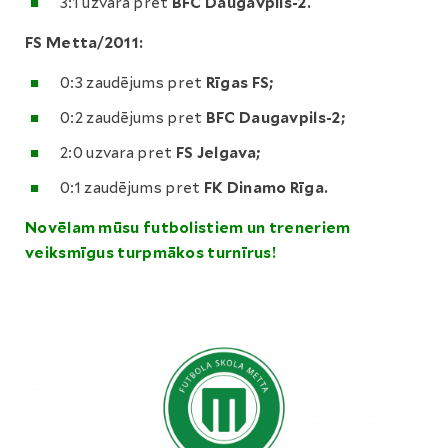
3:1 uzvara pret
BFC Daugavpils-2.
FS Metta/2011:
0:3 zaudējums pret
Rīgas FS;
0:2 zaudējums pret
BFC Daugavpils-2;
2:0 uzvara pret
FS Jelgava;
0:1 zaudējums pret
FK Dinamo Rīga.
Novēlam mūsu futbolistiem un treneriem
veiksmīgus turpmākos turnīrus!