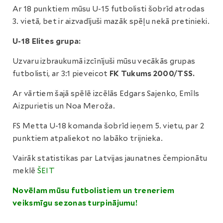
Ar 18 punktiem mūsu U-15 futbolisti šobrīd atrodas
3. vietā, bet ir aizvadījuši mazāk spēļu nekā pretinieki.
U-18 Elites grupa:
Uzvaru izbraukumā izcīnījuši mūsu vecākās grupas
futbolisti, ar 3:1 pieveicot
FK Tukums 2000/TSS.
Ar vārtiem šajā spēlē izcēlās Edgars Sajenko, Emīls
Aizpurietis un Noa Meroža.
FS Metta U-18 komanda šobrīd ieņem 5. vietu, par 2
punktiem atpaliekot no labāko trijnieka.
Vairāk statistikas par Latvijas jaunatnes čempionātu
meklē
ŠEIT
Novēlam mūsu futbolistiem un treneriem
veiksmīgu sezonas turpinājumu!