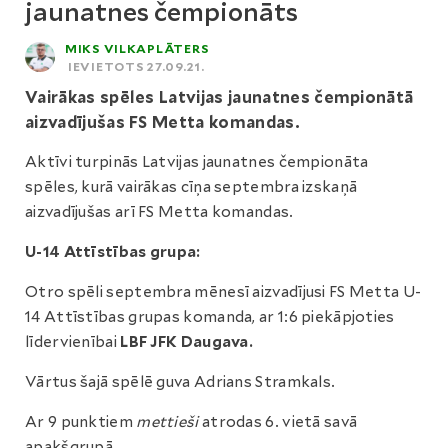
jaunatnes čempionāts
MIKS VILKAPLĀTERS
IEVIETOTS 27.09.21.
Vairākas spēles Latvijas jaunatnes čempionātā
aizvadījušas FS Metta komandas.
Aktīvi turpinās Latvijas jaunatnes čempionāta
spēles, kurā vairākas cīņa septembra izskaņā
aizvadījušas arī FS Metta komandas.
U-14 Attīstības grupa:
Otro spēli septembra mēnesī aizvadījusi FS Metta U-
14 Attīstības grupas komanda, ar 1:6 piekāpjoties
līdervienībai
LBF JFK Daugava.
Vārtus šajā spēlē guva Adrians Stramkals.
Ar 9 punktiem
mettieši
atrodas 6. vietā savā
apakšgrupā.