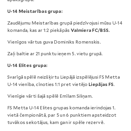
U-14 Meistarības grupa:
Zaudējumu Meistarības grupā piedzīvojusi mūsu U-14
komanda, kas ar 1:2 piekāpās
Valmiera FC/BSS.
Vienīgos vārtus guva Dominiks Romenskis.
Zaļi baltie ar 21 punktu ieņem 5. vietu grupā.
U-14 Elites grupa:
Svarīgā spēlē neizšķirtu Liepājā izspēlējusi FS Metta
U-14 vienība, cīnoties 1:1 pret vietējo
Liepājas FS
.
Vienīgie vārti šajā spēlē Emīlam Siliņam.
FS Metta U-14 Elites grupas komanda ierindojas 1.
vietā čempionātā, par 5 un 6 punktiem apsteidzot
tuvākos sekotājus, kam gan ir spēle rezervē.