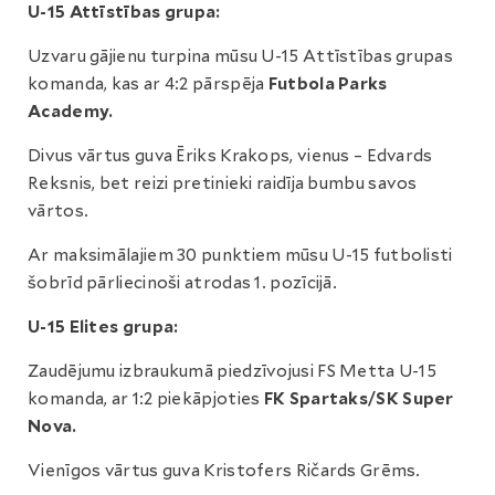
U-15 Attīstības grupa:
Uzvaru gājienu turpina mūsu U-15 Attīstības grupas
komanda, kas ar 4:2 pārspēja
Futbola Parks
Academy.
Divus vārtus guva Ēriks Krakops, vienus – Edvards
Reksnis, bet reizi pretinieki raidīja bumbu savos
vārtos.
Ar maksimālajiem 30 punktiem mūsu U-15 futbolisti
šobrīd pārliecinoši atrodas 1. pozīcijā.
U-15 Elites grupa:
Zaudējumu izbraukumā piedzīvojusi FS Metta U-15
komanda, ar 1:2 piekāpjoties
FK Spartaks/SK Super
Nova.
Vienīgos vārtus guva Kristofers Ričards Grēms.