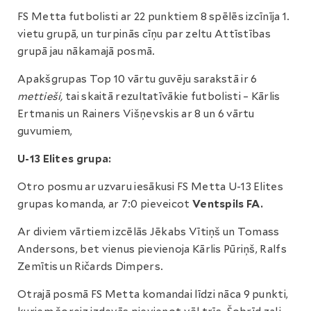
FS Metta futbolisti ar 22 punktiem 8 spēlēs izcīnīja 1.
vietu grupā, un turpinās cīņu par zeltu Attīstības
grupā jau nākamajā posmā.
Apakšgrupas Top 10 vārtu guvēju sarakstā ir 6
mettieši,
tai skaitā rezultatīvākie futbolisti – Kārlis
Ertmanis un Rainers Višņevskis ar 8 un 6 vārtu
guvumiem,
U-13 Elites grupa:
Otro posmu ar uzvaru iesākusi FS Metta U-13 Elites
grupas komanda, ar 7:0 pieveicot
Ventspils FA.
Ar diviem vārtiem izcēlās Jēkabs Vītiņš un Tomass
Andersons, bet vienus pievienoja Kārlis Pūriņš, Ralfs
Zemītis un Ričards Dimpers.
Otrajā posmā FS Metta komandai līdzi nāca 9 punkti,