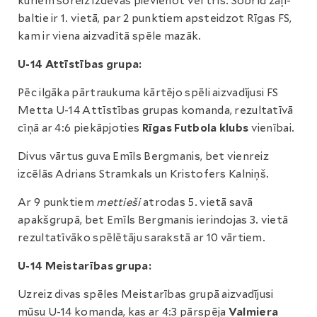
kuriem šoreiz izdevās pievienot vēl trīs. Šobrīd zaļi-
baltie ir 1. vietā, par 2 punktiem apsteidzot Rīgas FS,
kam ir viena aizvadītā spēle mazāk.
U-14 Attīstības grupa:
Pēc ilgāka pārtraukuma kārtējo spēli aizvadījusi FS
Metta U-14 Attīstības grupas komanda, rezultatīvā
cīņā ar 4:6 piekāpjoties
Rīgas Futbola klubs
vienībai.
Divus vārtus guva Emīls Bergmanis, bet vienreiz
izcēlās Adrians Stramkals un Kristofers Kalniņš.
Ar 9 punktiem
mettieši
atrodas 5. vietā savā
apakšgrupā, bet Emīls Bergmanis ierindojas 3. vietā
rezultatīvāko spēlētāju sarakstā ar 10 vārtiem.
U-14 Meistarības grupa:
Uzreiz divas spēles Meistarības grupā aizvadījusi
mūsu U-14 komanda, kas ar 4:3 pārspēja
Valmiera