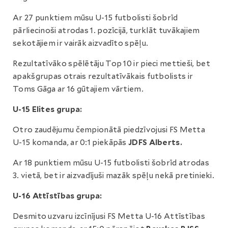
Ar 27 punktiem mūsu U-15 futbolisti šobrīd
pārliecinoši atrodas 1. pozīcijā, turklāt tuvākajiem
sekotājiem ir vairāk aizvadīto spēļu.
Rezultatīvāko spēlētāju Top 10 ir pieci mettieši, bet
apakšgrupas otrais rezultatīvākais futbolists ir
Toms Gāga ar 16 gūtajiem vārtiem.
U-15 Elites grupa:
Otro zaudējumu čempionātā piedzīvojusi FS Metta
U-15 komanda, ar 0:1 piekāpās
JDFS Alberts.
Ar 18 punktiem mūsu U-15 futbolisti šobrīd atrodas
3. vietā, bet ir aizvadījuši mazāk spēļu nekā pretinieki.
U-16 Attīstības grupa:
Desmito uzvaru izcīnījusi FS Metta U-16 Attīstības