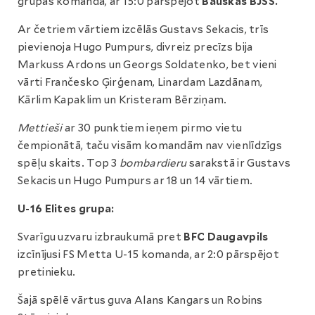
grupas komanda, ar 15:0 pārspējot
Bauskas BJSS.
Ar četriem vārtiem izcēlās Gustavs Sekacis, trīs
pievienoja Hugo Pumpurs, divreiz precīzs bija
Markuss Ardons un Georgs Soldatenko, bet vieni
vārti Frančesko Ģirģenam, Linardam Lazdānam,
Kārlim Kapaklim un Kristeram Bērziņam.
Mettieši
ar 30 punktiem ieņem pirmo vietu
čempionātā, taču visām komandām nav vienlīdzīgs
spēļu skaits. Top 3
bombardieru
sarakstā ir Gustavs
Sekacis un Hugo Pumpurs ar 18 un 14 vārtiem.
U-16 Elites grupa:
Svarīgu uzvaru izbraukumā pret
BFC Daugavpils
izcīnījusi FS Metta U-15 komanda, ar 2:0 pārspējot
pretinieku.
Šajā spēlē vārtus guva Alans Kangars un Robins