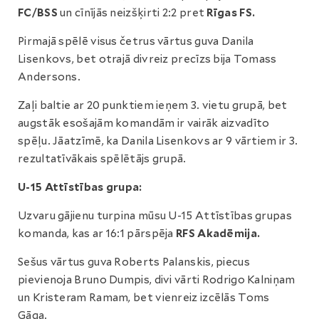
FC/BSS
un cīnījās neizšķirti 2:2 pret
Rīgas FS.
Pirmajā spēlē visus četrus vārtus guva Danila
Lisenkovs, bet otrajā divreiz precīzs bija Tomass
Andersons.
Zaļi baltie ar 20 punktiem ieņem 3. vietu grupā, bet
augstāk esošajām komandām ir vairāk aizvadīto
spēļu. Jāatzīmē, ka Danila Lisenkovs ar 9 vārtiem ir 3.
rezultatīvākais spēlētājs grupā.
U-15 Attīstības grupa:
Uzvaru gājienu turpina mūsu U-15 Attīstības grupas
komanda, kas ar 16:1 pārspēja
RFS Akadēmija.
Sešus vārtus guva Roberts Palanskis, piecus
pievienoja Bruno Dumpis, divi vārti Rodrigo Kalniņam
un Kristeram Ramam, bet vienreiz izcēlās Toms
Gāga.