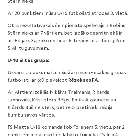
Stērninieks.
Ar 20 punktiem mūsu U-16 futbolisti atrodas 3. vietā.
Otrs rezultatīvākais čempionāta spēlētājs ir Robins
Stērninieks ar 7 vārtiem, bet labāko desmitniekā ir
arī Edgars Sajenko un Linards Liepiņš ar attiecīgi 6 un
5 vārtu guvumiem.
U-18 Elites grupa:
Uzvaru izbraukumā izcīnījuši arī mūsu vecākās grupas
futbolisti, ar 6:0 pieveicot
Rēzeknes FA.
Ar vārtiem izcēlās Niklāvs Treimanis, Rihards
Juhnovičs, Kristofers Rēķis, Emīls Aizpurietis un
Ričards Bušmeisters, bet reizi pretinieki raidīja
bumbu savos vārtos.
FS Metta U-18 komanda šobrīd ieņem 5. vietu, par 2
punktiem atpaliekot no labāko trijnieka. Dalīta 4.