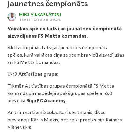
jaunatnes čempionāts
MIKS VILKAPLĀTERS
IEVIETOTS 20.09.21.
Vairākas spēles Latvijas jaunatnes čempionātā
aizvadījušas FS Metta komandas.
Aktīvi turpinās Latvijas jaunatnes čempionāta
spēles, kurā vairākas cīņa septembra vidū aizvadījušas
arī FS Metta komandas.
U-13 Attīstības grupa:
Tikmēr Attīstības grupas čempionātā FS Metta
komanda pirmspēdējā apakšgrupas spēlē ar 6:0
pieveica
Riga FC Academy.
Ar trim vārtiem izcēlās Kārlis Ertmanis, divus
pievienoja Kārlis Miezis, bet reizi precīzs bija Rainers
Višņevskis.