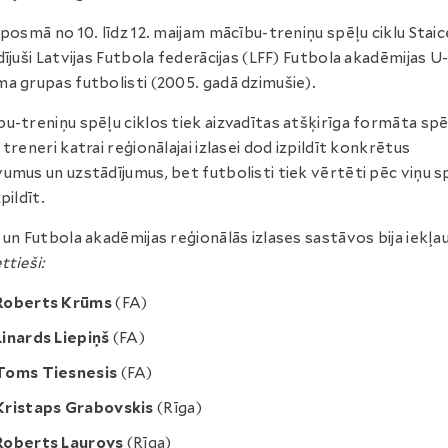
 posmā no 10. līdz 12. maijam mācību-treniņu spēļu ciklu Staic
dījuši Latvijas Futbola federācijas (LFF) Futbola akadēmijas U
a grupas futbolisti (2005. gadā dzimušie).
u-treniņu spēļu ciklos tiek aizvadītas atšķirīga formāta spē
 treneri katrai reģionālajai izlasei dod izpildīt konkrētus
umus un uzstādījumus, bet futbolisti tiek vērtēti pēc viņu 
pildīt.
 un Futbola akadēmijas reģionālās izlases sastāvos bija iekļau
ttieši:
Roberts Krūms
(FA)
Linards Liepiņš
(FA)
Toms Tiesnesis
(FA)
Kristaps Grabovskis
(Rīga)
Roberts Laurovs
(Rīga)