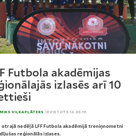
F Futbola akadēmijas
ģionālajās izlasēs arī 10
ttieši
MIKS VILKAPLĀTERS
IEVIETOTS 14.05.19.
 otrajā nedēļā LFF Futbola akadēmijā treniņnometni
dījušas reģionālās izlases.