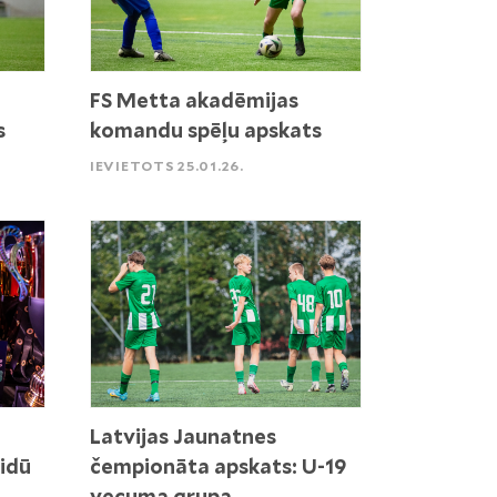
FS Metta akadēmijas
s
komandu spēļu apskats
IEVIETOTS 25.01.26.
Latvijas Jaunatnes
idū
čempionāta apskats: U-19
vecuma grupa