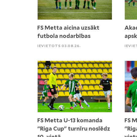
FS Metta aicina uzsākt
Akad
futbola nodarbības
apsk
IEVIETOTS 03.08.26.
IEVIE
FS Metta U-13 komanda
FS M
"Riga Cup" turnīru noslēdz
"Rig
10. vietā
viet