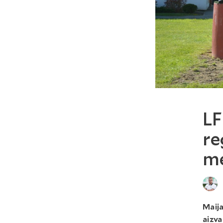
LF
re
me
Maija
aizva