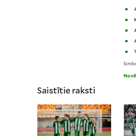
Simbo
Novē
Saistītie raksti