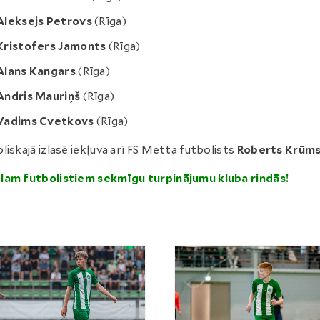
Aleksejs Petrovs
(Rīga)
Kristofers Jamonts
(Rīga)
Alans Kangars
(Rīga)
Andris Mauriņš
(Rīga)
Vadims Cvetkovs
(Rīga)
liskajā izlasē iekļuva arī FS Metta futbolists
Roberts Krūms
lam futbolistiem sekmīgu turpinājumu kluba rindās!