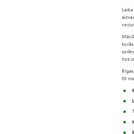
Laika
aizva
vecum
Mācīb
kurās
uzdev
tos iz
Rīgas
10
me