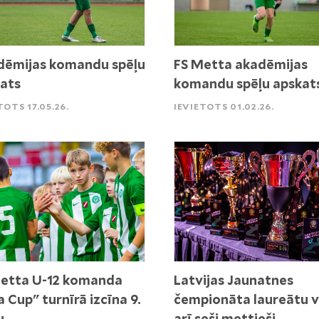
ēmijas komandu spēļu
FS Metta akadēmijas
ats
komandu spēļu apskat
TOTS 17.05.26.
IEVIETOTS 01.02.26.
etta U-12 komanda
Latvijas Jaunatnes
a Cup" turnīrā izcīna 9.
čempionāta laureātu v
u
arī seši mettieši