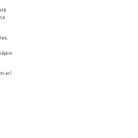
elē
-14
les,
spējām
ti arī