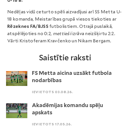
U-18 B:
Nedēļas vidū ceturto spēli aizvadījusi arī SS Metta U-
18 komanda, Meistarības grupā viesos tiekoties ar
Rēzeknes FA/BJSS
futbolistiem. Otrajā puslaikā,
atspēlējoties no 0:2,
mettieši
izrāva neizšķirtu 2:2.
Vārti Kristoferam Kravčenko un Nikam Bergam.
Saistītie raksti
FS Metta aicina uzsākt futbola
nodarbības
IEVIETOTS 03.08.26.
Akadēmijas komandu spēļu
apskats
IEVIETOTS 17.05.26.