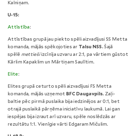
Kalniņam.
U-15:
Attīstība
:
Attīstības grupā jau piekto spēli aizvadījusi SS Metta
komanda, mājās spēkojoties ar
Talsu NSS.
Šajā
spēlē
mettieši
izcīnīja uzvaru ar 2:1, pa vārtiem gūstot
Kārlim Kapaklim un Mārtiņam Saulītim.
Elite
:
Elites grupā ceturto spēli aizvadījusi FS Metta
komanda, mājās uzņemot
BFC Daugavpils
.
Zaļi-
baltie pēc pirmā puslaika bija iedzinējos ar 0:1, bet
otrajā puslaikā pārņēma iniciatīvu laukumā. Lai gan
iespējas bija izraut arī uzvaru, spēle noslēdzās ar
rezultātu 1:1. Vienīgie vārti Edgaram Mičulim.