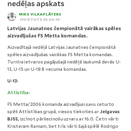
nedēļas apskats
MIKS VILKAPLĀTERS
IEVIETOTS 30.04.19.
Latvijas Jaunatnes čempionātā vairākas spēles
aizvadījušas FS Metta komandas.
Aizvadītajā nedēļā Latvijas Jaunatnes čempionātā
spēles aizvadījušas vairākas FS Metta komandas.
Turnīra ietvaros pagājušajā nedēļā laukumā devās U-
13, U-15 un U-18 B vecuma komandas.
U-13:
Attīstība:
FS Metta/2006 komanda aizvadījusi savu ceturto
spēli Attīstības grupā, viesos tiekoties ar
Jelgavas
BJSS,
izcīnot pārliecinošu uzvaru ar 16:0. Četri vārti
Kristeram Ramam, bet trīs vārti šajā spēlē Rodrigo