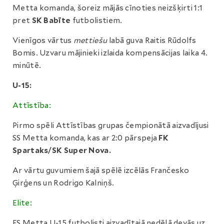
Metta komanda, šoreiz mājās cīnoties neizšķirti 1:1
pret
SK Babīte
futbolistiem.
Vienīgos vārtus
mettiešu
labā guva Raitis Rūdolfs
Bomis. Uzvaru mājinieki izlaida kompensācijas laika 4.
minūtē.
U-15:
Attīstība:
Pirmo spēli Attīstības grupas čempionātā aizvadījusi
SS Metta komanda, kas ar 2:0 pārspeja
FK
Spartaks/SK Super Nova.
Ar vārtu guvumiem šajā spēlē izcēlās Frančesko
Ģirģens un Rodrigo Kalniņš.
Elite:
FS Metta U-15 futbolisti aizvadītajā nedēļā devās uz