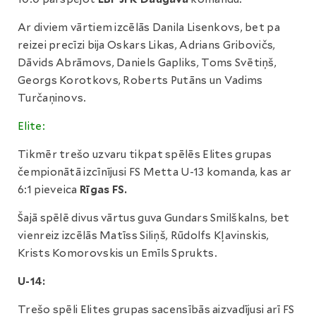
Ar diviem vārtiem izcēlās Danila Lisenkovs, bet pa
reizei precīzi bija Oskars Likas, Adrians Gribovičs,
Dāvids Abrāmovs, Daniels Gapliks, Toms Svētiņš,
Georgs Korotkovs, Roberts Putāns un Vadims
Turčaņinovs.
Elite:
Tikmēr trešo uzvaru tikpat spēlēs Elites grupas
čempionātā izcīnījusi FS Metta U-13 komanda, kas ar
6:1 pieveica
Rīgas FS.
Šajā spēlē divus vārtus guva Gundars Smilškalns, bet
vienreiz izcēlās Matīss Siliņš, Rūdolfs Kļavinskis,
Krists Komorovskis un Emīls Sprukts.
U-14:
Trešo spēli Elites grupas sacensībās aizvadījusi arī FS