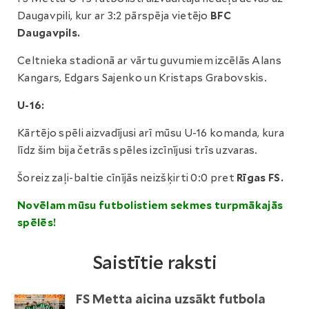
Daugavpili, kur ar 3:2 pārspēja vietējo
BFC
Daugavpils.
Celtnieka stadionā ar vārtu guvumiem izcēlās Alans
Kangars, Edgars Sajenko un Kristaps Grabovskis.
U-16:
Kārtējo spēli aizvadījusi arī mūsu U-16 komanda, kura
līdz šim bija četrās spēles izcīnījusi trīs uzvaras.
Šoreiz zaļi-baltie cīnījās neizšķirti 0:0 pret
Rīgas FS.
Novēlam mūsu futbolistiem sekmes turpmākajās
spēlēs!
Saistītie raksti
FS Metta aicina uzsākt futbola