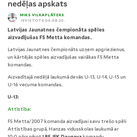
nedēļas apskats
MIKS VILKAPLĀTERS
IEVIETOTS 04.08.20.
Latvijas Jaunatnes čempionāta spēles
aizvadījušas FS Metta komandas.
Latvijas Jaunatnes čempionāts uzņem apgriezienus,
un kārtējās spēles aizvadījušas vairākas FS Metta
komandas.
Aizvadītajā nedēļā laukumā devās U-13, U-14, U-15 un
U-16 vecuma komandas.
U-13:
Attīstība:
FS Metta/2007 komanda aizvadījusi savu trešo spēli
Attīstības grupā, Hanzas vidusskolas laukumā ar
10:0 pārspējot
LBF JFK Daugava
komandu.