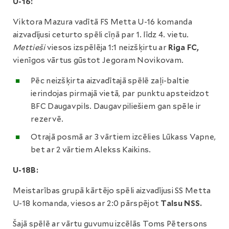
U-16:
Viktora Mazura vadītā FS Metta U-16 komanda
aizvadījusi ceturto spēli cīņā par 1. līdz 4. vietu.
Mettieši
viesos izspēlēja 1:1 neizšķirtu ar
Riga FC,
vienīgos vārtus gūstot Jegoram Novikovam.
Pēc neizšķirta aizvadītajā spēlē zaļi-baltie
ierindojas pirmajā vietā, par punktu apsteidzot
BFC Daugavpils. Daugavpiliešiem gan spēle ir
rezervē.
Otrajā posmā ar 3 vārtiem izcēlies Lūkass Vapne,
bet ar 2 vārtiem Alekss Kaikins.
U-18B:
Meistarības grupā kārtējo spēli aizvadījusi SS Metta
U-18 komanda, viesos ar 2:0 pārspējot
Talsu NSS.
Šajā spēlē ar vārtu guvumu izcēlās Toms Pētersons