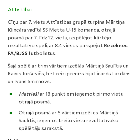
Attīstība:
Cīņu par 7. vietu Attīstības grupā turpina Mārtiņa
Klincāra vadītā SS Metta U-15 komanda, otrajā
posmā par 7. līdz 12. vietu, izspēlējot kārtējo
rezultatīvo spēli, ar 8:4 viesos pārspējot
Rēzeknes
FA/BJSS
futbolistus.
Šajā spēlē ar trim vārtiem izcēlās Mārtiņš Saulītis un
Raivis Jurševičs, bet reizi precīzs bija Linards Lazdāns
un Ivans Smirnovs.
Mettieši
ar 18 punktiem ieņemot pirmo vietu
otrajā posmā.
Otrajā posmā ar 5 vārtiem izcēlies Mārtiņš
Saulītis, ieņemot trešo vietu rezultatīvāko
spēlētāju sarakstā.