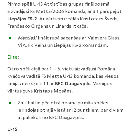
Pirmo spēli U-13 Attīstības grupas finālposmā
aizvadījusi FS Metta/2006 komanda, ar 3:1 pārspējot
Liepājas FS-2
. Ar vārtiem izcēlās Kristofers Šveds,
Frančesko Ģirģens un Linards Itkačs.
Mettieši
finālgrupā sacenšas ar Valmiera Glass
ViA, FK Veina un Liepājas FS-2 komandām.
Elite
:
Otro spēli cīņā par 1. – 6. vietu aizvadījusi Romāna
Kvačova vadītā FS Metta U-13 komanda, kas viesos
cīnījās neizšķirti 1:1 ar
BFC Daugavpils
. Vienīgos
vārtus guva Kristaps Mosāns.
Zaļi-baltie pēc otrā posma pirmās spēles
ierindojas otrajā vietā ar 12 puntkiem, par diviem
atpaliekot no BFC Daugavpils.
U-15: