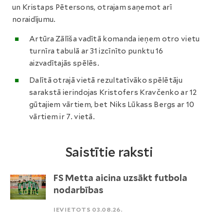
un Kristaps Pētersons, otrajam saņemot arī
noraidījumu.
Artūra Zālīša vadītā komanda ieņem otro vietu
turnīra tabulā ar 31 izcīnīto punktu 16
aizvadītajās spēlēs.
Dalītā otrajā vietā rezultatīvāko spēlētāju
sarakstā ierindojas Kristofers Kravčenko ar 12
gūtajiem vārtiem, bet Niks Lūkass Bergs ar 10
vārtiem ir 7. vietā.
Saistītie raksti
FS Metta aicina uzsākt futbola
nodarbības
IEVIETOTS 03.08.26.