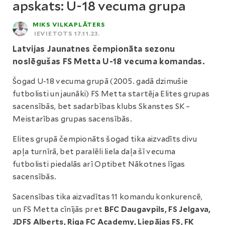
apskats: U-18 vecuma grupa
MIKS VILKAPLĀTERS
IEVIETOTS 17.11.23.
Latvijas Jaunatnes čempionāta sezonu
noslēgušas FS Metta U-18 vecuma komandas.
Šogad U-18 vecuma grupā (2005. gadā dzimušie
futbolisti un jaunāki) FS Metta startēja Elites grupas
sacensībās, bet sadarbības klubs Skanstes SK –
Meistarības grupas sacensībās.
Elites grupā čempionāts šogad tika aizvadīts divu
apļa turnīrā, bet paralēli liela daļa šī vecuma
futbolisti piedalās arī Optibet Nākotnes līgas
sacensībās.
Sacensības tika aizvadītas 11 komandu konkurencē,
un FS Metta cīnījās pret
BFC Daugavpils, FS Jelgava,
JDFS Alberts, Riga FC Academy, Liepājas FS, FK