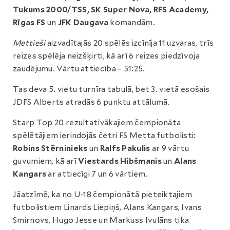
Tukums 2000/TSS, SK Super Nova, RFS Academy,
Rīgas FS
un
JFK Daugava
komandām.
Mettieši
aizvadītajās 20 spēlēs izcīnīja 11 uzvaras, trīs
reizes spēlēja neizšķirti, kā arī 6 reizes piedzīvoja
zaudējumu. Vārtu attiecība – 51:25.
Tas deva 5. vietu turnīra tabulā, bet 3. vietā esošais
JDFS Alberts atradās 6 punktu attālumā.
Starp Top 20 rezultatīvākajiem čempionāta
spēlētājiem ierindojās četri FS Metta futbolisti:
Robins Stērninieks
un
Ralfs Pakulis
ar 9 vārtu
guvumiem, kā arī
Viestards Hibšmanis
un
Alans
Kangars
ar attiecīgi 7 un 6 vārtiem.
Jāatzīmē, ka no U-18 čempionātā pieteiktajiem
futbolistiem Linards Liepiņš, Alans Kangars, Ivans
Smirnovs, Hugo Jesse un Markuss Ivulāns tika