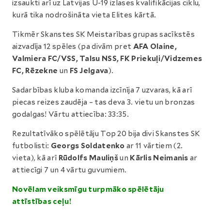
izsaukti arī uz Latvijas U-19 izlases kvalifikācijas ciklu,
kurā tika nodrošināta vieta Elites kārtā.
Tikmēr Skanstes SK Meistarības grupas sacīkstēs
aizvadīja 12 spēles (pa divām pret
AFA Olaine,
Valmiera FC/VSS, Talsu NSS, FK Priekuļi/Vidzemes
FC, Rēzekne
un
FS Jelgava
).
Sadarbības kluba komanda izcīnīja 7 uzvaras, kā arī
piecas reizes zaudēja – tas deva 3. vietu un bronzas
godalgas! Vārtu attiecība: 33:35.
Rezultatīvāko spēlētāju Top 20 bija divi Skanstes SK
futbolisti:
Georgs Soldatenko
ar 11 vārtiem (2.
vieta), kā arī
Rūdolfs Mauliņš
un
Kārlis Neimanis
ar
attiecīgi 7 un 4 vārtu guvumiem.
Novēlam veiksmīgu turpmāko spēlētāju
attīstības ceļu!