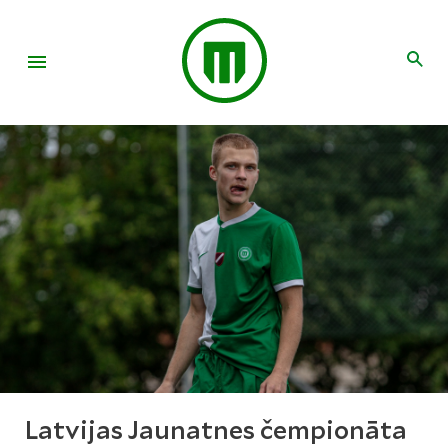
Latvijas Jaunatnes čempionāta