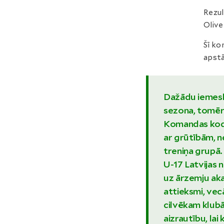
Rezul
Olive
Šī ko
apstā
Dažādu iemeslu
sezona, tomēr p
Komandas kodols
ar grūtībām, n
treniņa grupā.
U-17 Latvijas na
uz ārzemju aka
attieksmi, vec
cilvēkam klub
aizrautību, lai