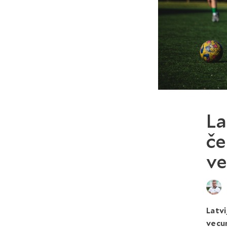
La
če
v
Latv
vecu