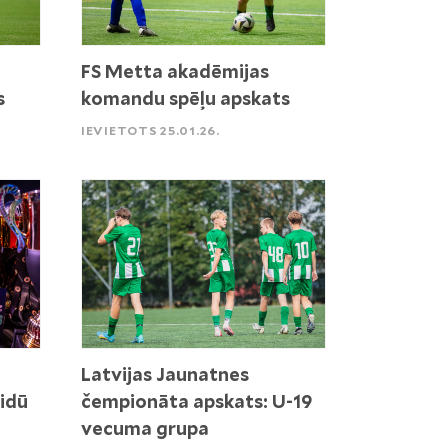
FS Metta akadēmijas
s
komandu spēļu apskats
IEVIETOTS 25.01.26.
Latvijas Jaunatnes
idū
čempionāta apskats: U-19
vecuma grupa