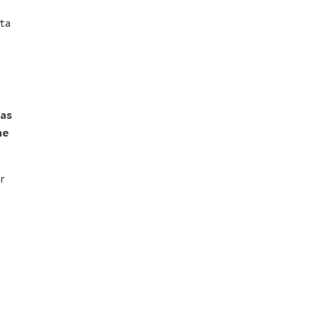
ta
jas
ne
ar