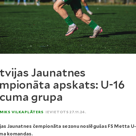
tvijas Jaunatnes
mpionāta apskats: U-16
ecuma grupa
MIKS VILKAPLĀTERS
IEVIETOTS 27.11.24.
ijas Jaunatnes čempionāta sezonu noslēgušas FS Metta U
ma komandas.