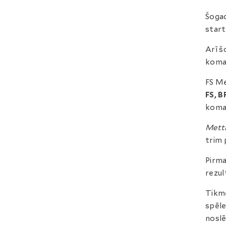
Šogad
start
Arī š
koma
FS Me
FS, 
koma
Metti
trim 
Pirma
rezul
Tikmē
spēle
noslē