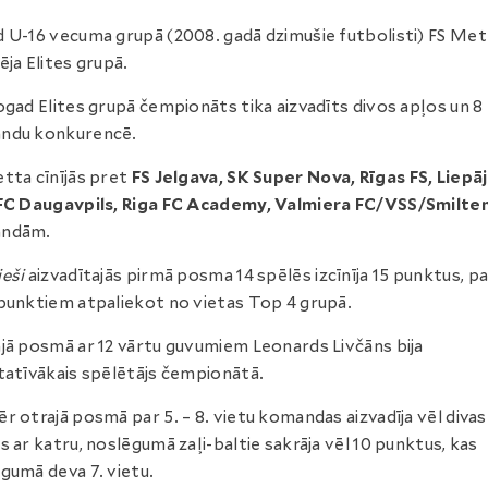
 U-16 vecuma grupā (2008. gadā dzimušie futbolisti) FS Met
ēja Elites grupā.
ogad Elites grupā čempionāts tika aizvadīts divos apļos un 8
ndu konkurencē.
tta cīnījās pret
FS Jelgava, SK Super Nova, Rīgas FS, Liepā
BFC Daugavpils, Riga FC Academy, Valmiera FC/VSS/Smilte
ndām.
eši
aizvadītajās pirmā posma 14 spēlēs izcīnīja 15 punktus, p
punktiem atpaliekot no vietas Top 4 grupā.
jā posmā ar 12 vārtu guvumiem Leonards Livčāns bija
tatīvākais spēlētājs čempionātā.
r otrajā posmā par 5. – 8. vietu komandas aizvadīja vēl divas
s ar katru, noslēgumā zaļi-baltie sakrāja vēl 10 punktus, kas
gumā deva 7. vietu.