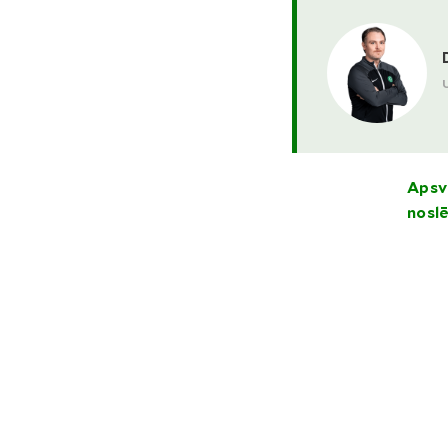
Apsv
nosl