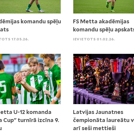
ēmijas komandu spēļu
FS Metta akadēmijas
ats
komandu spēļu apskat
TOTS 17.05.26.
IEVIETOTS 01.02.26.
etta U-12 komanda
Latvijas Jaunatnes
a Cup" turnīrā izcīna 9.
čempionāta laureātu v
u
arī seši mettieši