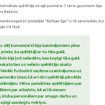
tatīvākais spēlētājs otrajā posmā ar 7 vārtu guvumiem bija
rs Beķeris.
manda šogad arī piedalījās “Baltijas līga” U-16 sacensībās, kur
jās 1/4 fāzē.
 dēļ komandai šī bija izaicinājumiem pilna
rieks, ka spēlētāji ar to tika galā.
 bija ļoti saliedēts, kas kopīgi tika galā
eskatoties uz nelielo spēlētāju skaitu
 Vairāki futbolisti saņēma uzaicinājumus uz
cionālo izlasi, kā arī divi spēlētāji pārcēlās
dēmijām. Vēlos pateikties spēlētājiem par
ākiem par atbalstu, kā arī ikvienam
ā, kluba personālam par smago darbu un
 kopīgi sasniegtu mērķus.