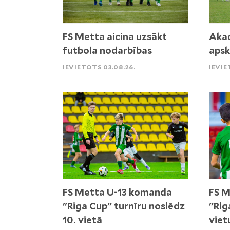
FS Metta aicina uzsākt
Akad
futbola nodarbības
apsk
IEVIETOTS 03.08.26.
IEVIE
FS Metta U-13 komanda
FS M
"Riga Cup" turnīru noslēdz
"Rig
10. vietā
viet