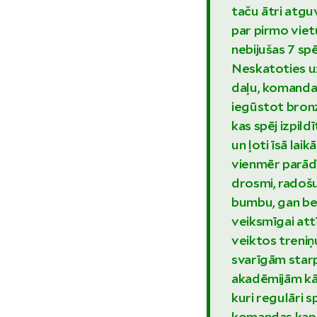
taču ātri atguv
par pirmo vietu
nebijušas 7 spē
Neskatoties uz
daļu, komandai
iegūstot bronz
kas spēj izpild
un ļoti īsā lai
vienmēr parādī
drosmi, radošu
bumbu, gan bez
veiksmīgai att
veiktos treniņ
svarīgām star
akadēmijām kā
kuri regulāri s
komandas kapt