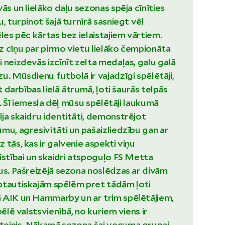
ās un lielāko daļu sezonas spēja cīnīties
, turpinot šajā turnīrā sasniegt vēl
les pēc kārtas bez ielaistajiem vārtiem.
 cīņu par pirmo vietu lielāko čempionāta
 neizdevās izcīnīt zelta medaļas, galu galā
u. Mūsdienu futbolā ir vajadzīgi spēlētāji,
īt darbības lielā ātrumā, ļoti šaurās telpās
kā. Šī iemesla dēļ mūsu spēlētāji laukumā
ja skaidru identitāti, demonstrējot
mu, agresivitāti un pašaizliedzību gan ar
 tās, kas ir galvenie aspekti viņu
īstībai un skaidri atspoguļo FS Metta
us. Pašreizējā sezona noslēdzas ar divām
ptautiskajām spēlēm pret tādām ļoti
 AIK un Hammarby un ar trim spēlētājiem,
pēlē valstsvienībā, no kuriem viens ir
einis. Nākamā sezona šai vecuma grupai