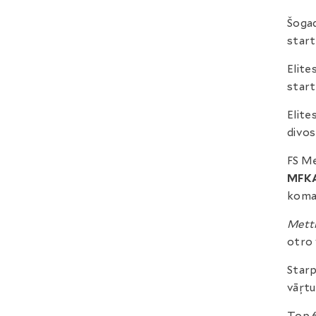
Šogad
start
Elite
start
Elite
divos
FS Me
MFKA
koma
Metti
otro 
Starp
vāŗt