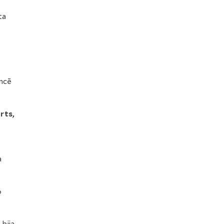
ta
ncē
rts,
a
6