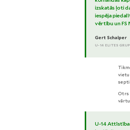
izskatās ļoti 
iespēja piedalī
vērtību un FS 
Gert Schalper
U-14 ELITES GRU
Tikmē
vietu
septi
Otrs 
vārtu
U-14 Attīstības