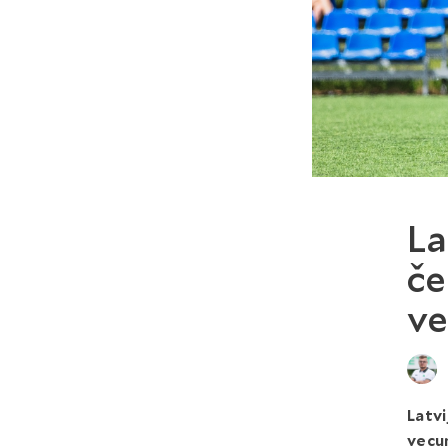
La
če
v
Latv
vecu