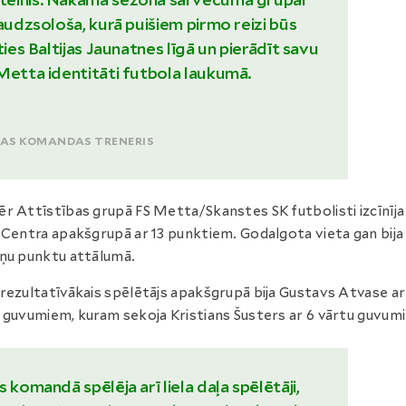
daudzsološa, kurā puišiem pirmo reizi būs
ties Baltijas Jaunatnes līgā un pierādīt savu
Metta identitāti futbola laukumā.
PAS KOMANDAS TRENERIS
r Attīstības grupā FS Metta/Skanstes SK futbolisti izcīnīja
 Centra apakšgrupā ar 13 punktiem. Godalgota vieta gan bija
ņu punktu attālumā.
rezultatīvākais spēlētājs apakšgrupā bija Gustavs Atvase ar
 guvumiem, kuram sekoja Kristians Šusters ar 6 vārtu guvum
 komandā spēlēja arī liela daļa spēlētāji,