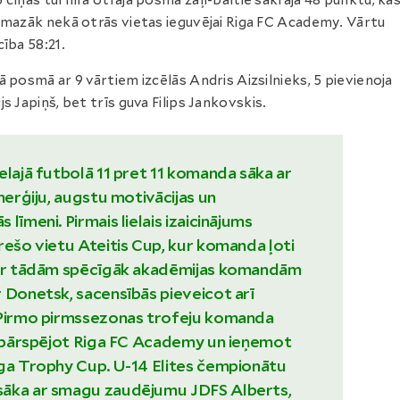
 cīņās turnīra otrajā posmā zaļi-baltie sakrāja 48 punktu, kas
 mazāk nekā otrās vietas ieguvējai Riga FC Academy. Vārtu
cība 58:21.
ā posmā ar 9 vārtiem izcēlās Andris Aizsilnieks, 5 pievienoja
js Japiņš, bet trīs guva Filips Jankovskis.
elajā futbolā 11 pret 11 komanda sāka ar
nerģiju, augstu motivācijas un
līmeni. Pirmais lielais izaicinājums
rešo vietu Ateitis Cup, kur komanda ļoti
 ar tādām spēcīgāk akadēmijas komandām
 Donetsk, sacensībās pieveicot arī
 Pirmo pirmssezonas trofeju komanda
, pārspējot Riga FC Academy un ieņemot
iga Trophy Cup. U-14 Elites čempionātu
āka ar smagu zaudējumu JDFS Alberts,