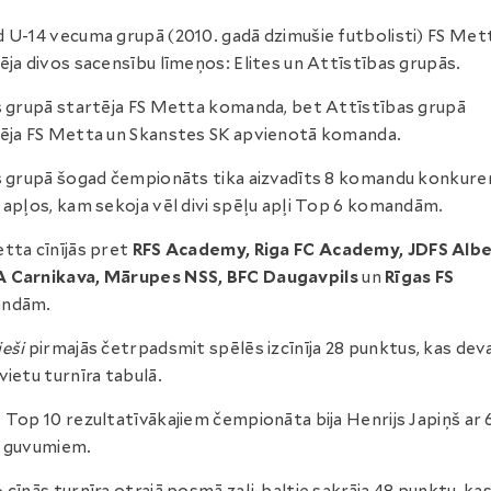
 U-14 vecuma grupā (2010. gadā dzimušie futbolisti) FS Met
ēja divos sacensību līmeņos: Elites un Attīstības grupās.
s grupā startēja FS Metta komanda, bet Attīstības grupā
ēja FS Metta un Skanstes SK apvienotā komanda.
s grupā šogad čempionāts tika aizvadīts 8 komandu konkure
 apļos, kam sekoja vēl divi spēļu apļi Top 6 komandām.
tta cīnījās pret
RFS Academy, Riga FC Academy, JDFS Albe
 Carnikava, Mārupes NSS, BFC Daugavpils
un
Rīgas FS
ndām.
eši
pirmajās četrpadsmit spēlēs izcīnīja 28 punktus, kas dev
vietu turnīra tabulā.
 Top 10 rezultatīvākajiem čempionāta bija Henrijs Japiņš ar 
u guvumiem.