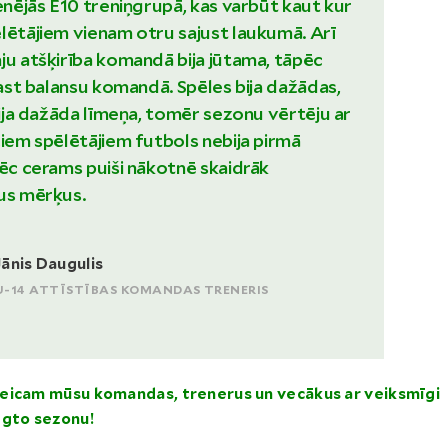
renējās E10 treniņgrupā, kas varbūt kaut kur
lētājiem vienam otru sajust laukumā. Arī
ju atšķirība komandā bija jūtama, tāpēc
trast balansu komandā. Spēles bija dažādas,
 bija dažāda līmeņa, tomēr sezonu vērtēju ar
žiem spēlētājiem futbols nebija pirmā
pēc cerams puiši nākotnē skaidrāk
us mērķus.
Jānis Daugulis
U-14 ATTĪSTĪBAS KOMANDAS TRENERIS
eicam mūsu komandas, trenerus un vecākus ar veiksmīgi
ēgto sezonu!