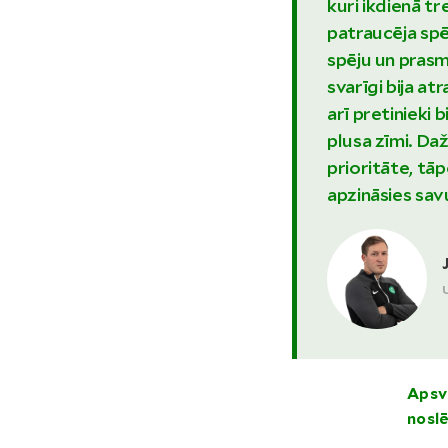
kuri ikdienā t
patraucēja spē
spēju un prasm
svarīgi bija a
arī pretinieki
plusa zīmi. Da
prioritāte, tā
apzināsies sav
Apsv
nosl