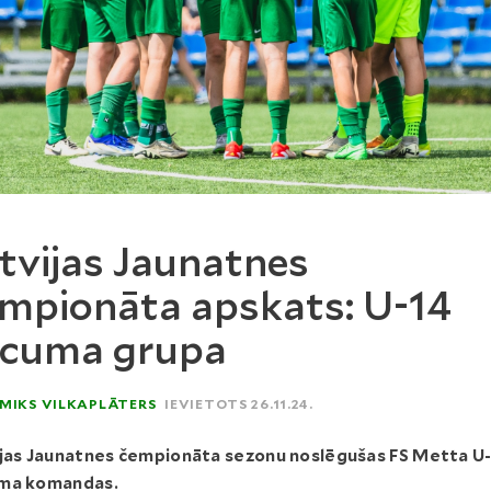
tvijas Jaunatnes
mpionāta apskats: U-14
ecuma grupa
MIKS VILKAPLĀTERS
IEVIETOTS 26.11.24.
ijas Jaunatnes čempionāta sezonu noslēgušas FS Metta U
ma komandas.