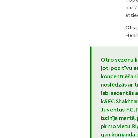
Top 6
par 2
attie
Otraj
Henri
Otro sezonu li
ļoti pozitīvu e
koncentrēšanās 
noslēdzās ar t
labi sacentās
kā FC Shakhtar
Juventus F.C.
izcīnīja martā
pirmo vietu R
gan komanda s