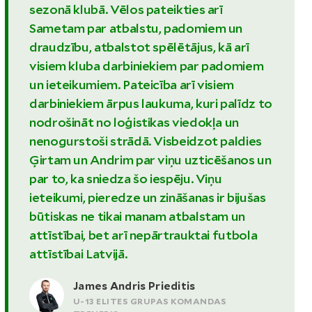
sezonā klubā. Vēlos pateikties arī
Sametam par atbalstu, padomiem un
draudzību, atbalstot spēlētājus, kā arī
visiem kluba darbiniekiem par padomiem
un ieteikumiem. Pateicība arī visiem
darbiniekiem ārpus laukuma, kuri palīdz to
nodrošināt no loģistikas viedokļa un
nenogurstoši strādā. Visbeidzot paldies
Ģirtam un Andrim par viņu uzticēšanos un
par to, ka sniedza šo iespēju. Viņu
ieteikumi, pieredze un zināšanas ir bijušas
būtiskas ne tikai manam atbalstam un
attīstībai, bet arī nepārtrauktai futbola
attīstībai Latvijā.
James Andris Prieditis
U-13 ELITES GRUPAS KOMANDAS