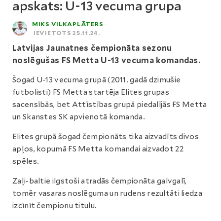
apskats: U-13 vecuma grupa
MIKS VILKAPLĀTERS
IEVIETOTS 25.11.24.
Latvijas Jaunatnes čempionāta sezonu
noslēgušas FS Metta U-13 vecuma komandas.
Šogad U-13 vecuma grupā (2011. gadā dzimušie
futbolisti) FS Metta startēja Elites grupas
sacensībās, bet Attīstības grupā piedalījās FS Metta
un Skanstes SK apvienotā komanda.
Elites grupā šogad čempionāts tika aizvadīts divos
apļos, kopumā FS Metta komandai aizvadot 22
spēles.
Zaļi-baltie ilgstoši atradās čempionāta galvgalī,
tomēr vasaras noslēguma un rudens rezultāti liedza
izcīnīt čempionu titulu.