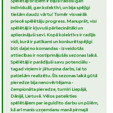
Spēlētāji brīžiem ir bijuši radoši gan
individuāli, gan kolektīvi, un bija spējīgi
tiešām daudz vārtu! Tomēr visvairāk
priecē spēlētāju progress. Manuprāt, visi
spēlētāji ir kļuvuši pārliecinātāki un
apliecinājuši sevi. Kopā kolektīvs ir radījis
vidi, kurā ir patīkami un konkurētspējīgi
būt daļai no komandas - izveidotās
attiecības ir nostiprinājušās sezonas laikā.
Spēlētāji ir parādījuši savu potenciālu -
tagad viņiem ir jāturpina darbs, lai to
patiešām realizētu. Šīs sezonas laikā gūtā
pieredze bija nenovērtējama -
čempionāta pieredze, turnīri Liepājā,
Dānijā, Lietuvā. Vēlos pateikties
spēlētājiem par ieguldīto darbu un pūlēm,
kā arī manis uzņemšanu manā pirmajā