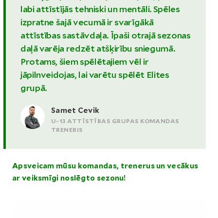
labi attīstījās tehniski un mentāli. Spēles
izpratne šajā vecumā ir svarīgākā
attīstības sastāvdaļa. Īpaši otrajā sezonas
daļā varēja redzēt atšķirību sniegumā.
Protams, šiem spēlētajiem vēl ir
jāpilnveidojas, lai varētu spēlēt Elites
grupā.
Samet Cevik
U-13 ATTĪSTĪBAS GRUPAS KOMANDAS
TRENERIS
Apsveicam mūsu komandas, trenerus un vecākus
ar veiksmīgi noslēgto sezonu!