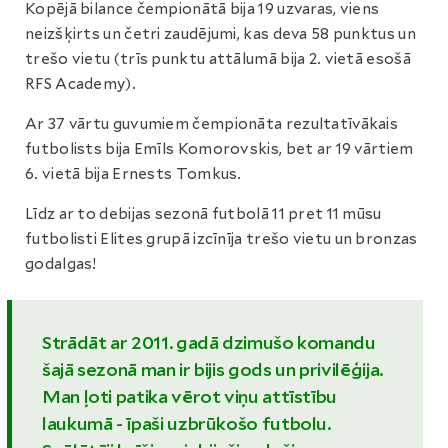
Kopējā bilance čempionātā bija 19 uzvaras, viens
neizšķirts un četri zaudējumi, kas deva 58 punktus un
trešo vietu (trīs punktu attālumā bija 2. vietā esošā
RFS Academy).
Ar 37 vārtu guvumiem čempionāta rezultatīvākais
futbolists bija Emīls Komorovskis, bet ar 19 vārtiem
6. vietā bija Ernests Tomkus.
Līdz ar to debijas sezonā futbolā 11 pret 11 mūsu
futbolisti Elites grupā izcīnīja trešo vietu un bronzas
godalgas!
Strādāt ar 2011. gadā dzimušo komandu
šajā sezonā man ir bijis gods un privilēģija.
Man ļoti patika vērot viņu attīstību
laukumā - īpaši uzbrūkošo futbolu.