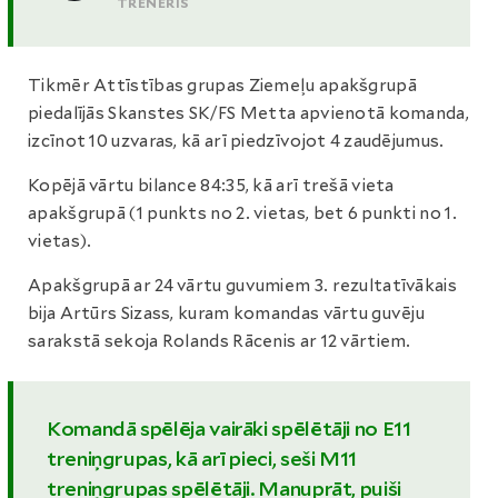
TRENERIS
Tikmēr Attīstības grupas Ziemeļu apakšgrupā
piedalījās Skanstes SK/FS Metta apvienotā komanda,
izcīnot 10 uzvaras, kā arī piedzīvojot 4 zaudējumus.
Kopējā vārtu bilance 84:35, kā arī trešā vieta
apakšgrupā (1 punkts no 2. vietas, bet 6 punkti no 1.
vietas).
Apakšgrupā ar 24 vārtu guvumiem 3. rezultatīvākais
bija Artūrs Sizass, kuram komandas vārtu guvēju
sarakstā sekoja Rolands Rācenis ar 12 vārtiem.
Komandā spēlēja vairāki spēlētāji no E11
treniņgrupas, kā arī pieci, seši M11
treniņgrupas spēlētāji. Manuprāt, puiši