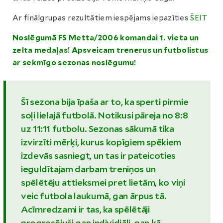
Ar finālgrupas rezultātiem iespējams iepazīties
ŠEIT
Noslēgumā FS Metta/2006 komandai 1. vieta un
zelta medaļas! Apsveicam trenerus un futbolistus
ar sekmīgo sezonas noslēgumu!
Šī sezona bija īpaša ar to, ka sperti pirmie
soļi lielajā futbolā. Notikusi pāreja no 8:8
uz 11:11 futbolu. Sezonas sākumā tika
izvirzīti mērķi, kurus kopīgiem spēkiem
izdevās sasniegt, un tas ir pateicoties
ieguldītajam darbam treniņos un
spēlētēju attieksmei pret lietām, ko viņi
veic futbola laukumā, gan ārpus tā.
Acīmredzami ir tas, ka spēlētāji
progresējuši gan individiāli, gan kā