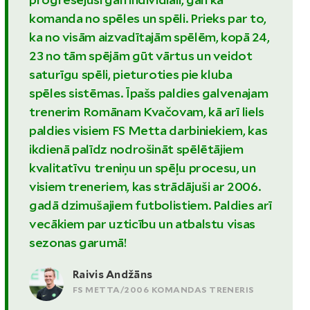
komanda no spēles un spēli. Prieks par to,
ka no visām aizvadītajām spēlēm, kopā 24,
23 no tām spējām gūt vārtus un veidot
saturīgu spēli, pieturoties pie kluba
spēles sistēmas. Īpašs paldies galvenajam
trenerim Romānam Kvačovam, kā arī liels
paldies visiem FS Metta darbiniekiem, kas
ikdienā palīdz nodrošināt spēlētājiem
kvalitatīvu treniņu un spēļu procesu, un
visiem treneriem, kas strādājuši ar 2006.
gadā dzimušajiem futbolistiem. Paldies arī
vecākiem par uzticību un atbalstu visas
sezonas garumā!
Raivis Andžāns
FS METTA/2006 KOMANDAS TRENERIS