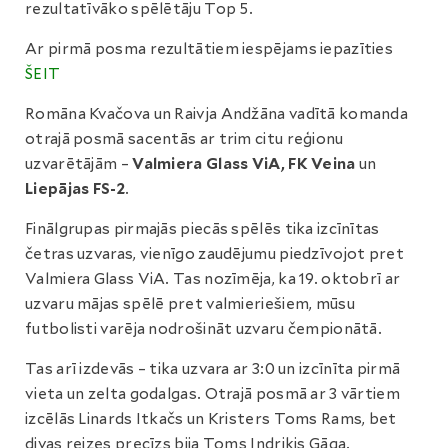
rezultatīvāko spēlētāju Top 5.
Ar pirmā posma rezultātiem iespējams iepazīties
ŠEIT
Romāna Kvačova un Raivja Andžāna vadītā komanda
otrajā posmā sacentās ar trim citu reģionu
uzvarētājām –
Valmiera Glass ViA, FK Veina
un
Liepājas FS-2
.
Finālgrupas pirmajās piecās spēlēs tika izcīnītas
četras uzvaras, vienīgo zaudējumu piedzīvojot pret
Valmiera Glass ViA. Tas nozīmēja, ka 19. oktobrī ar
uzvaru mājas spēlē pret valmieriešiem, mūsu
futbolisti varēja nodrošināt uzvaru čempionātā.
Tas arī izdevās – tika uzvara ar 3:0 un izcīnīta pirmā
vieta un zelta godalgas. Otrajā posmā ar 3 vārtiem
izcēlās Linards Itkačs un Kristers Toms Rams, bet
divas reizes precīzs bija Toms Indriķis Gāga.