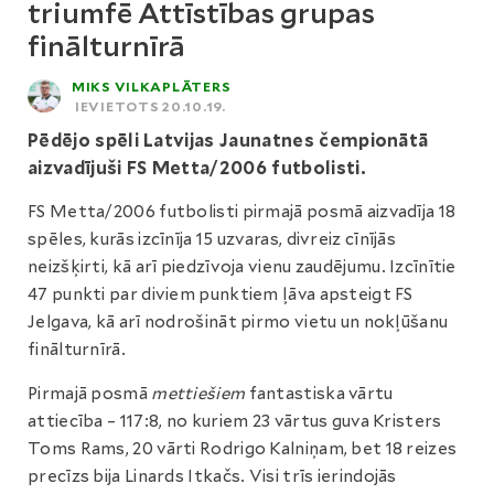
triumfē Attīstības grupas
finālturnīrā
MIKS VILKAPLĀTERS
IEVIETOTS 20.10.19.
Pēdējo spēli Latvijas Jaunatnes čempionātā
aizvadījuši FS Metta/2006 futbolisti.
FS Metta/2006 futbolisti pirmajā posmā aizvadīja 18
spēles, kurās izcīnīja 15 uzvaras, divreiz cīnījās
neizšķirti, kā arī piedzīvoja vienu zaudējumu. Izcīnītie
47 punkti par diviem punktiem ļāva apsteigt FS
Jelgava, kā arī nodrošināt pirmo vietu un nokļūšanu
finālturnīrā.
Pirmajā posmā
mettiešiem
fantastiska vārtu
attiecība – 117:8, no kuriem 23 vārtus guva Kristers
Toms Rams, 20 vārti Rodrigo Kalniņam, bet 18 reizes
precīzs bija Linards Itkačs. Visi trīs ierindojās