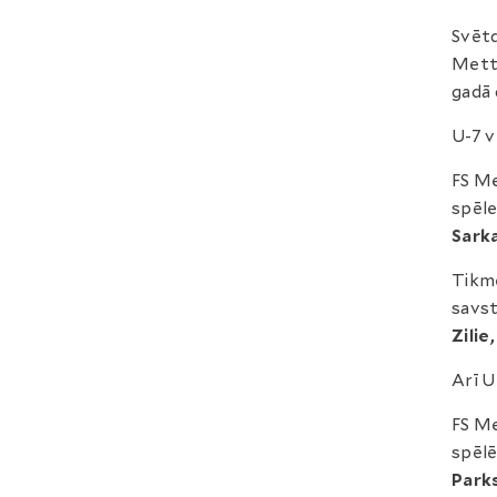
Svētd
Metta
gadā 
U-7 v
FS Me
spēle
Sark
Tikmē
savst
Zilie
Arī U
FS Me
spēlē
Park