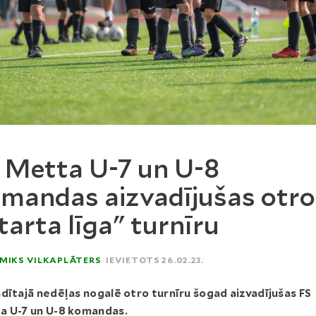
 Metta U-7 un U-8
mandas aizvadījušas otro
tarta līga" turnīru
MIKS VILKAPLĀTERS
IEVIETOTS 26.02.23.
dītajā nedēļas nogalē otro turnīru šogad aizvadījušas FS
a U-7 un U-8 komandas.