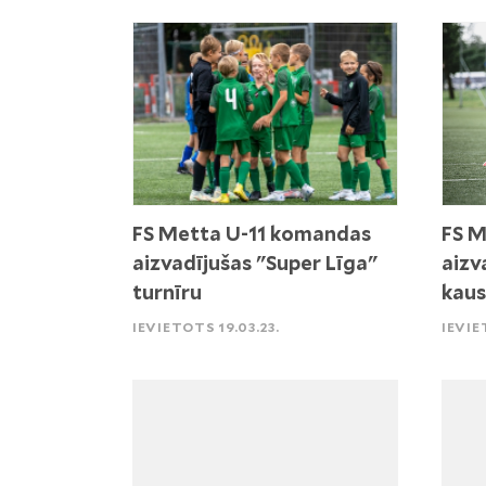
FS Metta U-11 komandas
FS M
aizvadījušas "Super Līga"
aizv
turnīru
kaus
IEVIETOTS 19.03.23.
IEVIE