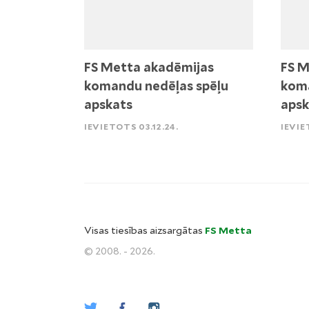
FS Metta akadēmijas
FS M
komandu nedēļas spēļu
koma
apskats
apsk
IEVIETOTS 03.12.24.
IEVIE
Visas tiesības aizsargātas
FS Metta
© 2008. - 2026.