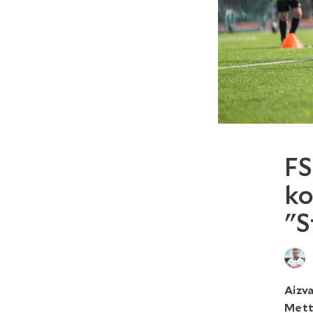
FS
ko
"S
Aizva
Mett