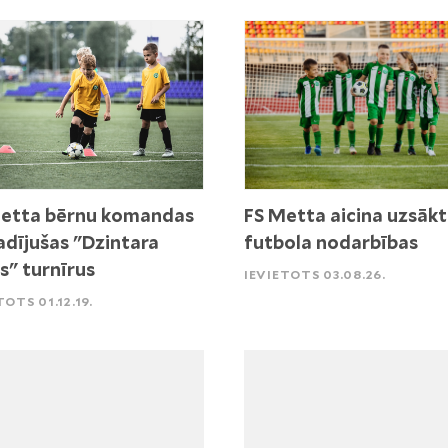
etta bērnu komandas
FS Metta aicina uzsākt
adījušas "Dzintara
futbola nodarbības
s" turnīrus
IEVIETOTS 03.08.26.
TOTS 01.12.19.