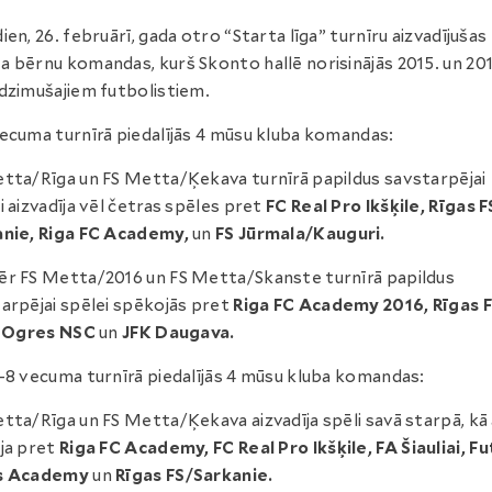
ien, 26. februārī, gada otro “Starta līga” turnīru aizvadījušas
 bērnu komandas, kurš Skonto hallē norisinājās 2015. un 201
dzimušajiem futbolistiem.
ecuma turnīrā piedalījās 4 mūsu kluba komandas:
tta/Rīga un FS Metta/Ķekava turnīrā papildus savstarpējai
i aizvadīja vēl četras spēles pret
FC Real Pro Ikšķile, Rīgas F
anie, Riga FC Academy,
un
FS Jūrmala/Kauguri.
r FS Metta/2016 un FS Metta/Skanste turnīrā papildus
arpējai spēlei spēkojās pret
Riga FC Academy 2016, Rīgas 
, Ogres NSC
un
JFK Daugava.
-8 vecuma turnīrā piedalījās 4 mūsu kluba komandas:
tta/Rīga un FS Metta/Ķekava aizvadīja spēli savā starpā, kā 
ja pret
Riga FC Academy, FC Real Pro Ikšķile, FA Šiauliai, F
s Academy
un
Rīgas FS/Sarkanie.