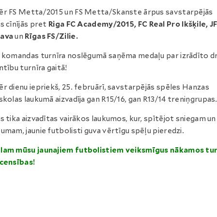
r FS Metta/2015 un FS Metta/Skanste ārpus savstarpējās
s cīnījās pret
Riga FC Academy/2015, FC Real Pro Ikšķile, J
ava
un
Rīgas FS/Zilie.
 komandas turnīra noslēgumā saņēma medaļu par izrādīto d
ntību turnīra gaitā!
r dienu iepriekš, 25. februārī, savstarpējās spēles Hanzas
skolas laukumā aizvadīja gan R15/16, gan R13/14 treniņgrupas
s tika aizvadītas vairākos laukumos, kur, spītējot sniegam un
umam, jaunie futbolisti guva vērtīgu spēļu pieredzi.
lam mūsu jaunajiem futbolistiem veiksmīgus nākamos tur
censības!