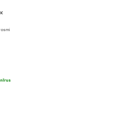
FK
rosmi
.
nīrus