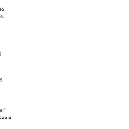
 FS
6.
S
FS
arī
utbola