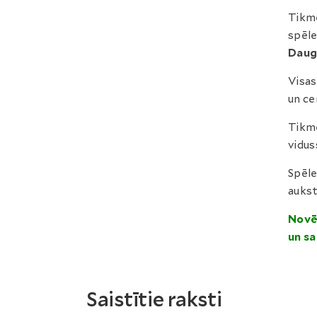
Tikmē
spēle
Daug
Visas
un ce
Tikmē
vidus
Spēle
aukst
Novē
un sa
Saistītie raksti