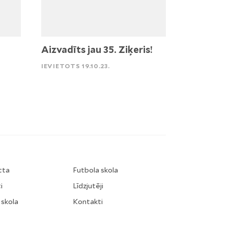
Aizvadīts jau 35. Ziķeris!
IEVIETOTS 19.10.23.
tta
Futbola skola
i
Līdzjutēji
 skola
Kontakti