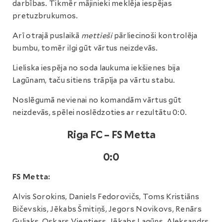
darbības. Tikmēr mājinieki meklēja iespējas
pretuzbrukumos.
Arī otrajā puslaikā
mettieši
pārliecinoši kontrolēja
bumbu, tomēr ilgi gūt vārtus neizdevās.
Lieliska iespēja no soda laukuma iekšienes bija
Lagūnam, taču sitiens trāpīja pa vārtu stabu.
Noslēgumā nevienai no komandām vārtus gūt
neizdevās, spēlei noslēdzoties ar rezultātu 0:0.
Riga FC – FS Metta
0:0
FS Metta:
Alvis Sorokins, Daniels Fedorovičs, Toms Kristiāns
Bičevskis, Jēkabs Šmitiņš, Jegors Novikovs, Renārs
Guliaks, Oskars Vientiess, Jēkabs Lagūns, Aleksandrs