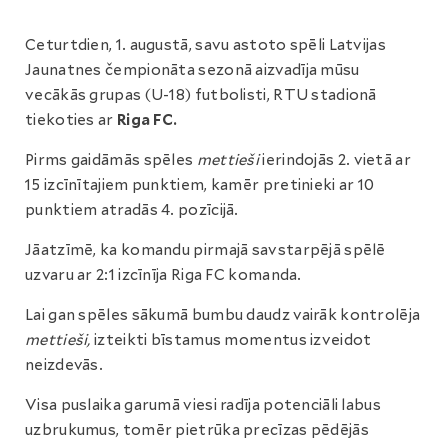
Ceturtdien, 1. augustā, savu astoto spēli Latvijas
Jaunatnes čempionāta sezonā aizvadīja mūsu
vecākās grupas (U-18) futbolisti, RTU stadionā
tiekoties ar
Riga FC.
Pirms gaidāmās spēles
mettieši
ierindojās 2. vietā ar
15 izcīnītajiem punktiem, kamēr pretinieki ar 10
punktiem atradās 4. pozīcijā.
Jāatzīmē, ka komandu pirmajā savstarpējā spēlē
uzvaru ar 2:1 izcīnīja Riga FC komanda.
Lai gan spēles sākumā bumbu daudz vairāk kontrolēja
mettieši,
izteikti bīstamus momentus izveidot
neizdevās.
Visa puslaika garumā viesi radīja potenciāli labus
uzbrukumus, tomēr pietrūka precīzas pēdējās