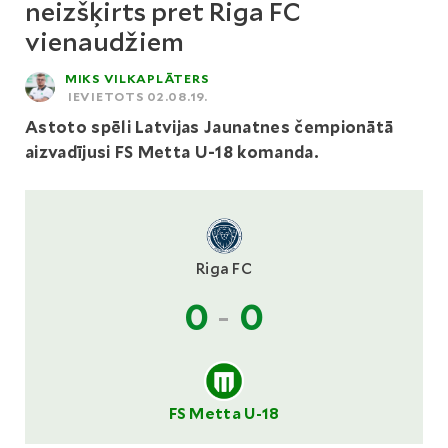
neizšķirts pret Riga FC
vienaudžiem
MIKS VILKAPLĀTERS
IEVIETOTS 02.08.19.
Astoto spēli Latvijas Jaunatnes čempionātā
aizvadījusi FS Metta U-18 komanda.
Riga FC
0
-
0
FS Metta U-18