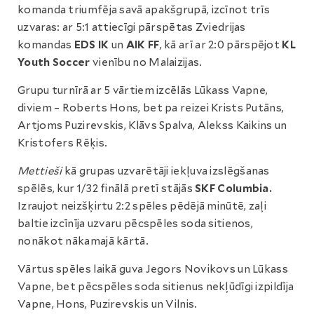
komanda triumfēja savā apakšgrupā, izcīnot trīs
uzvaras: ar 5:1 attiecīgi pārspētas Zviedrijas
komandas
EDS IK
un
AIK FF
, kā arī ar 2:0 pārspējot
KL
Youth Soccer
vienību no Malaizijas.
Grupu turnīrā ar 5 vārtiem izcēlās Lūkass Vapne,
diviem – Roberts Hons, bet pa reizei Krists Putāns,
Artjoms Puzirevskis, Klāvs Spalva, Alekss Kaikins un
Kristofers Rēķis.
Mettieši
kā grupas uzvarētāji iekļuva izslēgšanas
spēlēs, kur 1/32 finālā pretī stājās
SKF Columbia.
Izraujot neizšķirtu 2:2 spēles pēdējā minūtē, zaļi
baltie izcīnīja uzvaru pēcspēles soda sitienos,
nonākot nākamajā kārtā.
Vārtus spēles laikā guva Jegors Novikovs un Lūkass
Vapne, bet pēcspēles soda sitienus nekļūdīgi izpildīja
Vapne, Hons, Puzirevskis un Vilnis.