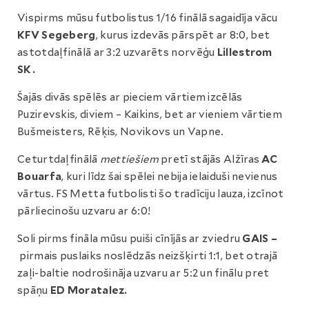
Vispirms mūsu futbolistus 1/16 finālā sagaidīja vācu
KFV Segeberg
, kurus izdevās pārspēt ar 8:0, bet
astotdaļfinālā ar 3:2 uzvarēts norvēģu
Lillestrom
SK.
Šajās divās spēlēs ar pieciem vārtiem izcēlās
Puzirevskis, diviem – Kaikins, bet ar vieniem vārtiem
Bušmeisters, Rēķis, Novikovs un Vapne.
Ceturtdaļfinālā
mettiešiem
pretī stājās Alžīras
AC
Bouarfa
, kuri līdz šai spēlei nebija ielaiduši nevienus
vārtus. FS Metta futbolisti šo tradīciju lauza, izcīnot
pārliecinošu uzvaru ar 6:0!
Soli pirms fināla mūsu puiši cīnījās ar zviedru
GAIS –
pirmais puslaiks noslēdzās neizšķirti 1:1, bet otrajā
zaļi-baltie nodrošināja uzvaru ar 5:2 un finālu pret
spāņu
ED Moratalez.