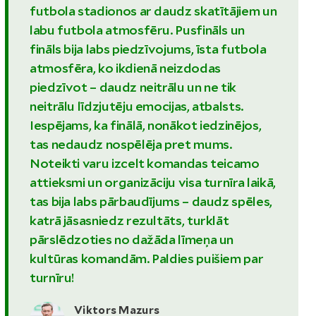
futbola stadionos ar daudz skatītājiem un
labu futbola atmosfēru. Pusfināls un
fināls bija labs piedzīvojums, īsta futbola
atmosfēra, ko ikdienā neizdodas
piedzīvot – daudz neitrālu un ne tik
neitrālu līdzjutēju emocijas, atbalsts.
Iespējams, ka finālā, nonākot iedzinējos,
tas nedaudz nospēlēja pret mums.
Noteikti varu izcelt komandas teicamo
attieksmi un organizāciju visa turnīra laikā,
tas bija labs pārbaudījums – daudz spēles,
katrā jāsasniedz rezultāts, turklāt
pārslēdzoties no dažāda līmeņa un
kultūras komandām. Paldies puišiem par
turnīru!
Viktors Mazurs