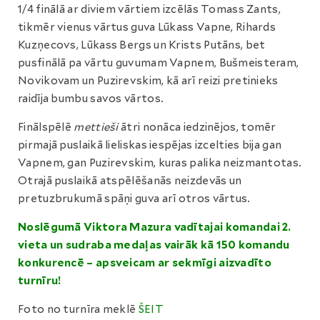
1/4 finālā ar diviem vārtiem izcēlās Tomass Zants,
tikmēr vienus vārtus guva Lūkass Vapne, Rihards
Kuzņecovs, Lūkass Bergs un Krists Putāns, bet
pusfinālā pa vārtu guvumam Vapnem, Bušmeisteram,
Novikovam un Puzirevskim, kā arī reizi pretinieks
raidīja bumbu savos vārtos.
Finālspēlē
mettieši
ātri nonāca iedzinējos, tomēr
pirmajā puslaikā lieliskas iespējas izcelties bija gan
Vapnem, gan Puzirevskim, kuras palika neizmantotas.
Otrajā puslaikā atspēlēšanās neizdevās un
pretuzbrukumā spāņi guva arī otros vārtus.
Noslēgumā Viktora Mazura vadītajai komandai 2.
vieta un sudraba medaļas vairāk kā 150 komandu
konkurencē – apsveicam ar sekmīgi aizvadīto
turnīru!
Foto no turnīra meklē
ŠEIT