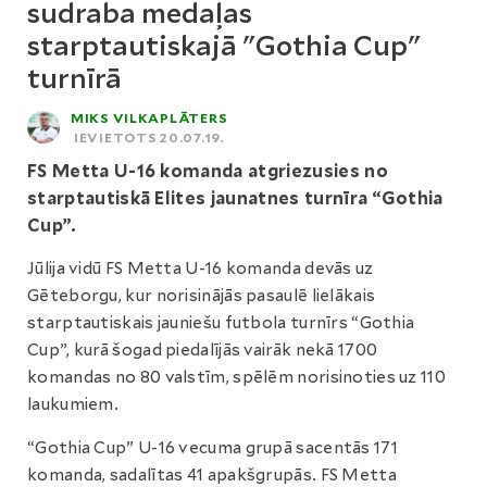
sudraba medaļas
starptautiskajā "Gothia Cup"
turnīrā
MIKS VILKAPLĀTERS
IEVIETOTS 20.07.19.
FS Metta U-16 komanda atgriezusies no
starptautiskā Elites jaunatnes turnīra “Gothia
Cup”.
Jūlija vidū FS Metta U-16 komanda devās uz
Gēteborgu, kur norisinājās pasaulē lielākais
starptautiskais jauniešu futbola turnīrs “Gothia
Cup”, kurā šogad piedalījās vairāk nekā 1700
komandas no 80 valstīm, spēlēm norisinoties uz 110
laukumiem.
“Gothia Cup” U-16 vecuma grupā sacentās 171
komanda, sadalītas 41 apakšgrupās. FS Metta