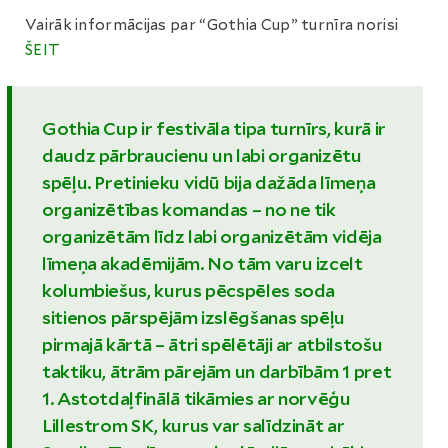
Vairāk informācijas par “Gothia Cup” turnīra norisi
ŠEIT
Gothia Cup ir festivāla tipa turnīrs, kurā ir
daudz pārbraucienu un labi organizētu
spēļu. Pretinieku vidū bija dažāda līmeņa
organizētības komandas – no ne tik
organizētām līdz labi organizētām vidēja
līmeņa akadēmijām. No tām varu izcelt
kolumbiešus, kurus pēcspēles soda
sitienos pārspējām izslēgšanas spēļu
pirmajā kārtā – ātri spēlētāji ar atbilstošu
taktiku, ātrām pārejām un darbībām 1 pret
1. Astotdaļfinālā tikāmies ar norvēģu
Lillestrom SK, kurus var salīdzināt ar