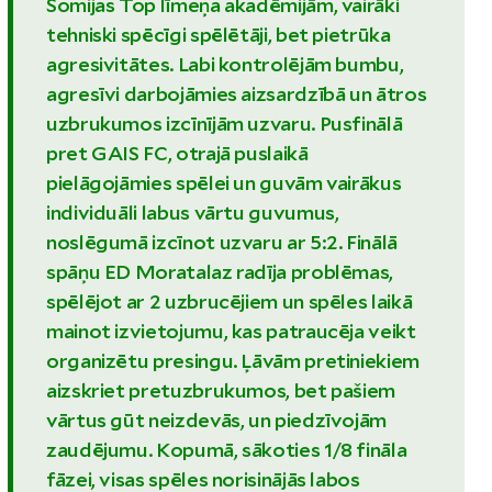
Somijas Top līmeņa akadēmijām, vairāki
tehniski spēcīgi spēlētāji, bet pietrūka
agresivitātes. Labi kontrolējām bumbu,
agresīvi darbojāmies aizsardzībā un ātros
uzbrukumos izcīnījām uzvaru. Pusfinālā
pret GAIS FC, otrajā puslaikā
pielāgojāmies spēlei un guvām vairākus
individuāli labus vārtu guvumus,
noslēgumā izcīnot uzvaru ar 5:2. Finālā
spāņu ED Moratalaz radīja problēmas,
spēlējot ar 2 uzbrucējiem un spēles laikā
mainot izvietojumu, kas patraucēja veikt
organizētu presingu. Ļāvām pretiniekiem
aizskriet pretuzbrukumos, bet pašiem
vārtus gūt neizdevās, un piedzīvojām
zaudējumu. Kopumā, sākoties 1/8 fināla
fāzei, visas spēles norisinājās labos